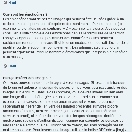
Haut
Que sont les émoticônes ?
Les émoticônes sont de petites images qui peuvent être utilisées grâce à un
code court et qui permettent d’exprimer des sentiments. Par exemple, « :) »
exprime la joie, alors qu’au contraire, « :( » exprime la tristesse. Vous pouvez
consulter la liste complète des émoticônes depuis le formulaire de rédaction.
Essayez cependant de ne pas abuser des émoticônes, elles peuvent
rapidement rendre un message illisible et un modérateur pourrait décider de le
modifier ou de le supprimer complètement. Les administrateurs du forum
peuvent également limiter le nombre d’émoticônes qu’il est possible d’insérer
à un message.
Haut
Puis-je insérer des images ?
Oui, vous pouvez insérer des images à vos messages. Si les administrateurs
du forum ont autorisé l’insertion de pièces jointes, vous pourrez transférer des
images sur le forum. Dans le cas contraire, vous devrez insérer un lien vers
une image distante, hébergée sur un serveur internet public, comme par
exemple « http://www.exemple.com/mon-image.gif ». Vous ne pourrez
cependant ni insérer de lien vers des images présentes sur votre propre
ordinateur (à moins, bien évidemment, que celui-ci soit en lui-même un
serveur internet), ni insérer de lien vers des images hébergées derrière un
quelconque système d’authentification, comme par exemple les services de
messagerie électronique de Outlook ou de Yahoo, les sites protégés par un
mot de passe, etc. Pour insérer une image, utilisez la balise BBCode « [img] ».