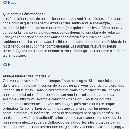
Haut
Que sont les émoticônes ?
Les émoticônes sont de petites images qui peuvent être utilisées grâce à un
code court et qui permettent d’exprimer des sentiments. Par exemple, « :) »
exprime la joie, alors qu’au contraire, « :( » exprime la tristesse. Vous pouvez
consulter la liste complète des émoticônes depuis le formulaire de rédaction.
Essayez cependant de ne pas abuser des émoticônes, elles peuvent
rapidement rendre un message illisible et un modérateur pourrait décider de le
modifier ou de le supprimer complètement. Les administrateurs du forum
peuvent également limiter le nombre d’émoticônes qu’il est possible d’insérer
à un message.
Haut
Puis-je insérer des images ?
Oui, vous pouvez insérer des images à vos messages. Si les administrateurs
du forum ont autorisé l’insertion de pièces jointes, vous pourrez transférer des
images sur le forum. Dans le cas contraire, vous devrez insérer un lien vers
une image distante, hébergée sur un serveur internet public, comme par
exemple « http://www.exemple.com/mon-image.gif ». Vous ne pourrez
cependant ni insérer de lien vers des images présentes sur votre propre
ordinateur (à moins, bien évidemment, que celui-ci soit en lui-même un
serveur internet), ni insérer de lien vers des images hébergées derrière un
quelconque système d’authentification, comme par exemple les services de
messagerie électronique de Outlook ou de Yahoo, les sites protégés par un
mot de passe, etc. Pour insérer une image, utilisez la balise BBCode « [img] ».