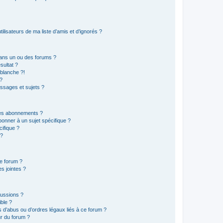
lisateurs de ma liste d’amis et d’ignorés ?
ans un ou des forums ?
sultat ?
blanche ?!
?
ssages et sujets ?
t les abonnements ?
onner à un sujet spécifique ?
ifique ?
 ?
ce forum ?
s jointes ?
cussions ?
ible ?
 d’abus ou d’ordres légaux liés à ce forum ?
r du forum ?