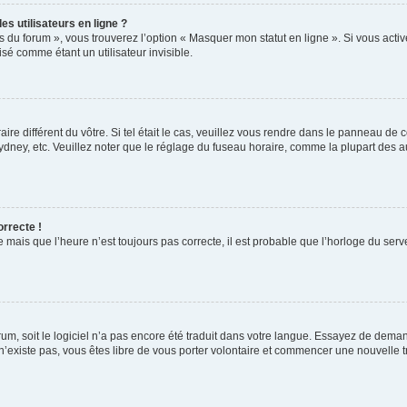
s utilisateurs en ligne ?
s du forum », vous trouverez l’option « Masquer mon statut en ligne ». Si vous activ
é comme étant un utilisateur invisible.
aire différent du vôtre. Si tel était le cas, veuillez vous rendre dans le panneau de co
ey, etc. Veuillez noter que le réglage du fuseau horaire, comme la plupart des autr
orrecte !
 mais que l’heure n’est toujours pas correcte, il est probable que l’horloge du serve
orum, soit le logiciel n’a pas encore été traduit dans votre langue. Essayez de deman
 n’existe pas, vous êtes libre de vous porter volontaire et commencer une nouvelle t