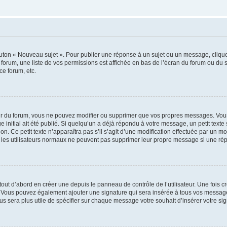
outon « Nouveau sujet ». Pour publier une réponse à un sujet ou un message, cliqu
 forum, une liste de vos permissions est affichée en bas de l’écran du forum ou du
ce forum, etc.
r du forum, vous ne pouvez modifier ou supprimer que vos propres messages. Vou
 initial ait été publié. Si quelqu’un a déjà répondu à votre message, un petit text
ion. Ce petit texte n’apparaîtra pas s’il s’agit d’une modification effectuée par un 
ue les utilisateurs normaux ne peuvent pas supprimer leur propre message si une ré
ut d’abord en créer une depuis le panneau de contrôle de l’utilisateur. Une fois c
ure. Vous pouvez également ajouter une signature qui sera insérée à tous vos mess
 vous sera plus utile de spécifier sur chaque message votre souhait d’insérer votre si