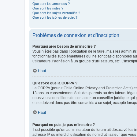
Que sont les annonces ?
Que sont les notes ?
Que sont les sujets verrouillés ?
Que sont les icônes de sujet ?
Problèmes de connexion et d’inscription
Pourquoi ai-je besoin de m’inscrire ?
Vous n’êtes pas dans l’obligation de le faire, mais les adminis
fonctionnalités supplémentaires qui ne sont pas disponibles aux 
utilisateurs, l’adhésion à un groupe d’utilisateurs, etc. L’insc
Haut
Qu’est-ce que la COPPA ?
La COPPA (pour « Child Online Privacy and Protection Act ») es
13 ans un consentement écrit des parents ou des tuteurs légaux
nous vous conseillons de contacter un conseiller juridique qui
et ne doivent donc pas être contactés à ce sujet, excepté lorsq
Haut
Pourquoi ne puis-je pas m’inscrire ?
Il est possible qu’un administrateur du forum ait désactivé les 
adresse IP ou interdit l’utilisation du nom d’utilisateur que vou