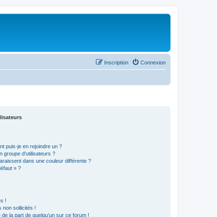
Inscription
Connexion
lisateurs
t puis-je en rejoindre un ?
 groupe d’utilisateurs ?
araissent dans une couleur différente ?
défaut » ?
s !
non sollicités !
e de la part de quelqu’un sur ce forum !