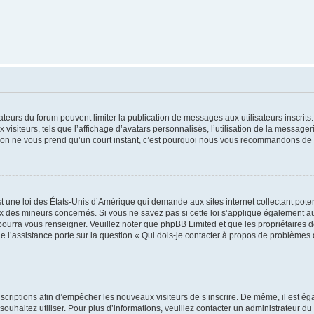
trateurs du forum peuvent limiter la publication de messages aux utilisateurs inscri
visiteurs, tels que l’affichage d’avatars personnalisés, l’utilisation de la messager
ription ne vous prend qu’un court instant, c’est pourquoi nous vous recommandons de l
t une loi des États-Unis d’Amérique qui demande aux sites internet collectant pot
 des mineurs concernés. Si vous ne savez pas si cette loi s’applique également au
 pourra vous renseigner. Veuillez noter que phpBB Limited et que les propriétaires
ue l’assistance porte sur la question « Qui dois-je contacter à propos de problèmes 
inscriptions afin d’empêcher les nouveaux visiteurs de s’inscrire. De même, il est é
s souhaitez utiliser. Pour plus d’informations, veuillez contacter un administrateur du