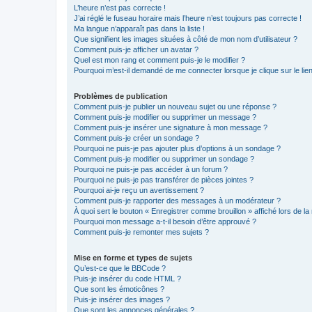
L’heure n’est pas correcte !
J’ai réglé le fuseau horaire mais l’heure n’est toujours pas correcte !
Ma langue n’apparaît pas dans la liste !
Que signifient les images situées à côté de mon nom d’utilisateur ?
Comment puis-je afficher un avatar ?
Quel est mon rang et comment puis-je le modifier ?
Pourquoi m’est-il demandé de me connecter lorsque je clique sur le lien 
Problèmes de publication
Comment puis-je publier un nouveau sujet ou une réponse ?
Comment puis-je modifier ou supprimer un message ?
Comment puis-je insérer une signature à mon message ?
Comment puis-je créer un sondage ?
Pourquoi ne puis-je pas ajouter plus d’options à un sondage ?
Comment puis-je modifier ou supprimer un sondage ?
Pourquoi ne puis-je pas accéder à un forum ?
Pourquoi ne puis-je pas transférer de pièces jointes ?
Pourquoi ai-je reçu un avertissement ?
Comment puis-je rapporter des messages à un modérateur ?
À quoi sert le bouton « Enregistrer comme brouillon » affiché lors de la 
Pourquoi mon message a-t-il besoin d’être approuvé ?
Comment puis-je remonter mes sujets ?
Mise en forme et types de sujets
Qu’est-ce que le BBCode ?
Puis-je insérer du code HTML ?
Que sont les émoticônes ?
Puis-je insérer des images ?
Que sont les annonces générales ?