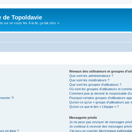
e de Topoldavie
sur un corps fini. À la fin, ça fait zéro. »
Niveaux des utilisateurs et groupes d’uti
Que sont les administrateurs ?
Que sont les modérateurs ?
Que sont les groupes d’utilisateurs ?
Où sont les groupes d’utilisateurs et commen
Comment puis-je devenir le responsable d’un
nnecter ?!
Pourquoi certains groupes d’utilisateurs app
Qu’est-ce qu’un « groupe d’utilisateurs par 
Qu’est-ce que le lien « L’équipe » ?
Messagerie privée
Je ne peux pas envoyer de messages privé
Je continue à recevoir des messages privés 
urs en ligne ?
J’ai reçu un courrier électronique indésirabl