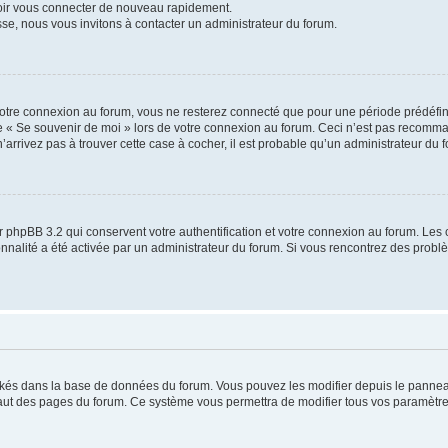
voir vous connecter de nouveau rapidement.
sse, nous vous invitons à contacter un administrateur du forum.
otre connexion au forum, vous ne resterez connecté que pour une période prédéfinie
se « Se souvenir de moi » lors de votre connexion au forum. Ceci n’est pas recomm
’arrivez pas à trouver cette case à cocher, il est probable qu’un administrateur du fo
 phpBB 3.2 qui conservent votre authentification et votre connexion au forum. Les 
tionnalité a été activée par un administrateur du forum. Si vous rencontrez des pro
ockés dans la base de données du forum. Vous pouvez les modifier depuis le panneau 
haut des pages du forum. Ce système vous permettra de modifier tous vos paramètre