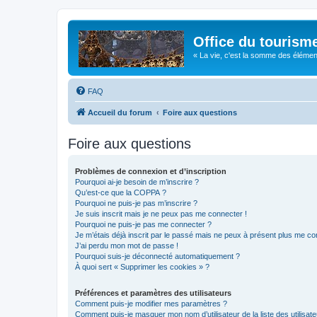
Office du tourism
« La vie, c'est la somme des éléments 
FAQ
Accueil du forum
Foire aux questions
Foire aux questions
Problèmes de connexion et d’inscription
Pourquoi ai-je besoin de m’inscrire ?
Qu’est-ce que la COPPA ?
Pourquoi ne puis-je pas m’inscrire ?
Je suis inscrit mais je ne peux pas me connecter !
Pourquoi ne puis-je pas me connecter ?
Je m’étais déjà inscrit par le passé mais ne peux à présent plus me co
J’ai perdu mon mot de passe !
Pourquoi suis-je déconnecté automatiquement ?
À quoi sert « Supprimer les cookies » ?
Préférences et paramètres des utilisateurs
Comment puis-je modifier mes paramètres ?
Comment puis-je masquer mon nom d’utilisateur de la liste des utilisate