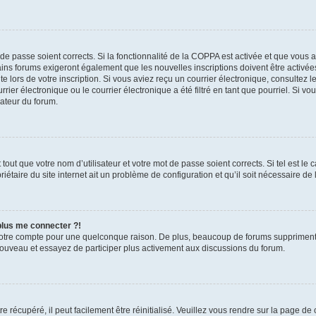
t de passe soient corrects. Si la fonctionnalité de la COPPA est activée et que vous 
ains forums exigeront également que les nouvelles inscriptions doivent être activée
te lors de votre inscription. Si vous aviez reçu un courrier électronique, consultez l
r électronique ou le courrier électronique a été filtré en tant que pourriel. Si vo
rateur du forum.
out que votre nom d’utilisateur et votre mot de passe soient corrects. Si tel est le
iétaire du site internet ait un problème de configuration et qu’il soit nécessaire de l
 plus me connecter ?!
votre compte pour une quelconque raison. De plus, beaucoup de forums suppriment pér
 nouveau et essayez de participer plus activement aux discussions du forum.
 récupéré, il peut facilement être réinitialisé. Veuillez vous rendre sur la page de