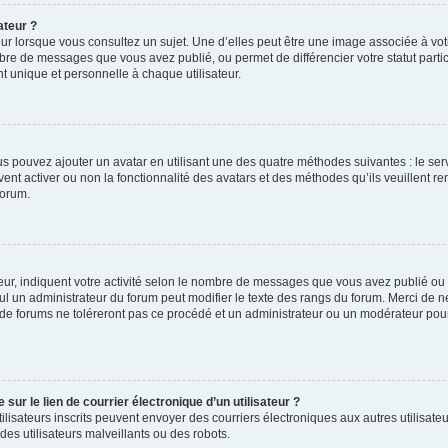
ateur ?
ur lorsque vous consultez un sujet. Une d’elles peut être une image associée à vo
mbre de messages que vous avez publié, ou permet de différencier votre statut parti
 unique et personnelle à chaque utilisateur.
ous pouvez ajouter un avatar en utilisant une des quatre méthodes suivantes : le serv
ent activer ou non la fonctionnalité des avatars et des méthodes qu’ils veuillent ren
forum.
ur, indiquent votre activité selon le nombre de messages que vous avez publié ou id
eul un administrateur du forum peut modifier le texte des rangs du forum. Merci de 
de forums ne toléreront pas ce procédé et un administrateur ou un modérateur pou
ur le lien de courrier électronique d’un utilisateur ?
s utilisateurs inscrits peuvent envoyer des courriers électroniques aux autres utili
es utilisateurs malveillants ou des robots.