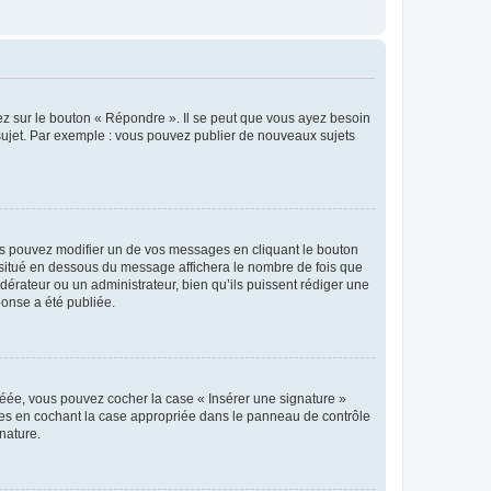
ez sur le bouton « Répondre ». Il se peut que vous ayez besoin
 sujet. Par exemple : vous pouvez publier de nouveaux sujets
s pouvez modifier un de vos messages en cliquant le bouton
e situé en dessous du message affichera le nombre de fois que
modérateur ou un administrateur, bien qu’ils puissent rédiger une
ponse a été publiée.
réée, vous pouvez cocher la case « Insérer une signature »
ages en cochant la case appropriée dans le panneau de contrôle
gnature.