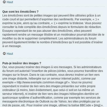
Haut
Que sont les émoticônes ?
Les émoticônes sont de petites images qui peuvent être utilisées grâce à un
code court et qui permettent d’exprimer des sentiments. Par exemple, « :) »
exprime la joie, alors qu’au contraire, « :( » exprime la tristesse. Vous pouvez
consulter la liste complète des émoticônes depuis le formulaire de rédaction.
Essayez cependant de ne pas abuser des émoticônes, elles peuvent
rapidement rendre un message illisible et un modérateur pourrait décider de le
modifier ou de le supprimer complètement. Les administrateurs du forum
peuvent également limiter le nombre d’émoticônes qu’il est possible d’insérer
à un message.
Haut
Puis-je insérer des images ?
Oui, vous pouvez insérer des images à vos messages. Si les administrateurs
du forum ont autorisé l’insertion de pièces jointes, vous pourrez transférer des
images sur le forum. Dans le cas contraire, vous devrez insérer un lien vers
une image distante, hébergée sur un serveur internet public, comme par
exemple « http://www.exemple.com/mon-image.gif ». Vous ne pourrez
cependant ni insérer de lien vers des images présentes sur votre propre
ordinateur (à moins, bien évidemment, que celui-ci soit en lui-même un
serveur internet), ni insérer de lien vers des images hébergées derrière un
quelconque système d’authentification, comme par exemple les services de
messagerie électronique de Outlook ou de Yahoo, les sites protégés par un
mot de passe, etc. Pour insérer une image, utilisez la balise BBCode « [img] ».