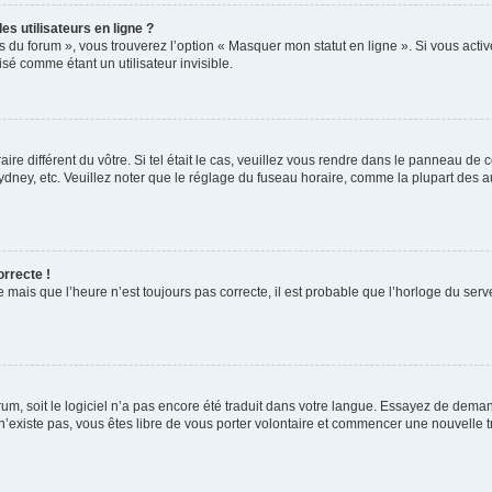
s utilisateurs en ligne ?
s du forum », vous trouverez l’option « Masquer mon statut en ligne ». Si vous activ
é comme étant un utilisateur invisible.
aire différent du vôtre. Si tel était le cas, veuillez vous rendre dans le panneau de co
ey, etc. Veuillez noter que le réglage du fuseau horaire, comme la plupart des autr
orrecte !
 mais que l’heure n’est toujours pas correcte, il est probable que l’horloge du serve
orum, soit le logiciel n’a pas encore été traduit dans votre langue. Essayez de deman
 n’existe pas, vous êtes libre de vous porter volontaire et commencer une nouvelle t