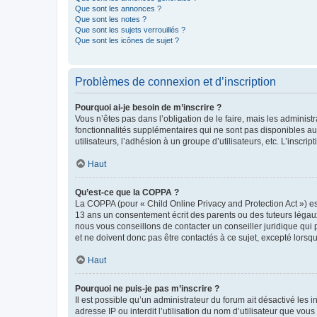
Que sont les annonces ?
Que sont les notes ?
Que sont les sujets verrouillés ?
Que sont les icônes de sujet ?
Problèmes de connexion et d’inscription
Pourquoi ai-je besoin de m’inscrire ?
Vous n’êtes pas dans l’obligation de le faire, mais les adminis
fonctionnalités supplémentaires qui ne sont pas disponibles aux 
utilisateurs, l’adhésion à un groupe d’utilisateurs, etc. L’insc
Haut
Qu’est-ce que la COPPA ?
La COPPA (pour « Child Online Privacy and Protection Act ») es
13 ans un consentement écrit des parents ou des tuteurs légaux
nous vous conseillons de contacter un conseiller juridique qui
et ne doivent donc pas être contactés à ce sujet, excepté lorsq
Haut
Pourquoi ne puis-je pas m’inscrire ?
Il est possible qu’un administrateur du forum ait désactivé les 
adresse IP ou interdit l’utilisation du nom d’utilisateur que vou