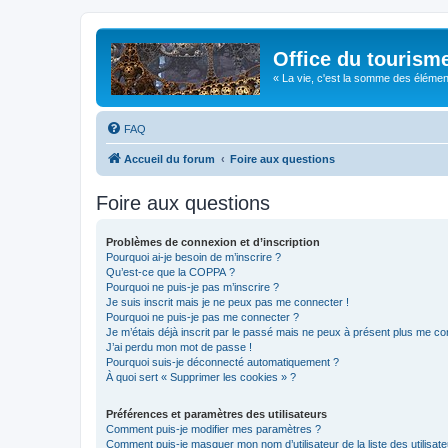
Office du tourism
« La vie, c'est la somme des éléments 
FAQ
Accueil du forum
Foire aux questions
Foire aux questions
Problèmes de connexion et d’inscription
Pourquoi ai-je besoin de m’inscrire ?
Qu’est-ce que la COPPA ?
Pourquoi ne puis-je pas m’inscrire ?
Je suis inscrit mais je ne peux pas me connecter !
Pourquoi ne puis-je pas me connecter ?
Je m’étais déjà inscrit par le passé mais ne peux à présent plus me co
J’ai perdu mon mot de passe !
Pourquoi suis-je déconnecté automatiquement ?
À quoi sert « Supprimer les cookies » ?
Préférences et paramètres des utilisateurs
Comment puis-je modifier mes paramètres ?
Comment puis-je masquer mon nom d’utilisateur de la liste des utilisate