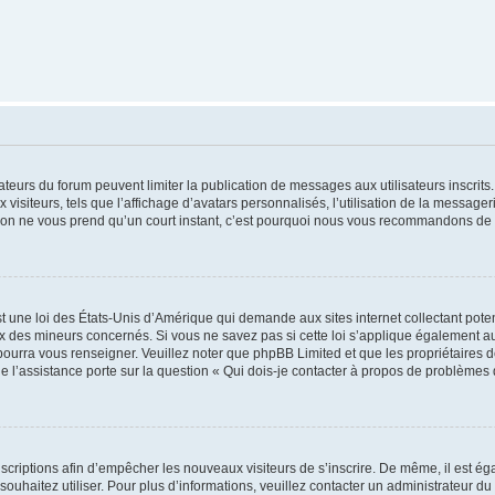
trateurs du forum peuvent limiter la publication de messages aux utilisateurs inscri
visiteurs, tels que l’affichage d’avatars personnalisés, l’utilisation de la messager
ription ne vous prend qu’un court instant, c’est pourquoi nous vous recommandons de l
t une loi des États-Unis d’Amérique qui demande aux sites internet collectant pot
 des mineurs concernés. Si vous ne savez pas si cette loi s’applique également au
 pourra vous renseigner. Veuillez noter que phpBB Limited et que les propriétaires
ue l’assistance porte sur la question « Qui dois-je contacter à propos de problèmes 
inscriptions afin d’empêcher les nouveaux visiteurs de s’inscrire. De même, il est é
s souhaitez utiliser. Pour plus d’informations, veuillez contacter un administrateur du