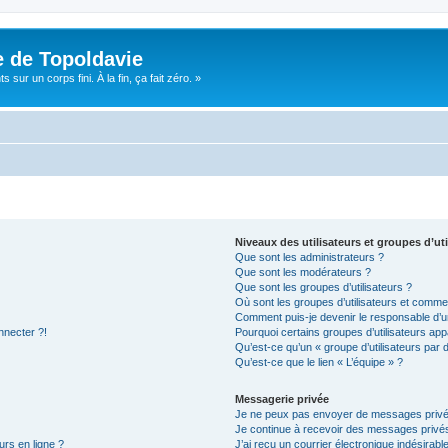
e de Topoldavie
sur un corps fini. À la fin, ça fait zéro. »
Niveaux des utilisateurs et groupes d’uti
Que sont les administrateurs ?
Que sont les modérateurs ?
Que sont les groupes d’utilisateurs ?
Où sont les groupes d’utilisateurs et commen
Comment puis-je devenir le responsable d’un
nnecter ?!
Pourquoi certains groupes d’utilisateurs app
Qu’est-ce qu’un « groupe d’utilisateurs par 
Qu’est-ce que le lien « L’équipe » ?
Messagerie privée
Je ne peux pas envoyer de messages privé
Je continue à recevoir des messages privés 
urs en ligne ?
J’ai reçu un courrier électronique indésirabl