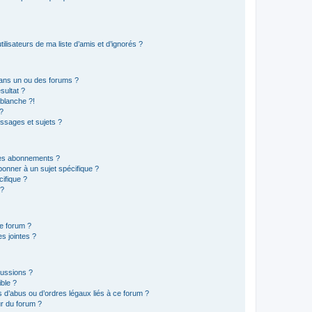
lisateurs de ma liste d’amis et d’ignorés ?
ans un ou des forums ?
sultat ?
blanche ?!
?
ssages et sujets ?
t les abonnements ?
onner à un sujet spécifique ?
ifique ?
 ?
ce forum ?
s jointes ?
cussions ?
ible ?
 d’abus ou d’ordres légaux liés à ce forum ?
r du forum ?