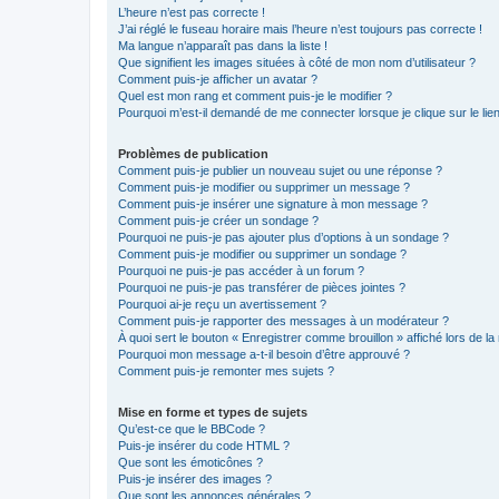
L’heure n’est pas correcte !
J’ai réglé le fuseau horaire mais l’heure n’est toujours pas correcte !
Ma langue n’apparaît pas dans la liste !
Que signifient les images situées à côté de mon nom d’utilisateur ?
Comment puis-je afficher un avatar ?
Quel est mon rang et comment puis-je le modifier ?
Pourquoi m’est-il demandé de me connecter lorsque je clique sur le lien 
Problèmes de publication
Comment puis-je publier un nouveau sujet ou une réponse ?
Comment puis-je modifier ou supprimer un message ?
Comment puis-je insérer une signature à mon message ?
Comment puis-je créer un sondage ?
Pourquoi ne puis-je pas ajouter plus d’options à un sondage ?
Comment puis-je modifier ou supprimer un sondage ?
Pourquoi ne puis-je pas accéder à un forum ?
Pourquoi ne puis-je pas transférer de pièces jointes ?
Pourquoi ai-je reçu un avertissement ?
Comment puis-je rapporter des messages à un modérateur ?
À quoi sert le bouton « Enregistrer comme brouillon » affiché lors de la 
Pourquoi mon message a-t-il besoin d’être approuvé ?
Comment puis-je remonter mes sujets ?
Mise en forme et types de sujets
Qu’est-ce que le BBCode ?
Puis-je insérer du code HTML ?
Que sont les émoticônes ?
Puis-je insérer des images ?
Que sont les annonces générales ?