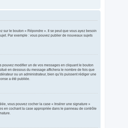
ez sur le bouton « Répondre ». Il se peut que vous ayez besoin
 sujet. Par exemple : vous pouvez publier de nouveaux sujets
s pouvez modifier un de vos messages en cliquant le bouton
e situé en dessous du message affichera le nombre de fois que
modérateur ou un administrateur, bien qu’ils puissent rédiger une
ponse a été publiée.
réée, vous pouvez cocher la case « Insérer une signature »
ages en cochant la case appropriée dans le panneau de contrôle
gnature.