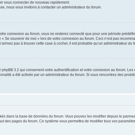
voir vous connecter de nouveau rapidement.
sse, nous vous invitons à contacter un administrateur du forum.
otre connexion au forum, vous ne resterez connecté que pour une période prédéfinie
se « Se souvenir de moi » lors de votre connexion au forum. Ceci n’est pas recomm
’arrivez pas à trouver cette case à cocher, il est probable qu’un administrateur du fo
 phpBB 3.2 qui conservent votre authentification et votre connexion au forum. Les 
tionnalité a été activée par un administrateur du forum. Si vous rencontrez des pro
ockés dans la base de données du forum. Vous pouvez les modifier depuis le panneau 
haut des pages du forum. Ce système vous permettra de modifier tous vos paramètre