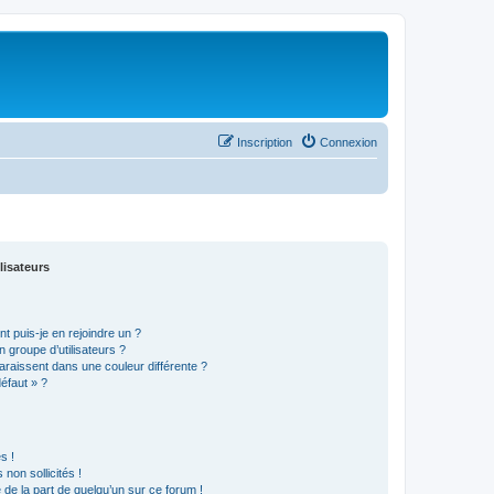
Inscription
Connexion
lisateurs
t puis-je en rejoindre un ?
 groupe d’utilisateurs ?
araissent dans une couleur différente ?
défaut » ?
s !
non sollicités !
e de la part de quelqu’un sur ce forum !