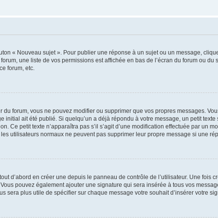
outon « Nouveau sujet ». Pour publier une réponse à un sujet ou un message, cliqu
 forum, une liste de vos permissions est affichée en bas de l’écran du forum ou du
ce forum, etc.
r du forum, vous ne pouvez modifier ou supprimer que vos propres messages. Vou
 initial ait été publié. Si quelqu’un a déjà répondu à votre message, un petit text
ion. Ce petit texte n’apparaîtra pas s’il s’agit d’une modification effectuée par un 
ue les utilisateurs normaux ne peuvent pas supprimer leur propre message si une ré
ut d’abord en créer une depuis le panneau de contrôle de l’utilisateur. Une fois c
ure. Vous pouvez également ajouter une signature qui sera insérée à tous vos mess
 vous sera plus utile de spécifier sur chaque message votre souhait d’insérer votre si