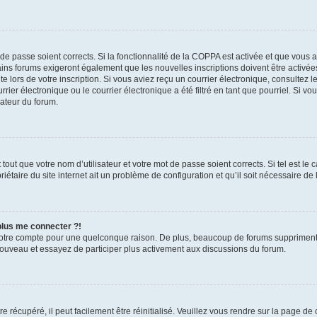
t de passe soient corrects. Si la fonctionnalité de la COPPA est activée et que vous 
ains forums exigeront également que les nouvelles inscriptions doivent être activée
te lors de votre inscription. Si vous aviez reçu un courrier électronique, consultez l
r électronique ou le courrier électronique a été filtré en tant que pourriel. Si vo
rateur du forum.
out que votre nom d’utilisateur et votre mot de passe soient corrects. Si tel est le
iétaire du site internet ait un problème de configuration et qu’il soit nécessaire de l
 plus me connecter ?!
votre compte pour une quelconque raison. De plus, beaucoup de forums suppriment pér
 nouveau et essayez de participer plus activement aux discussions du forum.
 récupéré, il peut facilement être réinitialisé. Veuillez vous rendre sur la page de