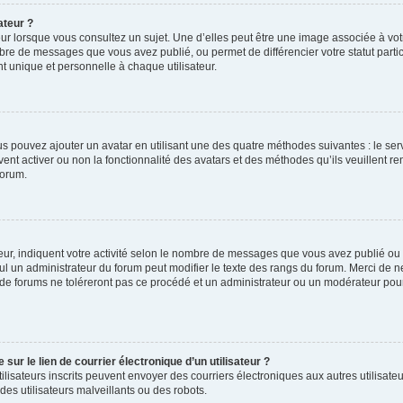
ateur ?
ur lorsque vous consultez un sujet. Une d’elles peut être une image associée à vo
mbre de messages que vous avez publié, ou permet de différencier votre statut parti
 unique et personnelle à chaque utilisateur.
ous pouvez ajouter un avatar en utilisant une des quatre méthodes suivantes : le serv
ent activer ou non la fonctionnalité des avatars et des méthodes qu’ils veuillent ren
forum.
ur, indiquent votre activité selon le nombre de messages que vous avez publié ou id
eul un administrateur du forum peut modifier le texte des rangs du forum. Merci de 
de forums ne toléreront pas ce procédé et un administrateur ou un modérateur pou
ur le lien de courrier électronique d’un utilisateur ?
s utilisateurs inscrits peuvent envoyer des courriers électroniques aux autres utili
es utilisateurs malveillants ou des robots.