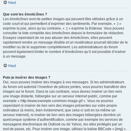
Haut
Que sont les émoticônes ?
Les émoticônes sont de petites images qui peuvent être utilisées grâce à un
code court et qui permettent d’exprimer des sentiments. Par exemple, « :) »
exprime la joie, alors qu’au contraire, « :( » exprime la tristesse. Vous pouvez
consulter la liste complète des émoticônes depuis le formulaire de rédaction.
Essayez cependant de ne pas abuser des émoticônes, elles peuvent
rapidement rendre un message illisible et un modérateur pourrait décider de le
modifier ou de le supprimer complètement. Les administrateurs du forum
peuvent également limiter le nombre d’émoticônes qu’il est possible d’insérer
à un message.
Haut
Puis-je insérer des images ?
Oui, vous pouvez insérer des images à vos messages. Si les administrateurs
du forum ont autorisé l’insertion de pièces jointes, vous pourrez transférer des
images sur le forum. Dans le cas contraire, vous devrez insérer un lien vers
une image distante, hébergée sur un serveur internet public, comme par
exemple « http://www.exemple.com/mon-image.gif ». Vous ne pourrez
cependant ni insérer de lien vers des images présentes sur votre propre
ordinateur (à moins, bien évidemment, que celui-ci soit en lui-même un
serveur internet), ni insérer de lien vers des images hébergées derrière un
quelconque système d’authentification, comme par exemple les services de
messagerie électronique de Outlook ou de Yahoo, les sites protégés par un
mot de passe, etc. Pour insérer une image, utilisez la balise BBCode « [img] ».