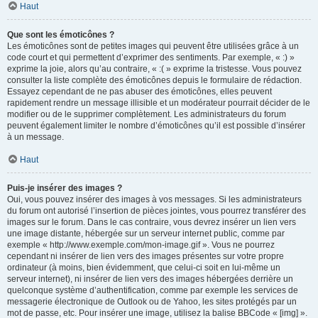
Haut
Que sont les émoticônes ?
Les émoticônes sont de petites images qui peuvent être utilisées grâce à un
code court et qui permettent d’exprimer des sentiments. Par exemple, « :) »
exprime la joie, alors qu’au contraire, « :( » exprime la tristesse. Vous pouvez
consulter la liste complète des émoticônes depuis le formulaire de rédaction.
Essayez cependant de ne pas abuser des émoticônes, elles peuvent
rapidement rendre un message illisible et un modérateur pourrait décider de le
modifier ou de le supprimer complètement. Les administrateurs du forum
peuvent également limiter le nombre d’émoticônes qu’il est possible d’insérer
à un message.
Haut
Puis-je insérer des images ?
Oui, vous pouvez insérer des images à vos messages. Si les administrateurs
du forum ont autorisé l’insertion de pièces jointes, vous pourrez transférer des
images sur le forum. Dans le cas contraire, vous devrez insérer un lien vers
une image distante, hébergée sur un serveur internet public, comme par
exemple « http://www.exemple.com/mon-image.gif ». Vous ne pourrez
cependant ni insérer de lien vers des images présentes sur votre propre
ordinateur (à moins, bien évidemment, que celui-ci soit en lui-même un
serveur internet), ni insérer de lien vers des images hébergées derrière un
quelconque système d’authentification, comme par exemple les services de
messagerie électronique de Outlook ou de Yahoo, les sites protégés par un
mot de passe, etc. Pour insérer une image, utilisez la balise BBCode « [img] ».