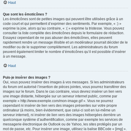
Haut
Que sont les émoticônes ?
Les émoticônes sont de petites images qui peuvent être utilisées grâce à un
code court et qui permettent d’exprimer des sentiments. Par exemple, « :) »
exprime la joie, alors qu’au contraire, « :( » exprime la tristesse. Vous pouvez
consulter la liste complète des émoticônes depuis le formulaire de rédaction.
Essayez cependant de ne pas abuser des émoticônes, elles peuvent
rapidement rendre un message illisible et un modérateur pourrait décider de le
modifier ou de le supprimer complètement. Les administrateurs du forum
peuvent également limiter le nombre d’émoticônes qu’il est possible d’insérer
à un message.
Haut
Puis-je insérer des images ?
Oui, vous pouvez insérer des images à vos messages. Si les administrateurs
du forum ont autorisé l’insertion de pièces jointes, vous pourrez transférer des
images sur le forum. Dans le cas contraire, vous devrez insérer un lien vers
une image distante, hébergée sur un serveur internet public, comme par
exemple « http://www.exemple.com/mon-image.gif ». Vous ne pourrez
cependant ni insérer de lien vers des images présentes sur votre propre
ordinateur (à moins, bien évidemment, que celui-ci soit en lui-même un
serveur internet), ni insérer de lien vers des images hébergées derrière un
quelconque système d’authentification, comme par exemple les services de
messagerie électronique de Outlook ou de Yahoo, les sites protégés par un
mot de passe, etc. Pour insérer une image, utilisez la balise BBCode « [img] ».