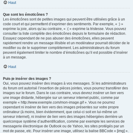
Haut
Que sont les émoticônes ?
Les émoticônes sont de petites images qui peuvent être utilisées grâce à un
code court et qui permettent d’exprimer des sentiments. Par exemple, « :) »
exprime la joie, alors qu’au contraire, « :( » exprime la tristesse. Vous pouvez
consulter la liste complète des émoticônes depuis le formulaire de rédaction.
Essayez cependant de ne pas abuser des émoticônes, elles peuvent
rapidement rendre un message illisible et un modérateur pourrait décider de le
modifier ou de le supprimer complètement. Les administrateurs du forum
peuvent également limiter le nombre d’émoticônes qu’il est possible d’insérer
à un message.
Haut
Puis-je insérer des images ?
Oui, vous pouvez insérer des images à vos messages. Si les administrateurs
du forum ont autorisé l’insertion de pièces jointes, vous pourrez transférer des
images sur le forum. Dans le cas contraire, vous devrez insérer un lien vers
une image distante, hébergée sur un serveur internet public, comme par
exemple « http://www.exemple.com/mon-image.gif ». Vous ne pourrez
cependant ni insérer de lien vers des images présentes sur votre propre
ordinateur (à moins, bien évidemment, que celui-ci soit en lui-même un
serveur internet), ni insérer de lien vers des images hébergées derrière un
quelconque système d’authentification, comme par exemple les services de
messagerie électronique de Outlook ou de Yahoo, les sites protégés par un
mot de passe, etc. Pour insérer une image, utilisez la balise BBCode « [img] ».