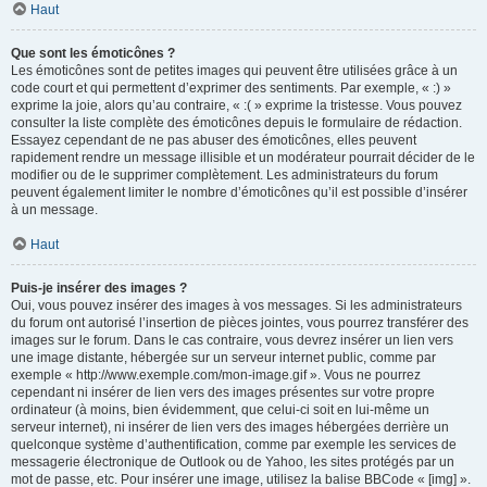
Haut
Que sont les émoticônes ?
Les émoticônes sont de petites images qui peuvent être utilisées grâce à un
code court et qui permettent d’exprimer des sentiments. Par exemple, « :) »
exprime la joie, alors qu’au contraire, « :( » exprime la tristesse. Vous pouvez
consulter la liste complète des émoticônes depuis le formulaire de rédaction.
Essayez cependant de ne pas abuser des émoticônes, elles peuvent
rapidement rendre un message illisible et un modérateur pourrait décider de le
modifier ou de le supprimer complètement. Les administrateurs du forum
peuvent également limiter le nombre d’émoticônes qu’il est possible d’insérer
à un message.
Haut
Puis-je insérer des images ?
Oui, vous pouvez insérer des images à vos messages. Si les administrateurs
du forum ont autorisé l’insertion de pièces jointes, vous pourrez transférer des
images sur le forum. Dans le cas contraire, vous devrez insérer un lien vers
une image distante, hébergée sur un serveur internet public, comme par
exemple « http://www.exemple.com/mon-image.gif ». Vous ne pourrez
cependant ni insérer de lien vers des images présentes sur votre propre
ordinateur (à moins, bien évidemment, que celui-ci soit en lui-même un
serveur internet), ni insérer de lien vers des images hébergées derrière un
quelconque système d’authentification, comme par exemple les services de
messagerie électronique de Outlook ou de Yahoo, les sites protégés par un
mot de passe, etc. Pour insérer une image, utilisez la balise BBCode « [img] ».