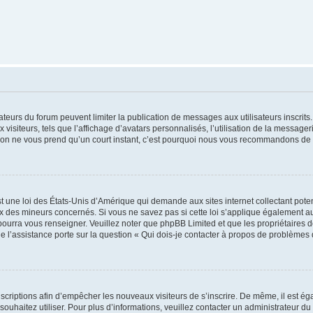
trateurs du forum peuvent limiter la publication de messages aux utilisateurs inscri
visiteurs, tels que l’affichage d’avatars personnalisés, l’utilisation de la messager
ription ne vous prend qu’un court instant, c’est pourquoi nous vous recommandons de l
t une loi des États-Unis d’Amérique qui demande aux sites internet collectant pot
 des mineurs concernés. Si vous ne savez pas si cette loi s’applique également au
 pourra vous renseigner. Veuillez noter que phpBB Limited et que les propriétaires
ue l’assistance porte sur la question « Qui dois-je contacter à propos de problèmes 
inscriptions afin d’empêcher les nouveaux visiteurs de s’inscrire. De même, il est é
s souhaitez utiliser. Pour plus d’informations, veuillez contacter un administrateur du