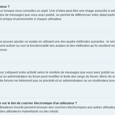
ateur ?
ur lorsque vous consultez un sujet. Une d’elles peut être une image associée à vo
mbre de messages que vous avez publié, ou permet de différencier votre statut parti
 unique et personnelle à chaque utilisateur.
ous pouvez ajouter un avatar en utilisant une des quatre méthodes suivantes : le serv
ent activer ou non la fonctionnalité des avatars et des méthodes qu’ils veuillent ren
forum.
ur, indiquent votre activité selon le nombre de messages que vous avez publié ou id
eul un administrateur du forum peut modifier le texte des rangs du forum. Merci de 
de forums ne toléreront pas ce procédé et un administrateur ou un modérateur pou
ur le lien de courrier électronique d’un utilisateur ?
s utilisateurs inscrits peuvent envoyer des courriers électroniques aux autres utili
es utilisateurs malveillants ou des robots.