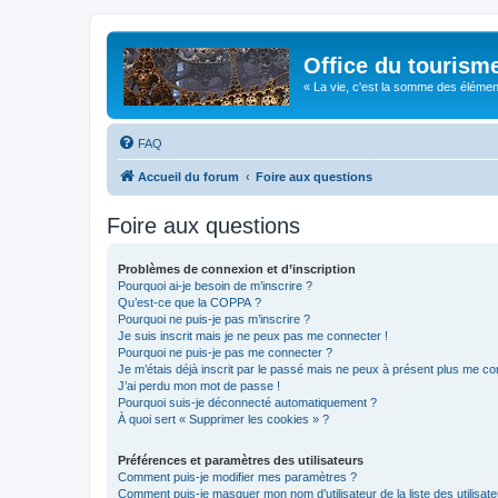
Office du tourism
« La vie, c'est la somme des éléments 
FAQ
Accueil du forum
Foire aux questions
Foire aux questions
Problèmes de connexion et d’inscription
Pourquoi ai-je besoin de m’inscrire ?
Qu’est-ce que la COPPA ?
Pourquoi ne puis-je pas m’inscrire ?
Je suis inscrit mais je ne peux pas me connecter !
Pourquoi ne puis-je pas me connecter ?
Je m’étais déjà inscrit par le passé mais ne peux à présent plus me co
J’ai perdu mon mot de passe !
Pourquoi suis-je déconnecté automatiquement ?
À quoi sert « Supprimer les cookies » ?
Préférences et paramètres des utilisateurs
Comment puis-je modifier mes paramètres ?
Comment puis-je masquer mon nom d’utilisateur de la liste des utilisate