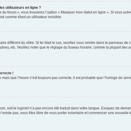
s utilisateurs en ligne ?
s du forum », vous trouverez l’option « Masquer mon statut en ligne ». Si vous activ
é comme étant un utilisateur invisible.
aire différent du vôtre. Si tel était le cas, veuillez vous rendre dans le panneau de co
ey, etc. Veuillez noter que le réglage du fuseau horaire, comme la plupart des autr
orrecte !
 mais que l’heure n’est toujours pas correcte, il est probable que l’horloge du serve
orum, soit le logiciel n’a pas encore été traduit dans votre langue. Essayez de deman
 n’existe pas, vous êtes libre de vous porter volontaire et commencer une nouvelle t