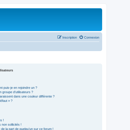
Inscription
Connexion
lisateurs
t puis-je en rejoindre un ?
 groupe d’utilisateurs ?
araissent dans une couleur différente ?
défaut » ?
s !
non sollicités !
e de la part de quelqu’un sur ce forum !