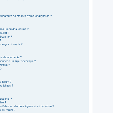
lisateurs de ma liste d’amis et d’ignorés ?
ans un ou des forums ?
sultat ?
blanche ?!
?
ssages et sujets ?
t les abonnements ?
onner à un sujet spécifique ?
ifique ?
 ?
ce forum ?
s jointes ?
cussions ?
ible ?
 d’abus ou d’ordres légaux liés à ce forum ?
r du forum ?