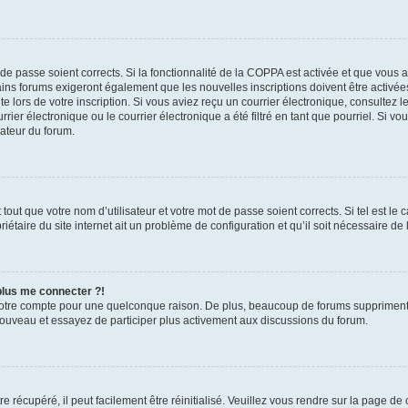
t de passe soient corrects. Si la fonctionnalité de la COPPA est activée et que vous 
ains forums exigeront également que les nouvelles inscriptions doivent être activée
te lors de votre inscription. Si vous aviez reçu un courrier électronique, consultez l
r électronique ou le courrier électronique a été filtré en tant que pourriel. Si vo
rateur du forum.
out que votre nom d’utilisateur et votre mot de passe soient corrects. Si tel est le
iétaire du site internet ait un problème de configuration et qu’il soit nécessaire de l
 plus me connecter ?!
votre compte pour une quelconque raison. De plus, beaucoup de forums suppriment pér
 nouveau et essayez de participer plus activement aux discussions du forum.
 récupéré, il peut facilement être réinitialisé. Veuillez vous rendre sur la page de