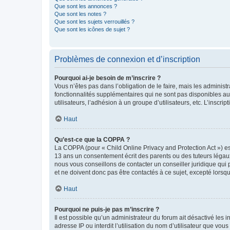
Que sont les annonces ?
Que sont les notes ?
Que sont les sujets verrouillés ?
Que sont les icônes de sujet ?
Problèmes de connexion et d’inscription
Pourquoi ai-je besoin de m’inscrire ?
Vous n’êtes pas dans l’obligation de le faire, mais les adminis
fonctionnalités supplémentaires qui ne sont pas disponibles aux 
utilisateurs, l’adhésion à un groupe d’utilisateurs, etc. L’insc
Haut
Qu’est-ce que la COPPA ?
La COPPA (pour « Child Online Privacy and Protection Act ») es
13 ans un consentement écrit des parents ou des tuteurs légaux
nous vous conseillons de contacter un conseiller juridique qui
et ne doivent donc pas être contactés à ce sujet, excepté lorsq
Haut
Pourquoi ne puis-je pas m’inscrire ?
Il est possible qu’un administrateur du forum ait désactivé les 
adresse IP ou interdit l’utilisation du nom d’utilisateur que vou