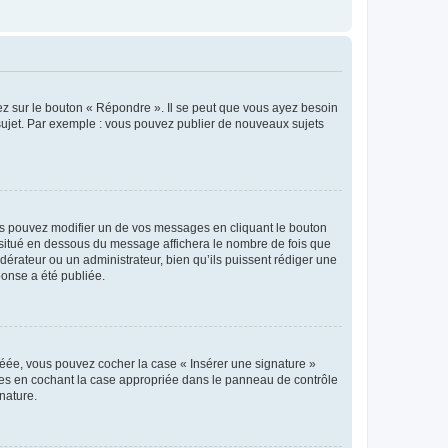
ez sur le bouton « Répondre ». Il se peut que vous ayez besoin
 sujet. Par exemple : vous pouvez publier de nouveaux sujets
s pouvez modifier un de vos messages en cliquant le bouton
e situé en dessous du message affichera le nombre de fois que
modérateur ou un administrateur, bien qu’ils puissent rédiger une
ponse a été publiée.
réée, vous pouvez cocher la case « Insérer une signature »
ages en cochant la case appropriée dans le panneau de contrôle
gnature.