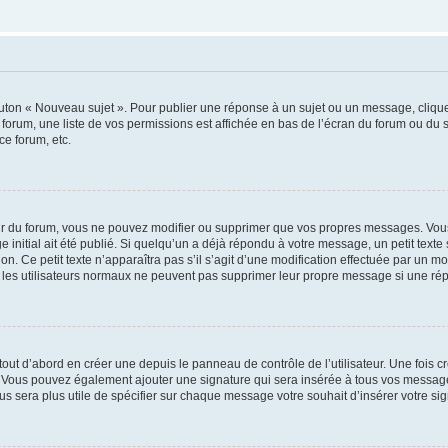
outon « Nouveau sujet ». Pour publier une réponse à un sujet ou un message, cliqu
 forum, une liste de vos permissions est affichée en bas de l’écran du forum ou du
ce forum, etc.
r du forum, vous ne pouvez modifier ou supprimer que vos propres messages. Vou
 initial ait été publié. Si quelqu’un a déjà répondu à votre message, un petit text
ion. Ce petit texte n’apparaîtra pas s’il s’agit d’une modification effectuée par un 
ue les utilisateurs normaux ne peuvent pas supprimer leur propre message si une ré
ut d’abord en créer une depuis le panneau de contrôle de l’utilisateur. Une fois c
ure. Vous pouvez également ajouter une signature qui sera insérée à tous vos mess
 vous sera plus utile de spécifier sur chaque message votre souhait d’insérer votre si