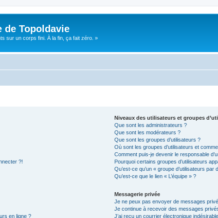
e de Topoldavie
sur un corps fini. À la fin, ça fait zéro. »
Niveaux des utilisateurs et groupes d’uti
Que sont les administrateurs ?
Que sont les modérateurs ?
Que sont les groupes d’utilisateurs ?
Où sont les groupes d’utilisateurs et commen
Comment puis-je devenir le responsable d’un
nnecter ?!
Pourquoi certains groupes d’utilisateurs app
Qu’est-ce qu’un « groupe d’utilisateurs par 
Qu’est-ce que le lien « L’équipe » ?
Messagerie privée
Je ne peux pas envoyer de messages privé
Je continue à recevoir des messages privés 
urs en ligne ?
J’ai reçu un courrier électronique indésirabl