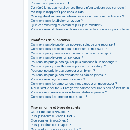
L’heure n’est pas correcte !
J’ai réglé le fuseau horaire mais l’heure n’est toujours pas correcte !
Ma langue n’apparaît pas dans la liste !
Que signifient les images situées à côté de mon nom d’utilisateur ?
Comment puis-je afficher un avatar ?
Quel est mon rang et comment puis-je le modifier ?
Pourquoi m’est-il demandé de me connecter lorsque je clique sur le lien 
Problèmes de publication
Comment puis-je publier un nouveau sujet ou une réponse ?
Comment puis-je modifier ou supprimer un message ?
Comment puis-je insérer une signature à mon message ?
Comment puis-je créer un sondage ?
Pourquoi ne puis-je pas ajouter plus d’options à un sondage ?
Comment puis-je modifier ou supprimer un sondage ?
Pourquoi ne puis-je pas accéder à un forum ?
Pourquoi ne puis-je pas transférer de pièces jointes ?
Pourquoi ai-je reçu un avertissement ?
Comment puis-je rapporter des messages à un modérateur ?
À quoi sert le bouton « Enregistrer comme brouillon » affiché lors de la 
Pourquoi mon message a-t-il besoin d’être approuvé ?
Comment puis-je remonter mes sujets ?
Mise en forme et types de sujets
Qu’est-ce que le BBCode ?
Puis-je insérer du code HTML ?
Que sont les émoticônes ?
Puis-je insérer des images ?
Que sont les annonces générales ?