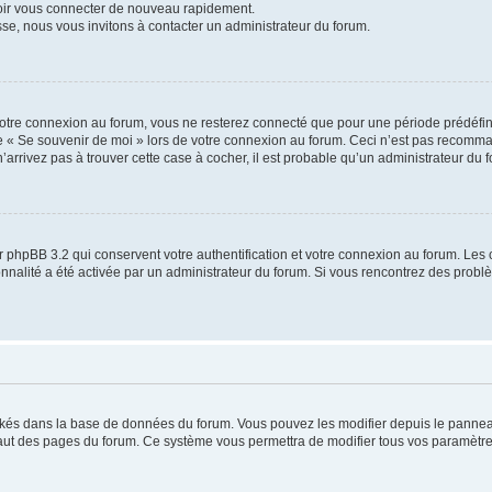
voir vous connecter de nouveau rapidement.
sse, nous vous invitons à contacter un administrateur du forum.
otre connexion au forum, vous ne resterez connecté que pour une période prédéfinie
se « Se souvenir de moi » lors de votre connexion au forum. Ceci n’est pas recomm
’arrivez pas à trouver cette case à cocher, il est probable qu’un administrateur du fo
 phpBB 3.2 qui conservent votre authentification et votre connexion au forum. Les 
tionnalité a été activée par un administrateur du forum. Si vous rencontrez des pro
ockés dans la base de données du forum. Vous pouvez les modifier depuis le panneau 
haut des pages du forum. Ce système vous permettra de modifier tous vos paramètre