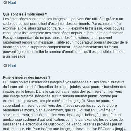
Haut
Que sont les émoticônes ?
Les émoticônes sont de petites images qui peuvent être utilisées grâce à un
code court et qui permettent d’exprimer des sentiments. Par exemple, « :) »
exprime la joie, alors qu’au contraire, « :( » exprime la tristesse. Vous pouvez
consulter la liste complète des émoticônes depuis le formulaire de rédaction.
Essayez cependant de ne pas abuser des émoticônes, elles peuvent
rapidement rendre un message illisible et un modérateur pourrait décider de le
modifier ou de le supprimer complètement. Les administrateurs du forum
peuvent également limiter le nombre d’émoticônes qu’il est possible d’insérer
à un message.
Haut
Puis-je insérer des images ?
Oui, vous pouvez insérer des images à vos messages. Si les administrateurs
du forum ont autorisé l’insertion de pièces jointes, vous pourrez transférer des
images sur le forum. Dans le cas contraire, vous devrez insérer un lien vers
une image distante, hébergée sur un serveur internet public, comme par
exemple « http://www.exemple.com/mon-image.gif ». Vous ne pourrez
cependant ni insérer de lien vers des images présentes sur votre propre
ordinateur (à moins, bien évidemment, que celui-ci soit en lui-même un
serveur internet), ni insérer de lien vers des images hébergées derrière un
quelconque système d’authentification, comme par exemple les services de
messagerie électronique de Outlook ou de Yahoo, les sites protégés par un
mot de passe, etc. Pour insérer une image, utilisez la balise BBCode « [img] ».