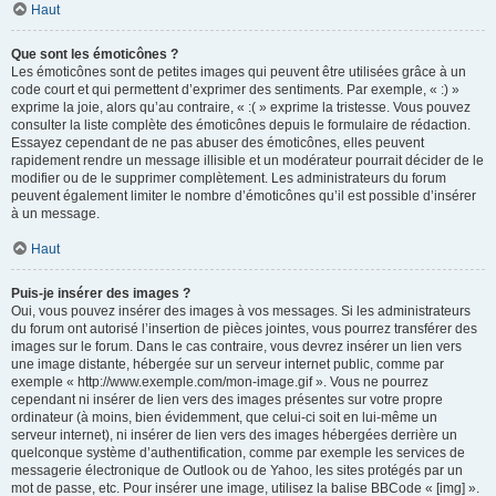
Haut
Que sont les émoticônes ?
Les émoticônes sont de petites images qui peuvent être utilisées grâce à un
code court et qui permettent d’exprimer des sentiments. Par exemple, « :) »
exprime la joie, alors qu’au contraire, « :( » exprime la tristesse. Vous pouvez
consulter la liste complète des émoticônes depuis le formulaire de rédaction.
Essayez cependant de ne pas abuser des émoticônes, elles peuvent
rapidement rendre un message illisible et un modérateur pourrait décider de le
modifier ou de le supprimer complètement. Les administrateurs du forum
peuvent également limiter le nombre d’émoticônes qu’il est possible d’insérer
à un message.
Haut
Puis-je insérer des images ?
Oui, vous pouvez insérer des images à vos messages. Si les administrateurs
du forum ont autorisé l’insertion de pièces jointes, vous pourrez transférer des
images sur le forum. Dans le cas contraire, vous devrez insérer un lien vers
une image distante, hébergée sur un serveur internet public, comme par
exemple « http://www.exemple.com/mon-image.gif ». Vous ne pourrez
cependant ni insérer de lien vers des images présentes sur votre propre
ordinateur (à moins, bien évidemment, que celui-ci soit en lui-même un
serveur internet), ni insérer de lien vers des images hébergées derrière un
quelconque système d’authentification, comme par exemple les services de
messagerie électronique de Outlook ou de Yahoo, les sites protégés par un
mot de passe, etc. Pour insérer une image, utilisez la balise BBCode « [img] ».