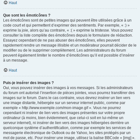
Haut
Que sont les émoticônes ?
Les émoticônes sont de petites images qui peuvent être utilisées grâce à un
code court et qui permettent d’exprimer des sentiments. Par exemple, « :) »
exprime la joie, alors qu’au contraire, « :( » exprime la tristesse. Vous pouvez
consulter la liste complète des émoticônes depuis le formulaire de rédaction.
Essayez cependant de ne pas abuser des émoticônes, elles peuvent
rapidement rendre un message illisible et un modérateur pourrait décider de le
modifier ou de le supprimer complètement. Les administrateurs du forum
peuvent également limiter le nombre d’émoticônes qu’il est possible d’insérer
à un message.
Haut
Puis-je insérer des images ?
Oui, vous pouvez insérer des images à vos messages. Si les administrateurs
du forum ont autorisé l’insertion de pièces jointes, vous pourrez transférer des
images sur le forum. Dans le cas contraire, vous devrez insérer un lien vers
une image distante, hébergée sur un serveur internet public, comme par
exemple « http://www.exemple.com/mon-image.gif ». Vous ne pourrez
cependant ni insérer de lien vers des images présentes sur votre propre
ordinateur (à moins, bien évidemment, que celui-ci soit en lui-même un
serveur internet), ni insérer de lien vers des images hébergées derrière un
quelconque système d’authentification, comme par exemple les services de
messagerie électronique de Outlook ou de Yahoo, les sites protégés par un
mot de passe, etc. Pour insérer une image, utilisez la balise BBCode « [img] ».