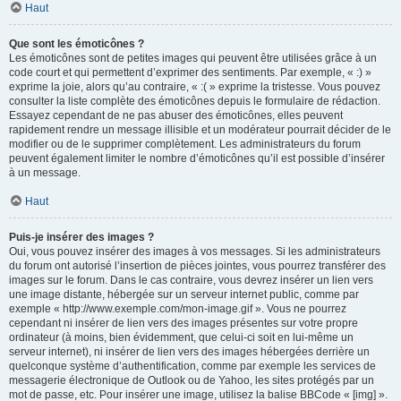
Haut
Que sont les émoticônes ?
Les émoticônes sont de petites images qui peuvent être utilisées grâce à un
code court et qui permettent d’exprimer des sentiments. Par exemple, « :) »
exprime la joie, alors qu’au contraire, « :( » exprime la tristesse. Vous pouvez
consulter la liste complète des émoticônes depuis le formulaire de rédaction.
Essayez cependant de ne pas abuser des émoticônes, elles peuvent
rapidement rendre un message illisible et un modérateur pourrait décider de le
modifier ou de le supprimer complètement. Les administrateurs du forum
peuvent également limiter le nombre d’émoticônes qu’il est possible d’insérer
à un message.
Haut
Puis-je insérer des images ?
Oui, vous pouvez insérer des images à vos messages. Si les administrateurs
du forum ont autorisé l’insertion de pièces jointes, vous pourrez transférer des
images sur le forum. Dans le cas contraire, vous devrez insérer un lien vers
une image distante, hébergée sur un serveur internet public, comme par
exemple « http://www.exemple.com/mon-image.gif ». Vous ne pourrez
cependant ni insérer de lien vers des images présentes sur votre propre
ordinateur (à moins, bien évidemment, que celui-ci soit en lui-même un
serveur internet), ni insérer de lien vers des images hébergées derrière un
quelconque système d’authentification, comme par exemple les services de
messagerie électronique de Outlook ou de Yahoo, les sites protégés par un
mot de passe, etc. Pour insérer une image, utilisez la balise BBCode « [img] ».