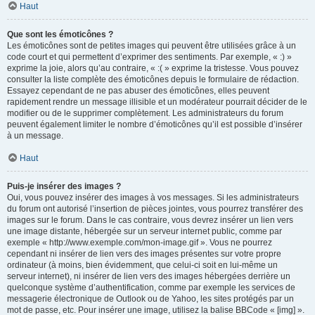
Haut
Que sont les émoticônes ?
Les émoticônes sont de petites images qui peuvent être utilisées grâce à un
code court et qui permettent d’exprimer des sentiments. Par exemple, « :) »
exprime la joie, alors qu’au contraire, « :( » exprime la tristesse. Vous pouvez
consulter la liste complète des émoticônes depuis le formulaire de rédaction.
Essayez cependant de ne pas abuser des émoticônes, elles peuvent
rapidement rendre un message illisible et un modérateur pourrait décider de le
modifier ou de le supprimer complètement. Les administrateurs du forum
peuvent également limiter le nombre d’émoticônes qu’il est possible d’insérer
à un message.
Haut
Puis-je insérer des images ?
Oui, vous pouvez insérer des images à vos messages. Si les administrateurs
du forum ont autorisé l’insertion de pièces jointes, vous pourrez transférer des
images sur le forum. Dans le cas contraire, vous devrez insérer un lien vers
une image distante, hébergée sur un serveur internet public, comme par
exemple « http://www.exemple.com/mon-image.gif ». Vous ne pourrez
cependant ni insérer de lien vers des images présentes sur votre propre
ordinateur (à moins, bien évidemment, que celui-ci soit en lui-même un
serveur internet), ni insérer de lien vers des images hébergées derrière un
quelconque système d’authentification, comme par exemple les services de
messagerie électronique de Outlook ou de Yahoo, les sites protégés par un
mot de passe, etc. Pour insérer une image, utilisez la balise BBCode « [img] ».