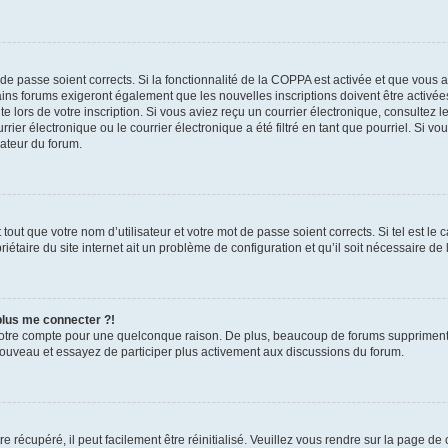
t de passe soient corrects. Si la fonctionnalité de la COPPA est activée et que vous 
ains forums exigeront également que les nouvelles inscriptions doivent être activée
te lors de votre inscription. Si vous aviez reçu un courrier électronique, consultez l
r électronique ou le courrier électronique a été filtré en tant que pourriel. Si vo
rateur du forum.
out que votre nom d’utilisateur et votre mot de passe soient corrects. Si tel est le
iétaire du site internet ait un problème de configuration et qu’il soit nécessaire de l
 plus me connecter ?!
votre compte pour une quelconque raison. De plus, beaucoup de forums suppriment pér
 nouveau et essayez de participer plus activement aux discussions du forum.
 récupéré, il peut facilement être réinitialisé. Veuillez vous rendre sur la page de