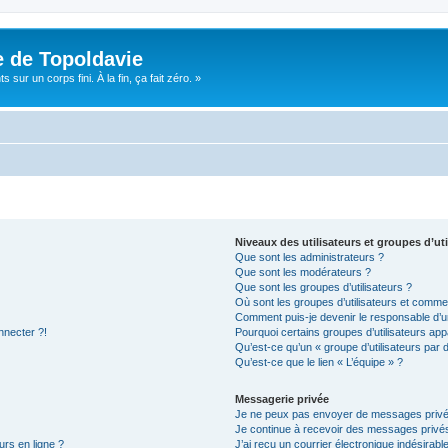
e de Topoldavie
sur un corps fini. À la fin, ça fait zéro. »
Niveaux des utilisateurs et groupes d’uti
Que sont les administrateurs ?
Que sont les modérateurs ?
Que sont les groupes d’utilisateurs ?
Où sont les groupes d’utilisateurs et commen
Comment puis-je devenir le responsable d’un
nnecter ?!
Pourquoi certains groupes d’utilisateurs app
Qu’est-ce qu’un « groupe d’utilisateurs par 
Qu’est-ce que le lien « L’équipe » ?
Messagerie privée
Je ne peux pas envoyer de messages privé
Je continue à recevoir des messages privés 
urs en ligne ?
J’ai reçu un courrier électronique indésirabl