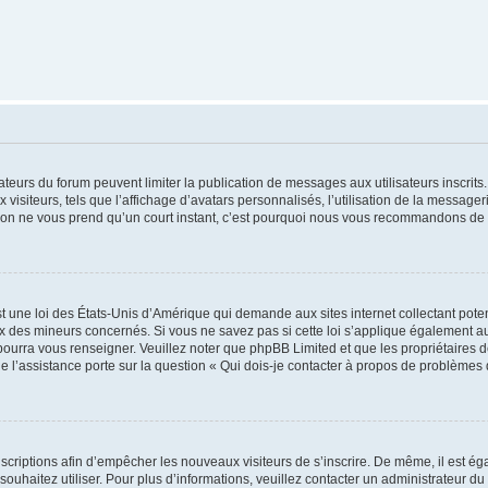
trateurs du forum peuvent limiter la publication de messages aux utilisateurs inscri
visiteurs, tels que l’affichage d’avatars personnalisés, l’utilisation de la messager
ription ne vous prend qu’un court instant, c’est pourquoi nous vous recommandons de l
t une loi des États-Unis d’Amérique qui demande aux sites internet collectant pot
 des mineurs concernés. Si vous ne savez pas si cette loi s’applique également au
 pourra vous renseigner. Veuillez noter que phpBB Limited et que les propriétaires
ue l’assistance porte sur la question « Qui dois-je contacter à propos de problèmes 
inscriptions afin d’empêcher les nouveaux visiteurs de s’inscrire. De même, il est é
s souhaitez utiliser. Pour plus d’informations, veuillez contacter un administrateur du