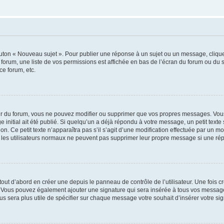
outon « Nouveau sujet ». Pour publier une réponse à un sujet ou un message, cliqu
 forum, une liste de vos permissions est affichée en bas de l’écran du forum ou du
ce forum, etc.
r du forum, vous ne pouvez modifier ou supprimer que vos propres messages. Vou
 initial ait été publié. Si quelqu’un a déjà répondu à votre message, un petit text
ion. Ce petit texte n’apparaîtra pas s’il s’agit d’une modification effectuée par un 
ue les utilisateurs normaux ne peuvent pas supprimer leur propre message si une ré
ut d’abord en créer une depuis le panneau de contrôle de l’utilisateur. Une fois c
ure. Vous pouvez également ajouter une signature qui sera insérée à tous vos mess
 vous sera plus utile de spécifier sur chaque message votre souhait d’insérer votre si