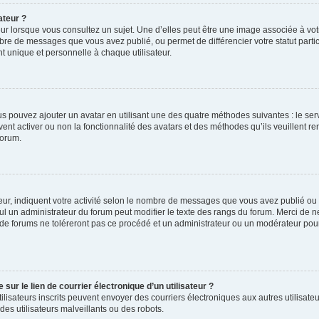
ateur ?
ur lorsque vous consultez un sujet. Une d’elles peut être une image associée à vo
mbre de messages que vous avez publié, ou permet de différencier votre statut parti
 unique et personnelle à chaque utilisateur.
ous pouvez ajouter un avatar en utilisant une des quatre méthodes suivantes : le serv
ent activer ou non la fonctionnalité des avatars et des méthodes qu’ils veuillent ren
forum.
ur, indiquent votre activité selon le nombre de messages que vous avez publié ou id
eul un administrateur du forum peut modifier le texte des rangs du forum. Merci de 
de forums ne toléreront pas ce procédé et un administrateur ou un modérateur pou
ur le lien de courrier électronique d’un utilisateur ?
s utilisateurs inscrits peuvent envoyer des courriers électroniques aux autres utili
es utilisateurs malveillants ou des robots.