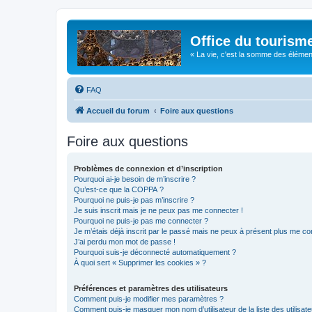
Office du tourism
« La vie, c'est la somme des éléments 
FAQ
Accueil du forum
Foire aux questions
Foire aux questions
Problèmes de connexion et d’inscription
Pourquoi ai-je besoin de m’inscrire ?
Qu’est-ce que la COPPA ?
Pourquoi ne puis-je pas m’inscrire ?
Je suis inscrit mais je ne peux pas me connecter !
Pourquoi ne puis-je pas me connecter ?
Je m’étais déjà inscrit par le passé mais ne peux à présent plus me co
J’ai perdu mon mot de passe !
Pourquoi suis-je déconnecté automatiquement ?
À quoi sert « Supprimer les cookies » ?
Préférences et paramètres des utilisateurs
Comment puis-je modifier mes paramètres ?
Comment puis-je masquer mon nom d’utilisateur de la liste des utilisate