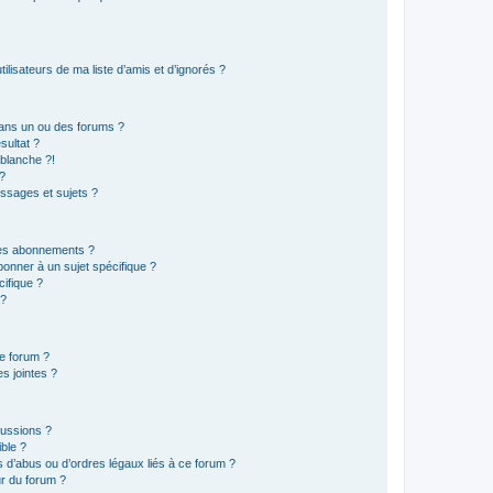
lisateurs de ma liste d’amis et d’ignorés ?
ans un ou des forums ?
sultat ?
blanche ?!
?
ssages et sujets ?
t les abonnements ?
onner à un sujet spécifique ?
ifique ?
 ?
ce forum ?
s jointes ?
cussions ?
ible ?
 d’abus ou d’ordres légaux liés à ce forum ?
r du forum ?