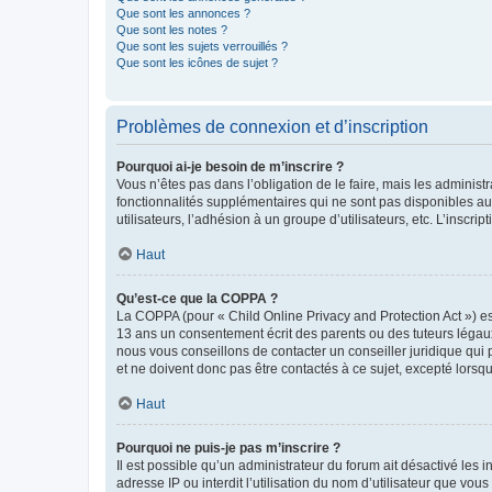
Que sont les annonces ?
Que sont les notes ?
Que sont les sujets verrouillés ?
Que sont les icônes de sujet ?
Problèmes de connexion et d’inscription
Pourquoi ai-je besoin de m’inscrire ?
Vous n’êtes pas dans l’obligation de le faire, mais les adminis
fonctionnalités supplémentaires qui ne sont pas disponibles aux 
utilisateurs, l’adhésion à un groupe d’utilisateurs, etc. L’insc
Haut
Qu’est-ce que la COPPA ?
La COPPA (pour « Child Online Privacy and Protection Act ») es
13 ans un consentement écrit des parents ou des tuteurs légaux
nous vous conseillons de contacter un conseiller juridique qui
et ne doivent donc pas être contactés à ce sujet, excepté lorsq
Haut
Pourquoi ne puis-je pas m’inscrire ?
Il est possible qu’un administrateur du forum ait désactivé les 
adresse IP ou interdit l’utilisation du nom d’utilisateur que vou