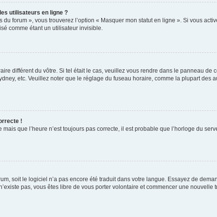
s utilisateurs en ligne ?
s du forum », vous trouverez l’option « Masquer mon statut en ligne ». Si vous activ
é comme étant un utilisateur invisible.
aire différent du vôtre. Si tel était le cas, veuillez vous rendre dans le panneau de co
ey, etc. Veuillez noter que le réglage du fuseau horaire, comme la plupart des autr
orrecte !
 mais que l’heure n’est toujours pas correcte, il est probable que l’horloge du serve
orum, soit le logiciel n’a pas encore été traduit dans votre langue. Essayez de deman
 n’existe pas, vous êtes libre de vous porter volontaire et commencer une nouvelle t