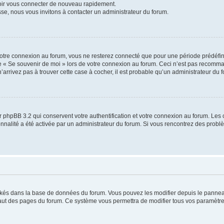
voir vous connecter de nouveau rapidement.
sse, nous vous invitons à contacter un administrateur du forum.
otre connexion au forum, vous ne resterez connecté que pour une période prédéfinie
se « Se souvenir de moi » lors de votre connexion au forum. Ceci n’est pas recomm
’arrivez pas à trouver cette case à cocher, il est probable qu’un administrateur du fo
 phpBB 3.2 qui conservent votre authentification et votre connexion au forum. Les 
tionnalité a été activée par un administrateur du forum. Si vous rencontrez des pro
ockés dans la base de données du forum. Vous pouvez les modifier depuis le panneau 
haut des pages du forum. Ce système vous permettra de modifier tous vos paramètre