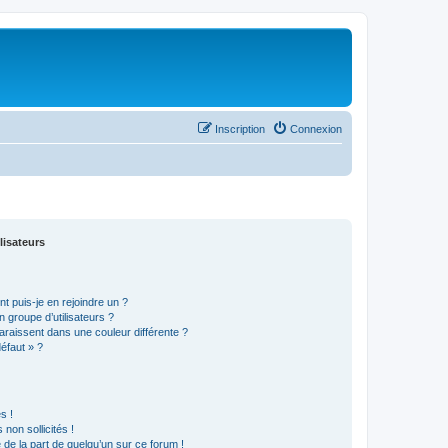
Inscription
Connexion
lisateurs
t puis-je en rejoindre un ?
 groupe d’utilisateurs ?
araissent dans une couleur différente ?
défaut » ?
s !
non sollicités !
e de la part de quelqu’un sur ce forum !