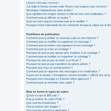
L’heure n’est pas correcte !
J’ai réglé le fuseau horaire mais l’heure n’est toujours pas correcte !
Ma langue n’apparaît pas dans la liste !
Que signifient les images situées à côté de mon nom d’utilisateur ?
Comment puis-je afficher un avatar ?
Quel est mon rang et comment puis-je le modifier ?
Pourquoi m’est-il demandé de me connecter lorsque je clique sur le lien 
Problèmes de publication
Comment puis-je publier un nouveau sujet ou une réponse ?
Comment puis-je modifier ou supprimer un message ?
Comment puis-je insérer une signature à mon message ?
Comment puis-je créer un sondage ?
Pourquoi ne puis-je pas ajouter plus d’options à un sondage ?
Comment puis-je modifier ou supprimer un sondage ?
Pourquoi ne puis-je pas accéder à un forum ?
Pourquoi ne puis-je pas transférer de pièces jointes ?
Pourquoi ai-je reçu un avertissement ?
Comment puis-je rapporter des messages à un modérateur ?
À quoi sert le bouton « Enregistrer comme brouillon » affiché lors de la 
Pourquoi mon message a-t-il besoin d’être approuvé ?
Comment puis-je remonter mes sujets ?
Mise en forme et types de sujets
Qu’est-ce que le BBCode ?
Puis-je insérer du code HTML ?
Que sont les émoticônes ?
Puis-je insérer des images ?
Que sont les annonces générales ?