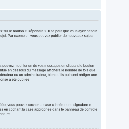
ez sur le bouton « Répondre ». Il se peut que vous ayez besoin
 sujet. Par exemple : vous pouvez publier de nouveaux sujets
s pouvez modifier un de vos messages en cliquant le bouton
e situé en dessous du message affichera le nombre de fois que
modérateur ou un administrateur, bien qu’ils puissent rédiger une
ponse a été publiée.
réée, vous pouvez cocher la case « Insérer une signature »
ages en cochant la case appropriée dans le panneau de contrôle
gnature.