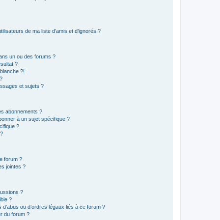
lisateurs de ma liste d’amis et d’ignorés ?
ans un ou des forums ?
sultat ?
blanche ?!
?
ssages et sujets ?
t les abonnements ?
onner à un sujet spécifique ?
ifique ?
 ?
ce forum ?
s jointes ?
cussions ?
ible ?
 d’abus ou d’ordres légaux liés à ce forum ?
r du forum ?