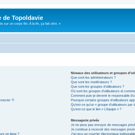
e de Topoldavie
sur un corps fini. À la fin, ça fait zéro. »
Niveaux des utilisateurs et groupes d’uti
Que sont les administrateurs ?
Que sont les modérateurs ?
Que sont les groupes d’utilisateurs ?
Où sont les groupes d’utilisateurs et commen
Comment puis-je devenir le responsable d’un
nnecter ?!
Pourquoi certains groupes d’utilisateurs app
Qu’est-ce qu’un « groupe d’utilisateurs par 
Qu’est-ce que le lien « L’équipe » ?
Messagerie privée
Je ne peux pas envoyer de messages privé
Je continue à recevoir des messages privés 
urs en ligne ?
J’ai reçu un courrier électronique indésirabl