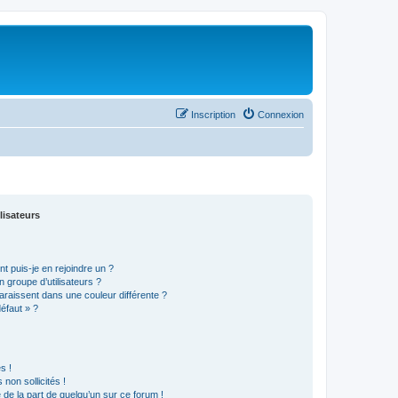
Inscription
Connexion
lisateurs
t puis-je en rejoindre un ?
 groupe d’utilisateurs ?
araissent dans une couleur différente ?
défaut » ?
s !
non sollicités !
e de la part de quelqu’un sur ce forum !