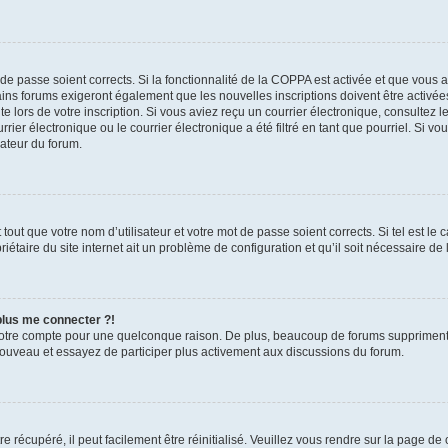
t de passe soient corrects. Si la fonctionnalité de la COPPA est activée et que vous 
ains forums exigeront également que les nouvelles inscriptions doivent être activée
te lors de votre inscription. Si vous aviez reçu un courrier électronique, consultez l
r électronique ou le courrier électronique a été filtré en tant que pourriel. Si vo
rateur du forum.
out que votre nom d’utilisateur et votre mot de passe soient corrects. Si tel est le
iétaire du site internet ait un problème de configuration et qu’il soit nécessaire de l
 plus me connecter ?!
votre compte pour une quelconque raison. De plus, beaucoup de forums suppriment pér
 nouveau et essayez de participer plus activement aux discussions du forum.
 récupéré, il peut facilement être réinitialisé. Veuillez vous rendre sur la page de