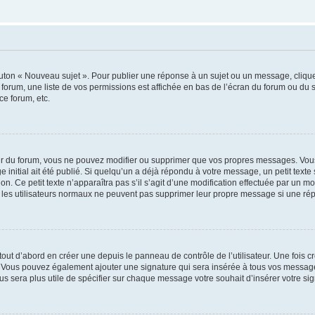
outon « Nouveau sujet ». Pour publier une réponse à un sujet ou un message, cliqu
 forum, une liste de vos permissions est affichée en bas de l’écran du forum ou du
ce forum, etc.
r du forum, vous ne pouvez modifier ou supprimer que vos propres messages. Vou
 initial ait été publié. Si quelqu’un a déjà répondu à votre message, un petit text
ion. Ce petit texte n’apparaîtra pas s’il s’agit d’une modification effectuée par un 
ue les utilisateurs normaux ne peuvent pas supprimer leur propre message si une ré
ut d’abord en créer une depuis le panneau de contrôle de l’utilisateur. Une fois c
ure. Vous pouvez également ajouter une signature qui sera insérée à tous vos mess
 vous sera plus utile de spécifier sur chaque message votre souhait d’insérer votre si