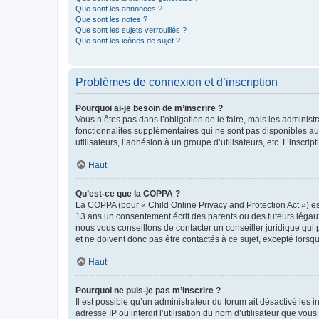
Que sont les annonces ?
Que sont les notes ?
Que sont les sujets verrouillés ?
Que sont les icônes de sujet ?
Problèmes de connexion et d’inscription
Pourquoi ai-je besoin de m’inscrire ?
Vous n’êtes pas dans l’obligation de le faire, mais les adminis
fonctionnalités supplémentaires qui ne sont pas disponibles aux 
utilisateurs, l’adhésion à un groupe d’utilisateurs, etc. L’insc
Haut
Qu’est-ce que la COPPA ?
La COPPA (pour « Child Online Privacy and Protection Act ») es
13 ans un consentement écrit des parents ou des tuteurs légaux
nous vous conseillons de contacter un conseiller juridique qui
et ne doivent donc pas être contactés à ce sujet, excepté lorsq
Haut
Pourquoi ne puis-je pas m’inscrire ?
Il est possible qu’un administrateur du forum ait désactivé les 
adresse IP ou interdit l’utilisation du nom d’utilisateur que vou