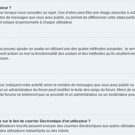
ateur ?
ur lorsque vous consultez un sujet. Une d’elles peut être une image associée à vo
mbre de messages que vous avez publié, ou permet de différencier votre statut parti
 unique et personnelle à chaque utilisateur.
ous pouvez ajouter un avatar en utilisant une des quatre méthodes suivantes : le serv
ent activer ou non la fonctionnalité des avatars et des méthodes qu’ils veuillent ren
forum.
ur, indiquent votre activité selon le nombre de messages que vous avez publié ou id
eul un administrateur du forum peut modifier le texte des rangs du forum. Merci de 
de forums ne toléreront pas ce procédé et un administrateur ou un modérateur pou
ur le lien de courrier électronique d’un utilisateur ?
s utilisateurs inscrits peuvent envoyer des courriers électroniques aux autres utili
es utilisateurs malveillants ou des robots.