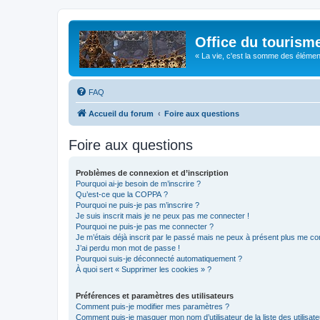
Office du tourism
« La vie, c'est la somme des éléments 
FAQ
Accueil du forum
Foire aux questions
Foire aux questions
Problèmes de connexion et d’inscription
Pourquoi ai-je besoin de m’inscrire ?
Qu’est-ce que la COPPA ?
Pourquoi ne puis-je pas m’inscrire ?
Je suis inscrit mais je ne peux pas me connecter !
Pourquoi ne puis-je pas me connecter ?
Je m’étais déjà inscrit par le passé mais ne peux à présent plus me co
J’ai perdu mon mot de passe !
Pourquoi suis-je déconnecté automatiquement ?
À quoi sert « Supprimer les cookies » ?
Préférences et paramètres des utilisateurs
Comment puis-je modifier mes paramètres ?
Comment puis-je masquer mon nom d’utilisateur de la liste des utilisate