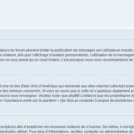
trateurs du forum peuvent limiter la publication de messages aux utilisateurs inscri
visiteurs, tels que l’affichage d’avatars personnalisés, l’utilisation de la messager
ription ne vous prend qu’un court instant, c’est pourquoi nous vous recommandons de l
t une loi des États-Unis d’Amérique qui demande aux sites internet collectant pot
 des mineurs concernés. Si vous ne savez pas si cette loi s’applique également au
 pourra vous renseigner. Veuillez noter que phpBB Limited et que les propriétaires
ue l’assistance porte sur la question « Qui dois-je contacter à propos de problèmes 
inscriptions afin d’empêcher les nouveaux visiteurs de s’inscrire. De même, il est é
s souhaitez utiliser. Pour plus d’informations, veuillez contacter un administrateur du