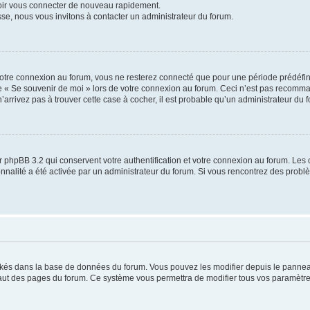
voir vous connecter de nouveau rapidement.
sse, nous vous invitons à contacter un administrateur du forum.
otre connexion au forum, vous ne resterez connecté que pour une période prédéfinie
se « Se souvenir de moi » lors de votre connexion au forum. Ceci n’est pas recomm
’arrivez pas à trouver cette case à cocher, il est probable qu’un administrateur du fo
 phpBB 3.2 qui conservent votre authentification et votre connexion au forum. Les 
tionnalité a été activée par un administrateur du forum. Si vous rencontrez des pro
ockés dans la base de données du forum. Vous pouvez les modifier depuis le panneau 
haut des pages du forum. Ce système vous permettra de modifier tous vos paramètre