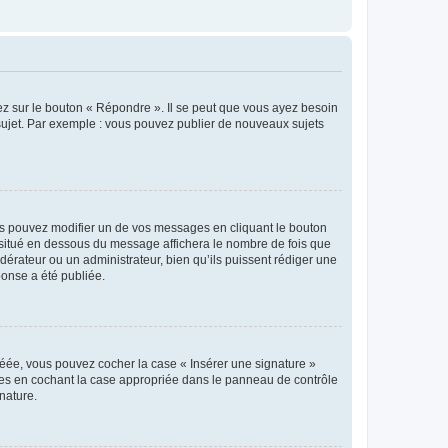
ez sur le bouton « Répondre ». Il se peut que vous ayez besoin
 sujet. Par exemple : vous pouvez publier de nouveaux sujets
s pouvez modifier un de vos messages en cliquant le bouton
e situé en dessous du message affichera le nombre de fois que
modérateur ou un administrateur, bien qu’ils puissent rédiger une
ponse a été publiée.
réée, vous pouvez cocher la case « Insérer une signature »
ages en cochant la case appropriée dans le panneau de contrôle
gnature.