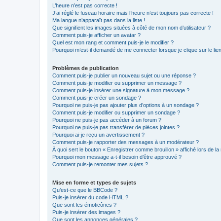
L’heure n’est pas correcte !
J’ai réglé le fuseau horaire mais l’heure n’est toujours pas correcte !
Ma langue n’apparaît pas dans la liste !
Que signifient les images situées à côté de mon nom d’utilisateur ?
Comment puis-je afficher un avatar ?
Quel est mon rang et comment puis-je le modifier ?
Pourquoi m’est-il demandé de me connecter lorsque je clique sur le lien 
Problèmes de publication
Comment puis-je publier un nouveau sujet ou une réponse ?
Comment puis-je modifier ou supprimer un message ?
Comment puis-je insérer une signature à mon message ?
Comment puis-je créer un sondage ?
Pourquoi ne puis-je pas ajouter plus d’options à un sondage ?
Comment puis-je modifier ou supprimer un sondage ?
Pourquoi ne puis-je pas accéder à un forum ?
Pourquoi ne puis-je pas transférer de pièces jointes ?
Pourquoi ai-je reçu un avertissement ?
Comment puis-je rapporter des messages à un modérateur ?
À quoi sert le bouton « Enregistrer comme brouillon » affiché lors de la 
Pourquoi mon message a-t-il besoin d’être approuvé ?
Comment puis-je remonter mes sujets ?
Mise en forme et types de sujets
Qu’est-ce que le BBCode ?
Puis-je insérer du code HTML ?
Que sont les émoticônes ?
Puis-je insérer des images ?
Que sont les annonces générales ?