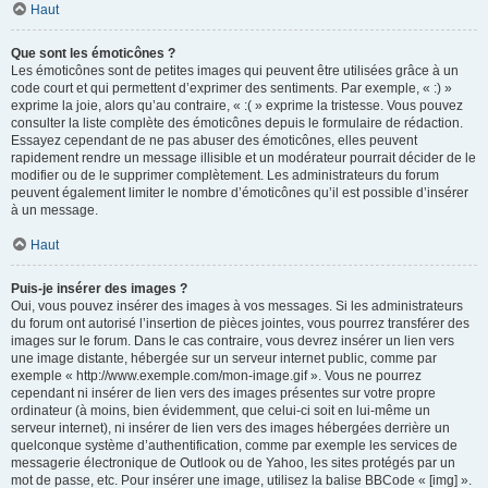
Haut
Que sont les émoticônes ?
Les émoticônes sont de petites images qui peuvent être utilisées grâce à un
code court et qui permettent d’exprimer des sentiments. Par exemple, « :) »
exprime la joie, alors qu’au contraire, « :( » exprime la tristesse. Vous pouvez
consulter la liste complète des émoticônes depuis le formulaire de rédaction.
Essayez cependant de ne pas abuser des émoticônes, elles peuvent
rapidement rendre un message illisible et un modérateur pourrait décider de le
modifier ou de le supprimer complètement. Les administrateurs du forum
peuvent également limiter le nombre d’émoticônes qu’il est possible d’insérer
à un message.
Haut
Puis-je insérer des images ?
Oui, vous pouvez insérer des images à vos messages. Si les administrateurs
du forum ont autorisé l’insertion de pièces jointes, vous pourrez transférer des
images sur le forum. Dans le cas contraire, vous devrez insérer un lien vers
une image distante, hébergée sur un serveur internet public, comme par
exemple « http://www.exemple.com/mon-image.gif ». Vous ne pourrez
cependant ni insérer de lien vers des images présentes sur votre propre
ordinateur (à moins, bien évidemment, que celui-ci soit en lui-même un
serveur internet), ni insérer de lien vers des images hébergées derrière un
quelconque système d’authentification, comme par exemple les services de
messagerie électronique de Outlook ou de Yahoo, les sites protégés par un
mot de passe, etc. Pour insérer une image, utilisez la balise BBCode « [img] ».