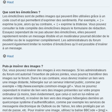
Haut
Que sont les émoticônes ?
Les émoticônes sont de petites images qui peuvent être utilisées grâce à un
code court et qui permettent d’exprimer des sentiments. Par exemple, « :) »
exprime la joie, alors qu’au contraire, « :( » exprime la tristesse. Vous pouvez
consulter la liste complète des émoticônes depuis le formulaire de rédaction.
Essayez cependant de ne pas abuser des émoticônes, elles peuvent
rapidement rendre un message illisible et un modérateur pourrait décider de le
modifier ou de le supprimer complètement. Les administrateurs du forum
peuvent également limiter le nombre d’émoticônes qu’il est possible d’insérer
à un message.
Haut
Puis-je insérer des images ?
Oui, vous pouvez insérer des images à vos messages. Si les administrateurs
du forum ont autorisé l’insertion de pièces jointes, vous pourrez transférer des
images sur le forum. Dans le cas contraire, vous devrez insérer un lien vers
une image distante, hébergée sur un serveur internet public, comme par
exemple « http://www.exemple.com/mon-image.gif ». Vous ne pourrez
cependant ni insérer de lien vers des images présentes sur votre propre
ordinateur (à moins, bien évidemment, que celui-ci soit en lui-même un
serveur internet), ni insérer de lien vers des images hébergées derrière un
quelconque système d’authentification, comme par exemple les services de
messagerie électronique de Outlook ou de Yahoo, les sites protégés par un
mot de passe, etc. Pour insérer une image, utilisez la balise BBCode « [img] ».