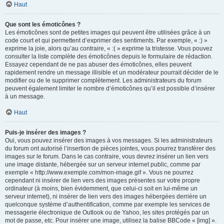
Haut
Que sont les émoticônes ?
Les émoticônes sont de petites images qui peuvent être utilisées grâce à un
code court et qui permettent d’exprimer des sentiments. Par exemple, « :) »
exprime la joie, alors qu’au contraire, « :( » exprime la tristesse. Vous pouvez
consulter la liste complète des émoticônes depuis le formulaire de rédaction.
Essayez cependant de ne pas abuser des émoticônes, elles peuvent
rapidement rendre un message illisible et un modérateur pourrait décider de le
modifier ou de le supprimer complètement. Les administrateurs du forum
peuvent également limiter le nombre d’émoticônes qu’il est possible d’insérer
à un message.
Haut
Puis-je insérer des images ?
Oui, vous pouvez insérer des images à vos messages. Si les administrateurs
du forum ont autorisé l’insertion de pièces jointes, vous pourrez transférer des
images sur le forum. Dans le cas contraire, vous devrez insérer un lien vers
une image distante, hébergée sur un serveur internet public, comme par
exemple « http://www.exemple.com/mon-image.gif ». Vous ne pourrez
cependant ni insérer de lien vers des images présentes sur votre propre
ordinateur (à moins, bien évidemment, que celui-ci soit en lui-même un
serveur internet), ni insérer de lien vers des images hébergées derrière un
quelconque système d’authentification, comme par exemple les services de
messagerie électronique de Outlook ou de Yahoo, les sites protégés par un
mot de passe, etc. Pour insérer une image, utilisez la balise BBCode « [img] ».