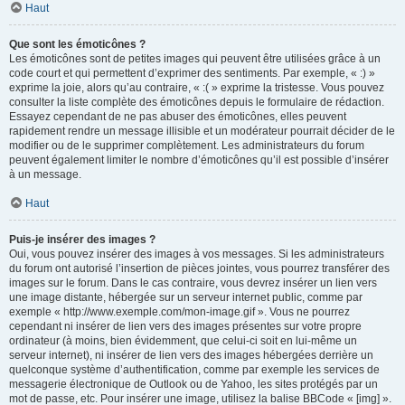
Haut
Que sont les émoticônes ?
Les émoticônes sont de petites images qui peuvent être utilisées grâce à un
code court et qui permettent d’exprimer des sentiments. Par exemple, « :) »
exprime la joie, alors qu’au contraire, « :( » exprime la tristesse. Vous pouvez
consulter la liste complète des émoticônes depuis le formulaire de rédaction.
Essayez cependant de ne pas abuser des émoticônes, elles peuvent
rapidement rendre un message illisible et un modérateur pourrait décider de le
modifier ou de le supprimer complètement. Les administrateurs du forum
peuvent également limiter le nombre d’émoticônes qu’il est possible d’insérer
à un message.
Haut
Puis-je insérer des images ?
Oui, vous pouvez insérer des images à vos messages. Si les administrateurs
du forum ont autorisé l’insertion de pièces jointes, vous pourrez transférer des
images sur le forum. Dans le cas contraire, vous devrez insérer un lien vers
une image distante, hébergée sur un serveur internet public, comme par
exemple « http://www.exemple.com/mon-image.gif ». Vous ne pourrez
cependant ni insérer de lien vers des images présentes sur votre propre
ordinateur (à moins, bien évidemment, que celui-ci soit en lui-même un
serveur internet), ni insérer de lien vers des images hébergées derrière un
quelconque système d’authentification, comme par exemple les services de
messagerie électronique de Outlook ou de Yahoo, les sites protégés par un
mot de passe, etc. Pour insérer une image, utilisez la balise BBCode « [img] ».