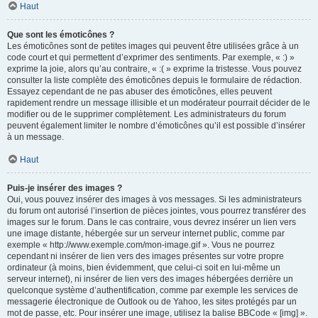
Haut
Que sont les émoticônes ?
Les émoticônes sont de petites images qui peuvent être utilisées grâce à un
code court et qui permettent d’exprimer des sentiments. Par exemple, « :) »
exprime la joie, alors qu’au contraire, « :( » exprime la tristesse. Vous pouvez
consulter la liste complète des émoticônes depuis le formulaire de rédaction.
Essayez cependant de ne pas abuser des émoticônes, elles peuvent
rapidement rendre un message illisible et un modérateur pourrait décider de le
modifier ou de le supprimer complètement. Les administrateurs du forum
peuvent également limiter le nombre d’émoticônes qu’il est possible d’insérer
à un message.
Haut
Puis-je insérer des images ?
Oui, vous pouvez insérer des images à vos messages. Si les administrateurs
du forum ont autorisé l’insertion de pièces jointes, vous pourrez transférer des
images sur le forum. Dans le cas contraire, vous devrez insérer un lien vers
une image distante, hébergée sur un serveur internet public, comme par
exemple « http://www.exemple.com/mon-image.gif ». Vous ne pourrez
cependant ni insérer de lien vers des images présentes sur votre propre
ordinateur (à moins, bien évidemment, que celui-ci soit en lui-même un
serveur internet), ni insérer de lien vers des images hébergées derrière un
quelconque système d’authentification, comme par exemple les services de
messagerie électronique de Outlook ou de Yahoo, les sites protégés par un
mot de passe, etc. Pour insérer une image, utilisez la balise BBCode « [img] ».