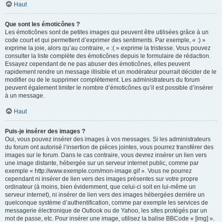
Haut
Que sont les émoticônes ?
Les émoticônes sont de petites images qui peuvent être utilisées grâce à un
code court et qui permettent d’exprimer des sentiments. Par exemple, « :) »
exprime la joie, alors qu’au contraire, « :( » exprime la tristesse. Vous pouvez
consulter la liste complète des émoticônes depuis le formulaire de rédaction.
Essayez cependant de ne pas abuser des émoticônes, elles peuvent
rapidement rendre un message illisible et un modérateur pourrait décider de le
modifier ou de le supprimer complètement. Les administrateurs du forum
peuvent également limiter le nombre d’émoticônes qu’il est possible d’insérer
à un message.
Haut
Puis-je insérer des images ?
Oui, vous pouvez insérer des images à vos messages. Si les administrateurs
du forum ont autorisé l’insertion de pièces jointes, vous pourrez transférer des
images sur le forum. Dans le cas contraire, vous devrez insérer un lien vers
une image distante, hébergée sur un serveur internet public, comme par
exemple « http://www.exemple.com/mon-image.gif ». Vous ne pourrez
cependant ni insérer de lien vers des images présentes sur votre propre
ordinateur (à moins, bien évidemment, que celui-ci soit en lui-même un
serveur internet), ni insérer de lien vers des images hébergées derrière un
quelconque système d’authentification, comme par exemple les services de
messagerie électronique de Outlook ou de Yahoo, les sites protégés par un
mot de passe, etc. Pour insérer une image, utilisez la balise BBCode « [img] ».