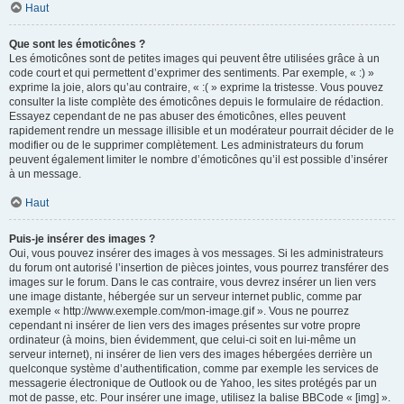
Haut
Que sont les émoticônes ?
Les émoticônes sont de petites images qui peuvent être utilisées grâce à un
code court et qui permettent d’exprimer des sentiments. Par exemple, « :) »
exprime la joie, alors qu’au contraire, « :( » exprime la tristesse. Vous pouvez
consulter la liste complète des émoticônes depuis le formulaire de rédaction.
Essayez cependant de ne pas abuser des émoticônes, elles peuvent
rapidement rendre un message illisible et un modérateur pourrait décider de le
modifier ou de le supprimer complètement. Les administrateurs du forum
peuvent également limiter le nombre d’émoticônes qu’il est possible d’insérer
à un message.
Haut
Puis-je insérer des images ?
Oui, vous pouvez insérer des images à vos messages. Si les administrateurs
du forum ont autorisé l’insertion de pièces jointes, vous pourrez transférer des
images sur le forum. Dans le cas contraire, vous devrez insérer un lien vers
une image distante, hébergée sur un serveur internet public, comme par
exemple « http://www.exemple.com/mon-image.gif ». Vous ne pourrez
cependant ni insérer de lien vers des images présentes sur votre propre
ordinateur (à moins, bien évidemment, que celui-ci soit en lui-même un
serveur internet), ni insérer de lien vers des images hébergées derrière un
quelconque système d’authentification, comme par exemple les services de
messagerie électronique de Outlook ou de Yahoo, les sites protégés par un
mot de passe, etc. Pour insérer une image, utilisez la balise BBCode « [img] ».