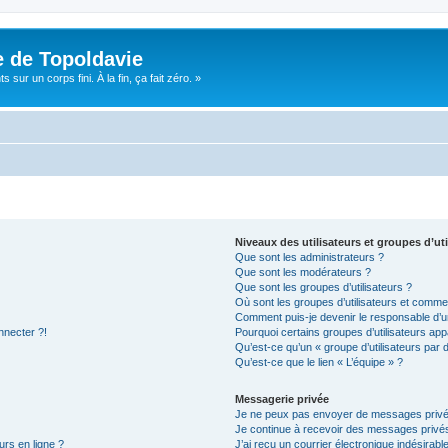
e de Topoldavie
sur un corps fini. À la fin, ça fait zéro. »
Niveaux des utilisateurs et groupes d’uti
Que sont les administrateurs ?
Que sont les modérateurs ?
Que sont les groupes d’utilisateurs ?
Où sont les groupes d’utilisateurs et commen
Comment puis-je devenir le responsable d’un
nnecter ?!
Pourquoi certains groupes d’utilisateurs app
Qu’est-ce qu’un « groupe d’utilisateurs par 
Qu’est-ce que le lien « L’équipe » ?
Messagerie privée
Je ne peux pas envoyer de messages privé
Je continue à recevoir des messages privés 
urs en ligne ?
J’ai reçu un courrier électronique indésirabl