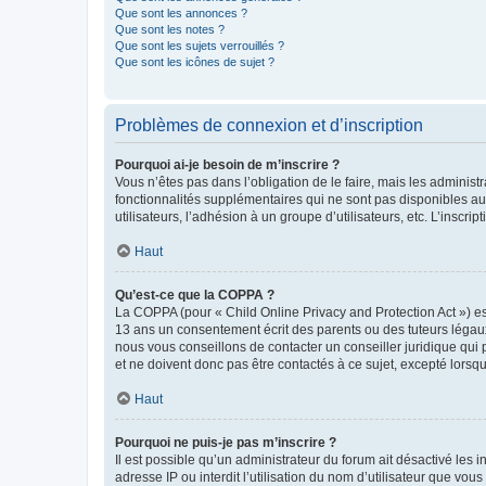
Que sont les annonces ?
Que sont les notes ?
Que sont les sujets verrouillés ?
Que sont les icônes de sujet ?
Problèmes de connexion et d’inscription
Pourquoi ai-je besoin de m’inscrire ?
Vous n’êtes pas dans l’obligation de le faire, mais les adminis
fonctionnalités supplémentaires qui ne sont pas disponibles aux 
utilisateurs, l’adhésion à un groupe d’utilisateurs, etc. L’insc
Haut
Qu’est-ce que la COPPA ?
La COPPA (pour « Child Online Privacy and Protection Act ») es
13 ans un consentement écrit des parents ou des tuteurs légaux
nous vous conseillons de contacter un conseiller juridique qui
et ne doivent donc pas être contactés à ce sujet, excepté lorsq
Haut
Pourquoi ne puis-je pas m’inscrire ?
Il est possible qu’un administrateur du forum ait désactivé les 
adresse IP ou interdit l’utilisation du nom d’utilisateur que vou