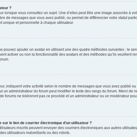
ateur ?
ur lorsque vous consultez un sujet. Une d’elles peut être une image associée à vo
mbre de messages que vous avez publié, ou permet de différencier votre statut parti
 unique et personnelle à chaque utilisateur.
ous pouvez ajouter un avatar en utilisant une des quatre méthodes suivantes : le serv
ent activer ou non la fonctionnalité des avatars et des méthodes qu’ils veuillent ren
forum.
ur, indiquent votre activité selon le nombre de messages que vous avez publié ou id
eul un administrateur du forum peut modifier le texte des rangs du forum. Merci de 
de forums ne toléreront pas ce procédé et un administrateur ou un modérateur pou
ur le lien de courrier électronique d’un utilisateur ?
s utilisateurs inscrits peuvent envoyer des courriers électroniques aux autres utili
es utilisateurs malveillants ou des robots.