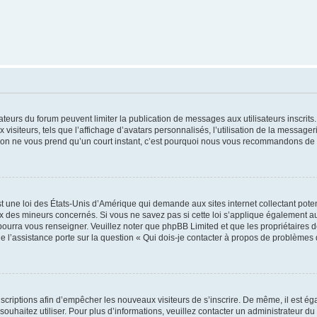
trateurs du forum peuvent limiter la publication de messages aux utilisateurs inscri
visiteurs, tels que l’affichage d’avatars personnalisés, l’utilisation de la messager
ription ne vous prend qu’un court instant, c’est pourquoi nous vous recommandons de l
t une loi des États-Unis d’Amérique qui demande aux sites internet collectant pot
 des mineurs concernés. Si vous ne savez pas si cette loi s’applique également au
 pourra vous renseigner. Veuillez noter que phpBB Limited et que les propriétaires
ue l’assistance porte sur la question « Qui dois-je contacter à propos de problèmes 
inscriptions afin d’empêcher les nouveaux visiteurs de s’inscrire. De même, il est é
s souhaitez utiliser. Pour plus d’informations, veuillez contacter un administrateur du