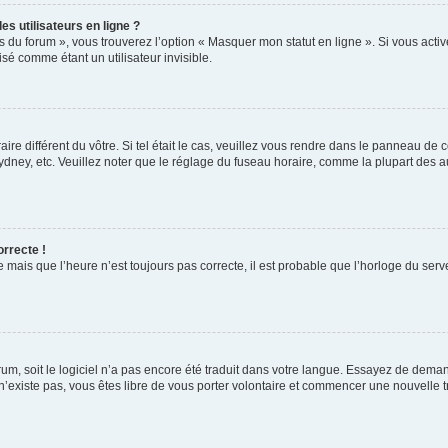
s utilisateurs en ligne ?
s du forum », vous trouverez l’option « Masquer mon statut en ligne ». Si vous activ
é comme étant un utilisateur invisible.
aire différent du vôtre. Si tel était le cas, veuillez vous rendre dans le panneau de co
ey, etc. Veuillez noter que le réglage du fuseau horaire, comme la plupart des autr
orrecte !
 mais que l’heure n’est toujours pas correcte, il est probable que l’horloge du serve
orum, soit le logiciel n’a pas encore été traduit dans votre langue. Essayez de deman
 n’existe pas, vous êtes libre de vous porter volontaire et commencer une nouvelle t