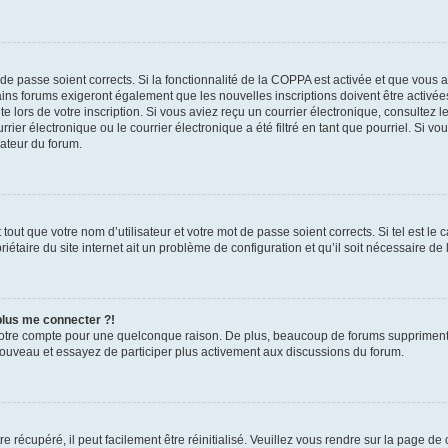
t de passe soient corrects. Si la fonctionnalité de la COPPA est activée et que vous 
ains forums exigeront également que les nouvelles inscriptions doivent être activée
te lors de votre inscription. Si vous aviez reçu un courrier électronique, consultez l
r électronique ou le courrier électronique a été filtré en tant que pourriel. Si vo
rateur du forum.
out que votre nom d’utilisateur et votre mot de passe soient corrects. Si tel est le
iétaire du site internet ait un problème de configuration et qu’il soit nécessaire de l
 plus me connecter ?!
votre compte pour une quelconque raison. De plus, beaucoup de forums suppriment pér
 nouveau et essayez de participer plus activement aux discussions du forum.
 récupéré, il peut facilement être réinitialisé. Veuillez vous rendre sur la page de