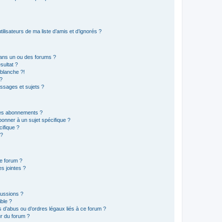
lisateurs de ma liste d’amis et d’ignorés ?
ans un ou des forums ?
sultat ?
blanche ?!
?
ssages et sujets ?
t les abonnements ?
onner à un sujet spécifique ?
ifique ?
 ?
ce forum ?
s jointes ?
cussions ?
ible ?
 d’abus ou d’ordres légaux liés à ce forum ?
r du forum ?