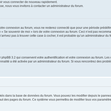
voir vous connecter de nouveau rapidement.
sse, nous vous invitons à contacter un administrateur du forum.
otre connexion au forum, vous ne resterez connecté que pour une période prédéfinie
se « Se souvenir de moi » lors de votre connexion au forum. Ceci n’est pas recomm
’arrivez pas à trouver cette case à cocher, il est probable qu’un administrateur du fo
 phpBB 3.2 qui conservent votre authentification et votre connexion au forum. Les 
tionnalité a été activée par un administrateur du forum. Si vous rencontrez des pro
ockés dans la base de données du forum. Vous pouvez les modifier depuis le panneau 
haut des pages du forum. Ce système vous permettra de modifier tous vos paramètre