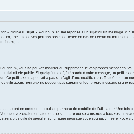
outon « Nouveau sujet ». Pour publier une réponse à un sujet ou un message, cliqu
 forum, une liste de vos permissions est affichée en bas de l’écran du forum ou du
ce forum, etc.
r du forum, vous ne pouvez modifier ou supprimer que vos propres messages. Vou
 initial ait été publié. Si quelqu’un a déjà répondu à votre message, un petit text
ion. Ce petit texte n’apparaîtra pas s’il s’agit d’une modification effectuée par un 
ue les utilisateurs normaux ne peuvent pas supprimer leur propre message si une ré
ut d’abord en créer une depuis le panneau de contrôle de l’utilisateur. Une fois c
ure. Vous pouvez également ajouter une signature qui sera insérée à tous vos mess
 vous sera plus utile de spécifier sur chaque message votre souhait d’insérer votre si