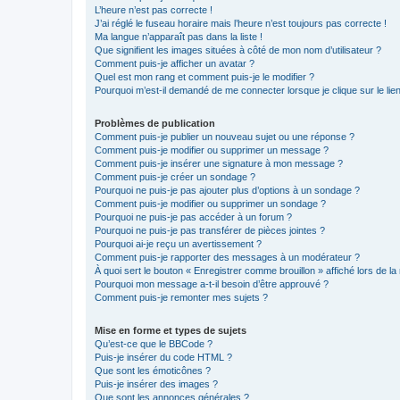
L’heure n’est pas correcte !
J’ai réglé le fuseau horaire mais l’heure n’est toujours pas correcte !
Ma langue n’apparaît pas dans la liste !
Que signifient les images situées à côté de mon nom d’utilisateur ?
Comment puis-je afficher un avatar ?
Quel est mon rang et comment puis-je le modifier ?
Pourquoi m’est-il demandé de me connecter lorsque je clique sur le lien 
Problèmes de publication
Comment puis-je publier un nouveau sujet ou une réponse ?
Comment puis-je modifier ou supprimer un message ?
Comment puis-je insérer une signature à mon message ?
Comment puis-je créer un sondage ?
Pourquoi ne puis-je pas ajouter plus d’options à un sondage ?
Comment puis-je modifier ou supprimer un sondage ?
Pourquoi ne puis-je pas accéder à un forum ?
Pourquoi ne puis-je pas transférer de pièces jointes ?
Pourquoi ai-je reçu un avertissement ?
Comment puis-je rapporter des messages à un modérateur ?
À quoi sert le bouton « Enregistrer comme brouillon » affiché lors de la 
Pourquoi mon message a-t-il besoin d’être approuvé ?
Comment puis-je remonter mes sujets ?
Mise en forme et types de sujets
Qu’est-ce que le BBCode ?
Puis-je insérer du code HTML ?
Que sont les émoticônes ?
Puis-je insérer des images ?
Que sont les annonces générales ?