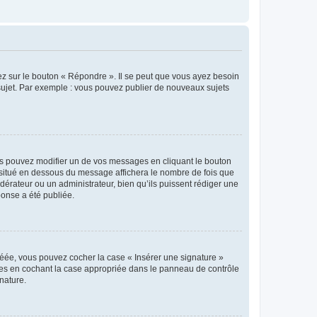
ez sur le bouton « Répondre ». Il se peut que vous ayez besoin
 sujet. Par exemple : vous pouvez publier de nouveaux sujets
s pouvez modifier un de vos messages en cliquant le bouton
e situé en dessous du message affichera le nombre de fois que
modérateur ou un administrateur, bien qu’ils puissent rédiger une
ponse a été publiée.
réée, vous pouvez cocher la case « Insérer une signature »
ages en cochant la case appropriée dans le panneau de contrôle
gnature.