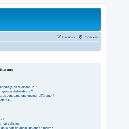
Inscription
Connexion
lisateurs
t puis-je en rejoindre un ?
 groupe d’utilisateurs ?
araissent dans une couleur différente ?
défaut » ?
s !
non sollicités !
e de la part de quelqu’un sur ce forum !