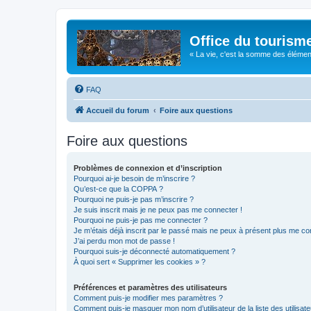
Office du tourism
« La vie, c'est la somme des éléments 
FAQ
Accueil du forum
Foire aux questions
Foire aux questions
Problèmes de connexion et d’inscription
Pourquoi ai-je besoin de m’inscrire ?
Qu’est-ce que la COPPA ?
Pourquoi ne puis-je pas m’inscrire ?
Je suis inscrit mais je ne peux pas me connecter !
Pourquoi ne puis-je pas me connecter ?
Je m’étais déjà inscrit par le passé mais ne peux à présent plus me co
J’ai perdu mon mot de passe !
Pourquoi suis-je déconnecté automatiquement ?
À quoi sert « Supprimer les cookies » ?
Préférences et paramètres des utilisateurs
Comment puis-je modifier mes paramètres ?
Comment puis-je masquer mon nom d’utilisateur de la liste des utilisate