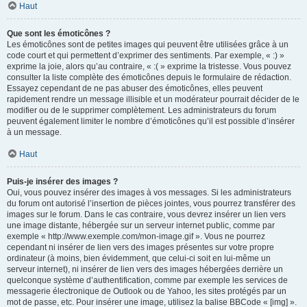
Haut
Que sont les émoticônes ?
Les émoticônes sont de petites images qui peuvent être utilisées grâce à un
code court et qui permettent d’exprimer des sentiments. Par exemple, « :) »
exprime la joie, alors qu’au contraire, « :( » exprime la tristesse. Vous pouvez
consulter la liste complète des émoticônes depuis le formulaire de rédaction.
Essayez cependant de ne pas abuser des émoticônes, elles peuvent
rapidement rendre un message illisible et un modérateur pourrait décider de le
modifier ou de le supprimer complètement. Les administrateurs du forum
peuvent également limiter le nombre d’émoticônes qu’il est possible d’insérer
à un message.
Haut
Puis-je insérer des images ?
Oui, vous pouvez insérer des images à vos messages. Si les administrateurs
du forum ont autorisé l’insertion de pièces jointes, vous pourrez transférer des
images sur le forum. Dans le cas contraire, vous devrez insérer un lien vers
une image distante, hébergée sur un serveur internet public, comme par
exemple « http://www.exemple.com/mon-image.gif ». Vous ne pourrez
cependant ni insérer de lien vers des images présentes sur votre propre
ordinateur (à moins, bien évidemment, que celui-ci soit en lui-même un
serveur internet), ni insérer de lien vers des images hébergées derrière un
quelconque système d’authentification, comme par exemple les services de
messagerie électronique de Outlook ou de Yahoo, les sites protégés par un
mot de passe, etc. Pour insérer une image, utilisez la balise BBCode « [img] ».