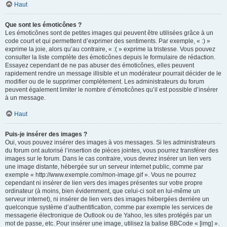
Haut
Que sont les émoticônes ?
Les émoticônes sont de petites images qui peuvent être utilisées grâce à un
code court et qui permettent d’exprimer des sentiments. Par exemple, « :) »
exprime la joie, alors qu’au contraire, « :( » exprime la tristesse. Vous pouvez
consulter la liste complète des émoticônes depuis le formulaire de rédaction.
Essayez cependant de ne pas abuser des émoticônes, elles peuvent
rapidement rendre un message illisible et un modérateur pourrait décider de le
modifier ou de le supprimer complètement. Les administrateurs du forum
peuvent également limiter le nombre d’émoticônes qu’il est possible d’insérer
à un message.
Haut
Puis-je insérer des images ?
Oui, vous pouvez insérer des images à vos messages. Si les administrateurs
du forum ont autorisé l’insertion de pièces jointes, vous pourrez transférer des
images sur le forum. Dans le cas contraire, vous devrez insérer un lien vers
une image distante, hébergée sur un serveur internet public, comme par
exemple « http://www.exemple.com/mon-image.gif ». Vous ne pourrez
cependant ni insérer de lien vers des images présentes sur votre propre
ordinateur (à moins, bien évidemment, que celui-ci soit en lui-même un
serveur internet), ni insérer de lien vers des images hébergées derrière un
quelconque système d’authentification, comme par exemple les services de
messagerie électronique de Outlook ou de Yahoo, les sites protégés par un
mot de passe, etc. Pour insérer une image, utilisez la balise BBCode « [img] ».