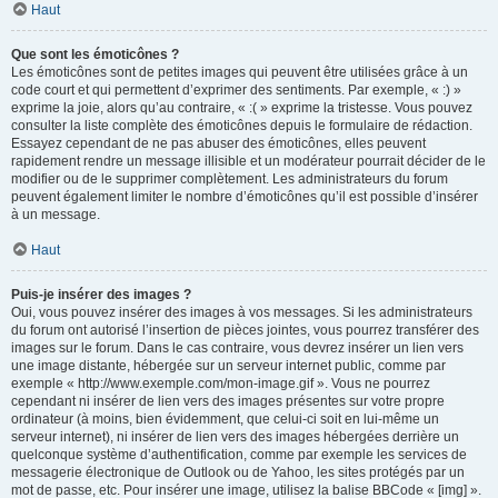
Haut
Que sont les émoticônes ?
Les émoticônes sont de petites images qui peuvent être utilisées grâce à un
code court et qui permettent d’exprimer des sentiments. Par exemple, « :) »
exprime la joie, alors qu’au contraire, « :( » exprime la tristesse. Vous pouvez
consulter la liste complète des émoticônes depuis le formulaire de rédaction.
Essayez cependant de ne pas abuser des émoticônes, elles peuvent
rapidement rendre un message illisible et un modérateur pourrait décider de le
modifier ou de le supprimer complètement. Les administrateurs du forum
peuvent également limiter le nombre d’émoticônes qu’il est possible d’insérer
à un message.
Haut
Puis-je insérer des images ?
Oui, vous pouvez insérer des images à vos messages. Si les administrateurs
du forum ont autorisé l’insertion de pièces jointes, vous pourrez transférer des
images sur le forum. Dans le cas contraire, vous devrez insérer un lien vers
une image distante, hébergée sur un serveur internet public, comme par
exemple « http://www.exemple.com/mon-image.gif ». Vous ne pourrez
cependant ni insérer de lien vers des images présentes sur votre propre
ordinateur (à moins, bien évidemment, que celui-ci soit en lui-même un
serveur internet), ni insérer de lien vers des images hébergées derrière un
quelconque système d’authentification, comme par exemple les services de
messagerie électronique de Outlook ou de Yahoo, les sites protégés par un
mot de passe, etc. Pour insérer une image, utilisez la balise BBCode « [img] ».