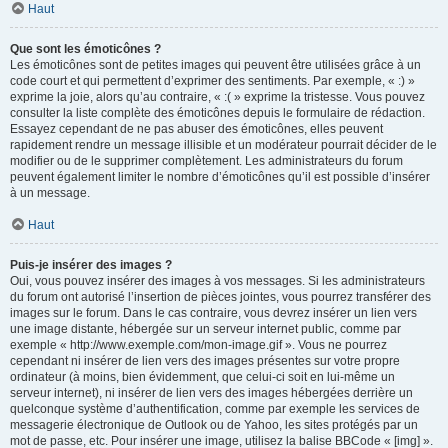
Haut
Que sont les émoticônes ?
Les émoticônes sont de petites images qui peuvent être utilisées grâce à un
code court et qui permettent d’exprimer des sentiments. Par exemple, « :) »
exprime la joie, alors qu’au contraire, « :( » exprime la tristesse. Vous pouvez
consulter la liste complète des émoticônes depuis le formulaire de rédaction.
Essayez cependant de ne pas abuser des émoticônes, elles peuvent
rapidement rendre un message illisible et un modérateur pourrait décider de le
modifier ou de le supprimer complètement. Les administrateurs du forum
peuvent également limiter le nombre d’émoticônes qu’il est possible d’insérer
à un message.
Haut
Puis-je insérer des images ?
Oui, vous pouvez insérer des images à vos messages. Si les administrateurs
du forum ont autorisé l’insertion de pièces jointes, vous pourrez transférer des
images sur le forum. Dans le cas contraire, vous devrez insérer un lien vers
une image distante, hébergée sur un serveur internet public, comme par
exemple « http://www.exemple.com/mon-image.gif ». Vous ne pourrez
cependant ni insérer de lien vers des images présentes sur votre propre
ordinateur (à moins, bien évidemment, que celui-ci soit en lui-même un
serveur internet), ni insérer de lien vers des images hébergées derrière un
quelconque système d’authentification, comme par exemple les services de
messagerie électronique de Outlook ou de Yahoo, les sites protégés par un
mot de passe, etc. Pour insérer une image, utilisez la balise BBCode « [img] ».