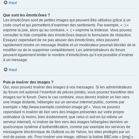
Haut
Que sont les émoticônes ?
Les émoticônes sont de petites images qui peuvent être utilisées grâce à un
code court et qui permettent d’exprimer des sentiments. Par exemple, « :) »
exprime la joie, alors qu’au contraire, « :( » exprime la tristesse. Vous pouvez
consulter la liste complète des émoticônes depuis le formulaire de rédaction.
Essayez cependant de ne pas abuser des émoticônes, elles peuvent
rapidement rendre un message illisible et un modérateur pourrait décider de le
modifier ou de le supprimer complètement. Les administrateurs du forum
peuvent également limiter le nombre d’émoticônes qu’il est possible d’insérer
à un message.
Haut
Puis-je insérer des images ?
Oui, vous pouvez insérer des images à vos messages. Si les administrateurs
du forum ont autorisé l’insertion de pièces jointes, vous pourrez transférer des
images sur le forum. Dans le cas contraire, vous devrez insérer un lien vers
une image distante, hébergée sur un serveur internet public, comme par
exemple « http://www.exemple.com/mon-image.gif ». Vous ne pourrez
cependant ni insérer de lien vers des images présentes sur votre propre
ordinateur (à moins, bien évidemment, que celui-ci soit en lui-même un
serveur internet), ni insérer de lien vers des images hébergées derrière un
quelconque système d’authentification, comme par exemple les services de
messagerie électronique de Outlook ou de Yahoo, les sites protégés par un
mot de passe, etc. Pour insérer une image, utilisez la balise BBCode « [img] ».