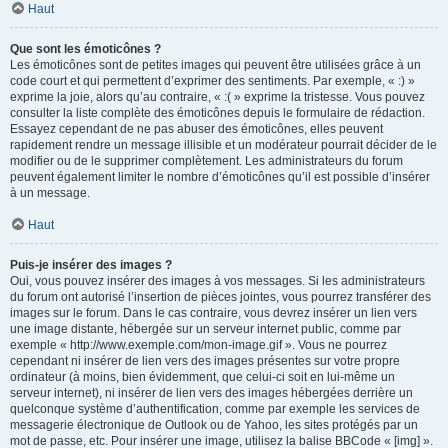
Haut
Que sont les émoticônes ?
Les émoticônes sont de petites images qui peuvent être utilisées grâce à un
code court et qui permettent d’exprimer des sentiments. Par exemple, « :) »
exprime la joie, alors qu’au contraire, « :( » exprime la tristesse. Vous pouvez
consulter la liste complète des émoticônes depuis le formulaire de rédaction.
Essayez cependant de ne pas abuser des émoticônes, elles peuvent
rapidement rendre un message illisible et un modérateur pourrait décider de le
modifier ou de le supprimer complètement. Les administrateurs du forum
peuvent également limiter le nombre d’émoticônes qu’il est possible d’insérer
à un message.
Haut
Puis-je insérer des images ?
Oui, vous pouvez insérer des images à vos messages. Si les administrateurs
du forum ont autorisé l’insertion de pièces jointes, vous pourrez transférer des
images sur le forum. Dans le cas contraire, vous devrez insérer un lien vers
une image distante, hébergée sur un serveur internet public, comme par
exemple « http://www.exemple.com/mon-image.gif ». Vous ne pourrez
cependant ni insérer de lien vers des images présentes sur votre propre
ordinateur (à moins, bien évidemment, que celui-ci soit en lui-même un
serveur internet), ni insérer de lien vers des images hébergées derrière un
quelconque système d’authentification, comme par exemple les services de
messagerie électronique de Outlook ou de Yahoo, les sites protégés par un
mot de passe, etc. Pour insérer une image, utilisez la balise BBCode « [img] ».