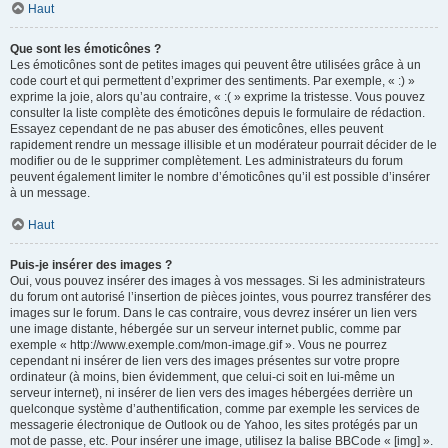
Haut
Que sont les émoticônes ?
Les émoticônes sont de petites images qui peuvent être utilisées grâce à un
code court et qui permettent d’exprimer des sentiments. Par exemple, « :) »
exprime la joie, alors qu’au contraire, « :( » exprime la tristesse. Vous pouvez
consulter la liste complète des émoticônes depuis le formulaire de rédaction.
Essayez cependant de ne pas abuser des émoticônes, elles peuvent
rapidement rendre un message illisible et un modérateur pourrait décider de le
modifier ou de le supprimer complètement. Les administrateurs du forum
peuvent également limiter le nombre d’émoticônes qu’il est possible d’insérer
à un message.
Haut
Puis-je insérer des images ?
Oui, vous pouvez insérer des images à vos messages. Si les administrateurs
du forum ont autorisé l’insertion de pièces jointes, vous pourrez transférer des
images sur le forum. Dans le cas contraire, vous devrez insérer un lien vers
une image distante, hébergée sur un serveur internet public, comme par
exemple « http://www.exemple.com/mon-image.gif ». Vous ne pourrez
cependant ni insérer de lien vers des images présentes sur votre propre
ordinateur (à moins, bien évidemment, que celui-ci soit en lui-même un
serveur internet), ni insérer de lien vers des images hébergées derrière un
quelconque système d’authentification, comme par exemple les services de
messagerie électronique de Outlook ou de Yahoo, les sites protégés par un
mot de passe, etc. Pour insérer une image, utilisez la balise BBCode « [img] ».