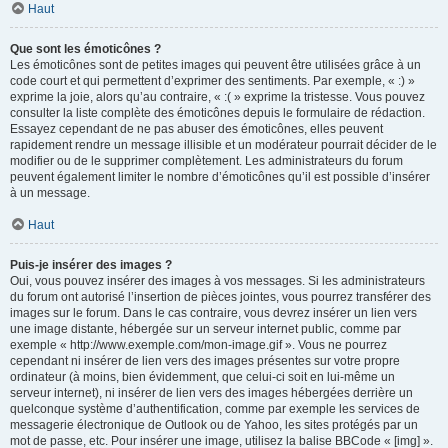
Haut
Que sont les émoticônes ?
Les émoticônes sont de petites images qui peuvent être utilisées grâce à un
code court et qui permettent d’exprimer des sentiments. Par exemple, « :) »
exprime la joie, alors qu’au contraire, « :( » exprime la tristesse. Vous pouvez
consulter la liste complète des émoticônes depuis le formulaire de rédaction.
Essayez cependant de ne pas abuser des émoticônes, elles peuvent
rapidement rendre un message illisible et un modérateur pourrait décider de le
modifier ou de le supprimer complètement. Les administrateurs du forum
peuvent également limiter le nombre d’émoticônes qu’il est possible d’insérer
à un message.
Haut
Puis-je insérer des images ?
Oui, vous pouvez insérer des images à vos messages. Si les administrateurs
du forum ont autorisé l’insertion de pièces jointes, vous pourrez transférer des
images sur le forum. Dans le cas contraire, vous devrez insérer un lien vers
une image distante, hébergée sur un serveur internet public, comme par
exemple « http://www.exemple.com/mon-image.gif ». Vous ne pourrez
cependant ni insérer de lien vers des images présentes sur votre propre
ordinateur (à moins, bien évidemment, que celui-ci soit en lui-même un
serveur internet), ni insérer de lien vers des images hébergées derrière un
quelconque système d’authentification, comme par exemple les services de
messagerie électronique de Outlook ou de Yahoo, les sites protégés par un
mot de passe, etc. Pour insérer une image, utilisez la balise BBCode « [img] ».