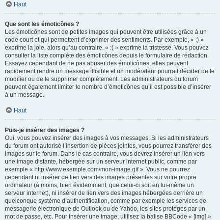
Haut
Que sont les émoticônes ?
Les émoticônes sont de petites images qui peuvent être utilisées grâce à un
code court et qui permettent d’exprimer des sentiments. Par exemple, « :) »
exprime la joie, alors qu’au contraire, « :( » exprime la tristesse. Vous pouvez
consulter la liste complète des émoticônes depuis le formulaire de rédaction.
Essayez cependant de ne pas abuser des émoticônes, elles peuvent
rapidement rendre un message illisible et un modérateur pourrait décider de le
modifier ou de le supprimer complètement. Les administrateurs du forum
peuvent également limiter le nombre d’émoticônes qu’il est possible d’insérer
à un message.
Haut
Puis-je insérer des images ?
Oui, vous pouvez insérer des images à vos messages. Si les administrateurs
du forum ont autorisé l’insertion de pièces jointes, vous pourrez transférer des
images sur le forum. Dans le cas contraire, vous devrez insérer un lien vers
une image distante, hébergée sur un serveur internet public, comme par
exemple « http://www.exemple.com/mon-image.gif ». Vous ne pourrez
cependant ni insérer de lien vers des images présentes sur votre propre
ordinateur (à moins, bien évidemment, que celui-ci soit en lui-même un
serveur internet), ni insérer de lien vers des images hébergées derrière un
quelconque système d’authentification, comme par exemple les services de
messagerie électronique de Outlook ou de Yahoo, les sites protégés par un
mot de passe, etc. Pour insérer une image, utilisez la balise BBCode « [img] ».