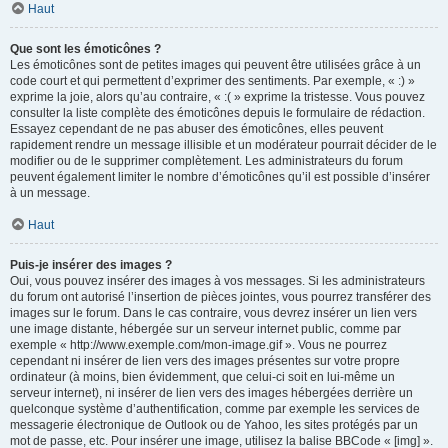
Haut
Que sont les émoticônes ?
Les émoticônes sont de petites images qui peuvent être utilisées grâce à un
code court et qui permettent d’exprimer des sentiments. Par exemple, « :) »
exprime la joie, alors qu’au contraire, « :( » exprime la tristesse. Vous pouvez
consulter la liste complète des émoticônes depuis le formulaire de rédaction.
Essayez cependant de ne pas abuser des émoticônes, elles peuvent
rapidement rendre un message illisible et un modérateur pourrait décider de le
modifier ou de le supprimer complètement. Les administrateurs du forum
peuvent également limiter le nombre d’émoticônes qu’il est possible d’insérer
à un message.
Haut
Puis-je insérer des images ?
Oui, vous pouvez insérer des images à vos messages. Si les administrateurs
du forum ont autorisé l’insertion de pièces jointes, vous pourrez transférer des
images sur le forum. Dans le cas contraire, vous devrez insérer un lien vers
une image distante, hébergée sur un serveur internet public, comme par
exemple « http://www.exemple.com/mon-image.gif ». Vous ne pourrez
cependant ni insérer de lien vers des images présentes sur votre propre
ordinateur (à moins, bien évidemment, que celui-ci soit en lui-même un
serveur internet), ni insérer de lien vers des images hébergées derrière un
quelconque système d’authentification, comme par exemple les services de
messagerie électronique de Outlook ou de Yahoo, les sites protégés par un
mot de passe, etc. Pour insérer une image, utilisez la balise BBCode « [img] ».