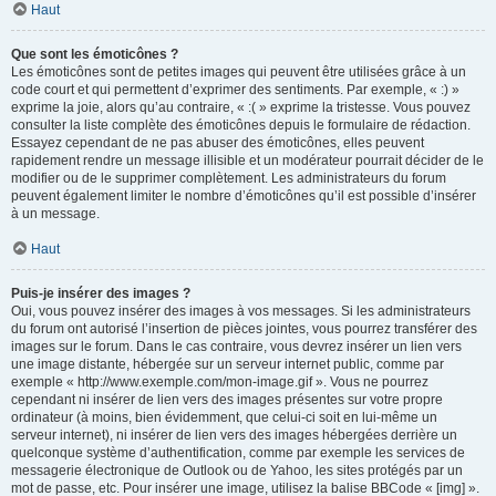
Haut
Que sont les émoticônes ?
Les émoticônes sont de petites images qui peuvent être utilisées grâce à un
code court et qui permettent d’exprimer des sentiments. Par exemple, « :) »
exprime la joie, alors qu’au contraire, « :( » exprime la tristesse. Vous pouvez
consulter la liste complète des émoticônes depuis le formulaire de rédaction.
Essayez cependant de ne pas abuser des émoticônes, elles peuvent
rapidement rendre un message illisible et un modérateur pourrait décider de le
modifier ou de le supprimer complètement. Les administrateurs du forum
peuvent également limiter le nombre d’émoticônes qu’il est possible d’insérer
à un message.
Haut
Puis-je insérer des images ?
Oui, vous pouvez insérer des images à vos messages. Si les administrateurs
du forum ont autorisé l’insertion de pièces jointes, vous pourrez transférer des
images sur le forum. Dans le cas contraire, vous devrez insérer un lien vers
une image distante, hébergée sur un serveur internet public, comme par
exemple « http://www.exemple.com/mon-image.gif ». Vous ne pourrez
cependant ni insérer de lien vers des images présentes sur votre propre
ordinateur (à moins, bien évidemment, que celui-ci soit en lui-même un
serveur internet), ni insérer de lien vers des images hébergées derrière un
quelconque système d’authentification, comme par exemple les services de
messagerie électronique de Outlook ou de Yahoo, les sites protégés par un
mot de passe, etc. Pour insérer une image, utilisez la balise BBCode « [img] ».