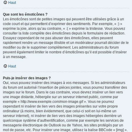
Haut
Que sont les émoticônes ?
Les émoticônes sont de petites images qui peuvent être utilisées grâce à un
code court et qui permettent d’exprimer des sentiments. Par exemple, « :) »
exprime la joie, alors qu’au contraire, « :( » exprime la tristesse. Vous pouvez
consulter la liste complète des émoticônes depuis le formulaire de rédaction.
Essayez cependant de ne pas abuser des émoticônes, elles peuvent
rapidement rendre un message illisible et un modérateur pourrait décider de le
modifier ou de le supprimer complètement. Les administrateurs du forum
peuvent également limiter le nombre d’émoticônes qu’il est possible d’insérer
à un message.
Haut
Puis-je insérer des images ?
Oui, vous pouvez insérer des images à vos messages. Si les administrateurs
du forum ont autorisé l’insertion de pièces jointes, vous pourrez transférer des
images sur le forum. Dans le cas contraire, vous devrez insérer un lien vers
une image distante, hébergée sur un serveur internet public, comme par
exemple « http://www.exemple.com/mon-image.gif ». Vous ne pourrez
cependant ni insérer de lien vers des images présentes sur votre propre
ordinateur (à moins, bien évidemment, que celui-ci soit en lui-même un
serveur internet), ni insérer de lien vers des images hébergées derrière un
quelconque système d’authentification, comme par exemple les services de
messagerie électronique de Outlook ou de Yahoo, les sites protégés par un
mot de passe, etc. Pour insérer une image, utilisez la balise BBCode « [img] ».