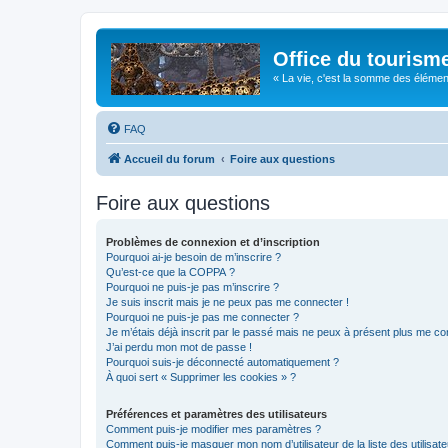
Office du tourism
« La vie, c'est la somme des éléments 
FAQ
Accueil du forum
Foire aux questions
Foire aux questions
Problèmes de connexion et d’inscription
Pourquoi ai-je besoin de m’inscrire ?
Qu’est-ce que la COPPA ?
Pourquoi ne puis-je pas m’inscrire ?
Je suis inscrit mais je ne peux pas me connecter !
Pourquoi ne puis-je pas me connecter ?
Je m’étais déjà inscrit par le passé mais ne peux à présent plus me co
J’ai perdu mon mot de passe !
Pourquoi suis-je déconnecté automatiquement ?
À quoi sert « Supprimer les cookies » ?
Préférences et paramètres des utilisateurs
Comment puis-je modifier mes paramètres ?
Comment puis-je masquer mon nom d’utilisateur de la liste des utilisate