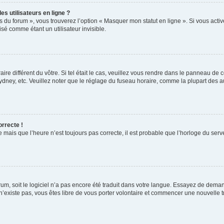
s utilisateurs en ligne ?
s du forum », vous trouverez l’option « Masquer mon statut en ligne ». Si vous activ
é comme étant un utilisateur invisible.
aire différent du vôtre. Si tel était le cas, veuillez vous rendre dans le panneau de co
ey, etc. Veuillez noter que le réglage du fuseau horaire, comme la plupart des autr
orrecte !
 mais que l’heure n’est toujours pas correcte, il est probable que l’horloge du serve
orum, soit le logiciel n’a pas encore été traduit dans votre langue. Essayez de deman
 n’existe pas, vous êtes libre de vous porter volontaire et commencer une nouvelle t