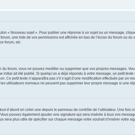
outon « Nouveau sujet ». Pour publier une réponse à un sujet ou un message, cliqu
 forum, une liste de vos permissions est affichée en bas de l’écran du forum ou du
ce forum, etc.
r du forum, vous ne pouvez modifier ou supprimer que vos propres messages. Vou
 initial ait été publié. Si quelqu’un a déjà répondu à votre message, un petit text
ion. Ce petit texte n’apparaîtra pas s’il s’agit d’une modification effectuée par un 
ue les utilisateurs normaux ne peuvent pas supprimer leur propre message si une ré
ut d’abord en créer une depuis le panneau de contrôle de l’utilisateur. Une fois c
ure. Vous pouvez également ajouter une signature qui sera insérée à tous vos mess
 vous sera plus utile de spécifier sur chaque message votre souhait d’insérer votre si