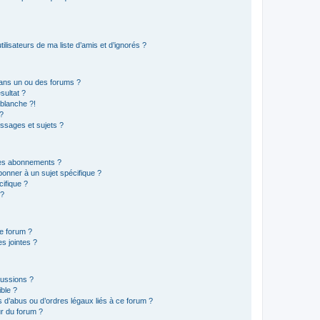
lisateurs de ma liste d’amis et d’ignorés ?
ans un ou des forums ?
sultat ?
blanche ?!
?
ssages et sujets ?
t les abonnements ?
onner à un sujet spécifique ?
ifique ?
 ?
ce forum ?
s jointes ?
cussions ?
ible ?
 d’abus ou d’ordres légaux liés à ce forum ?
r du forum ?