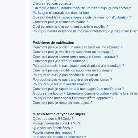
L’heure n’est pas correcte !
J’ai réglé le fuseau horaire mais l’heure n’est toujours pas correcte !
Ma langue n’apparaît pas dans la liste !
Que signifient les images situées à côté de mon nom d’utilisateur ?
Comment puis-je afficher un avatar ?
Quel est mon rang et comment puis-je le modifier ?
Pourquoi m’est-il demandé de me connecter lorsque je clique sur le lien 
Problèmes de publication
Comment puis-je publier un nouveau sujet ou une réponse ?
Comment puis-je modifier ou supprimer un message ?
Comment puis-je insérer une signature à mon message ?
Comment puis-je créer un sondage ?
Pourquoi ne puis-je pas ajouter plus d’options à un sondage ?
Comment puis-je modifier ou supprimer un sondage ?
Pourquoi ne puis-je pas accéder à un forum ?
Pourquoi ne puis-je pas transférer de pièces jointes ?
Pourquoi ai-je reçu un avertissement ?
Comment puis-je rapporter des messages à un modérateur ?
À quoi sert le bouton « Enregistrer comme brouillon » affiché lors de la 
Pourquoi mon message a-t-il besoin d’être approuvé ?
Comment puis-je remonter mes sujets ?
Mise en forme et types de sujets
Qu’est-ce que le BBCode ?
Puis-je insérer du code HTML ?
Que sont les émoticônes ?
Puis-je insérer des images ?
Que sont les annonces générales ?