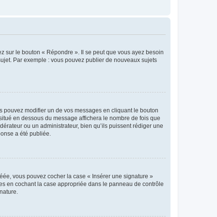
ez sur le bouton « Répondre ». Il se peut que vous ayez besoin
 sujet. Par exemple : vous pouvez publier de nouveaux sujets
s pouvez modifier un de vos messages en cliquant le bouton
e situé en dessous du message affichera le nombre de fois que
modérateur ou un administrateur, bien qu’ils puissent rédiger une
ponse a été publiée.
réée, vous pouvez cocher la case « Insérer une signature »
ages en cochant la case appropriée dans le panneau de contrôle
gnature.