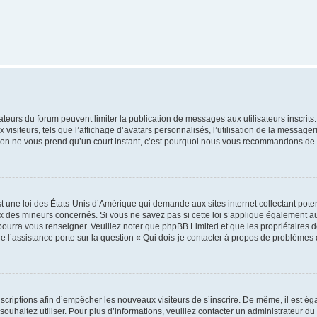
trateurs du forum peuvent limiter la publication de messages aux utilisateurs inscri
visiteurs, tels que l’affichage d’avatars personnalisés, l’utilisation de la messager
ription ne vous prend qu’un court instant, c’est pourquoi nous vous recommandons de l
t une loi des États-Unis d’Amérique qui demande aux sites internet collectant pot
 des mineurs concernés. Si vous ne savez pas si cette loi s’applique également au
 pourra vous renseigner. Veuillez noter que phpBB Limited et que les propriétaires
ue l’assistance porte sur la question « Qui dois-je contacter à propos de problèmes 
inscriptions afin d’empêcher les nouveaux visiteurs de s’inscrire. De même, il est é
s souhaitez utiliser. Pour plus d’informations, veuillez contacter un administrateur du