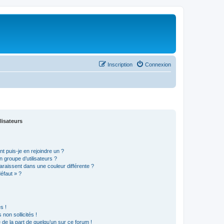
Inscription
Connexion
lisateurs
t puis-je en rejoindre un ?
 groupe d’utilisateurs ?
araissent dans une couleur différente ?
défaut » ?
s !
non sollicités !
e de la part de quelqu’un sur ce forum !