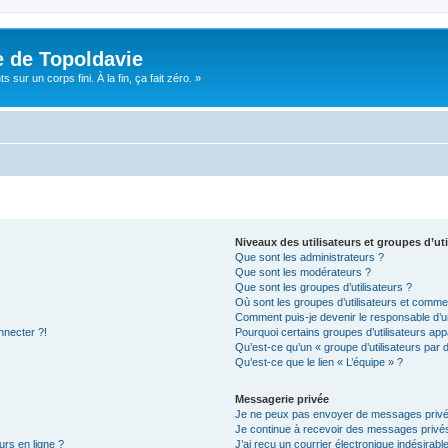
e de Topoldavie
sur un corps fini. À la fin, ça fait zéro. »
Niveaux des utilisateurs et groupes d’uti
Que sont les administrateurs ?
Que sont les modérateurs ?
Que sont les groupes d’utilisateurs ?
Où sont les groupes d’utilisateurs et commen
Comment puis-je devenir le responsable d’un
nnecter ?!
Pourquoi certains groupes d’utilisateurs app
Qu’est-ce qu’un « groupe d’utilisateurs par 
Qu’est-ce que le lien « L’équipe » ?
Messagerie privée
Je ne peux pas envoyer de messages privé
Je continue à recevoir des messages privés 
urs en ligne ?
J’ai reçu un courrier électronique indésirabl