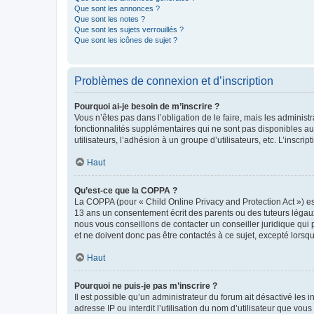
Que sont les annonces ?
Que sont les notes ?
Que sont les sujets verrouillés ?
Que sont les icônes de sujet ?
Problèmes de connexion et d’inscription
Pourquoi ai-je besoin de m’inscrire ?
Vous n’êtes pas dans l’obligation de le faire, mais les adminis
fonctionnalités supplémentaires qui ne sont pas disponibles aux 
utilisateurs, l’adhésion à un groupe d’utilisateurs, etc. L’insc
Haut
Qu’est-ce que la COPPA ?
La COPPA (pour « Child Online Privacy and Protection Act ») es
13 ans un consentement écrit des parents ou des tuteurs légaux
nous vous conseillons de contacter un conseiller juridique qui
et ne doivent donc pas être contactés à ce sujet, excepté lorsq
Haut
Pourquoi ne puis-je pas m’inscrire ?
Il est possible qu’un administrateur du forum ait désactivé les 
adresse IP ou interdit l’utilisation du nom d’utilisateur que vou