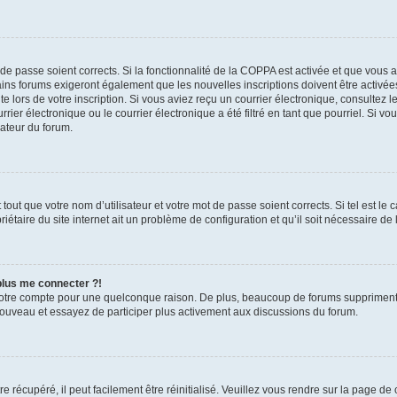
t de passe soient corrects. Si la fonctionnalité de la COPPA est activée et que vous 
ains forums exigeront également que les nouvelles inscriptions doivent être activée
te lors de votre inscription. Si vous aviez reçu un courrier électronique, consultez l
r électronique ou le courrier électronique a été filtré en tant que pourriel. Si vo
rateur du forum.
out que votre nom d’utilisateur et votre mot de passe soient corrects. Si tel est le
iétaire du site internet ait un problème de configuration et qu’il soit nécessaire de l
 plus me connecter ?!
votre compte pour une quelconque raison. De plus, beaucoup de forums suppriment pér
 nouveau et essayez de participer plus activement aux discussions du forum.
 récupéré, il peut facilement être réinitialisé. Veuillez vous rendre sur la page de