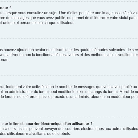
ateur ?
ur lorsque vous consultez un sujet. Une d’elles peut être une image associée à vo
mbre de messages que vous avez publié, ou permet de différencier votre statut parti
 unique et personnelle à chaque utilisateur.
ous pouvez ajouter un avatar en utilisant une des quatre méthodes suivantes : le serv
ent activer ou non la fonctionnalité des avatars et des méthodes qu’ils veuillent ren
forum.
ur, indiquent votre activité selon le nombre de messages que vous avez publié ou id
eul un administrateur du forum peut modifier le texte des rangs du forum. Merci de 
de forums ne toléreront pas ce procédé et un administrateur ou un modérateur pou
ur le lien de courrier électronique d’un utilisateur ?
s utilisateurs inscrits peuvent envoyer des courriers électroniques aux autres utili
es utilisateurs malveillants ou des robots.