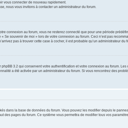
voir vous connecter de nouveau rapidement.
sse, nous vous invitons à contacter un administrateur du forum.
otre connexion au forum, vous ne resterez connecté que pour une période prédéfinie
se « Se souvenir de moi » lors de votre connexion au forum. Ceci n’est pas recomm
’arrivez pas à trouver cette case à cocher, il est probable qu’un administrateur du fo
 phpBB 3.2 qui conservent votre authentification et votre connexion au forum. Les 
tionnalité a été activée par un administrateur du forum. Si vous rencontrez des pro
ockés dans la base de données du forum. Vous pouvez les modifier depuis le panneau 
haut des pages du forum. Ce système vous permettra de modifier tous vos paramètre