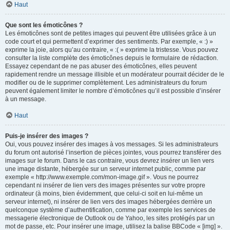
Haut
Que sont les émoticônes ?
Les émoticônes sont de petites images qui peuvent être utilisées grâce à un
code court et qui permettent d’exprimer des sentiments. Par exemple, « :) »
exprime la joie, alors qu’au contraire, « :( » exprime la tristesse. Vous pouvez
consulter la liste complète des émoticônes depuis le formulaire de rédaction.
Essayez cependant de ne pas abuser des émoticônes, elles peuvent
rapidement rendre un message illisible et un modérateur pourrait décider de le
modifier ou de le supprimer complètement. Les administrateurs du forum
peuvent également limiter le nombre d’émoticônes qu’il est possible d’insérer
à un message.
Haut
Puis-je insérer des images ?
Oui, vous pouvez insérer des images à vos messages. Si les administrateurs
du forum ont autorisé l’insertion de pièces jointes, vous pourrez transférer des
images sur le forum. Dans le cas contraire, vous devrez insérer un lien vers
une image distante, hébergée sur un serveur internet public, comme par
exemple « http://www.exemple.com/mon-image.gif ». Vous ne pourrez
cependant ni insérer de lien vers des images présentes sur votre propre
ordinateur (à moins, bien évidemment, que celui-ci soit en lui-même un
serveur internet), ni insérer de lien vers des images hébergées derrière un
quelconque système d’authentification, comme par exemple les services de
messagerie électronique de Outlook ou de Yahoo, les sites protégés par un
mot de passe, etc. Pour insérer une image, utilisez la balise BBCode « [img] ».