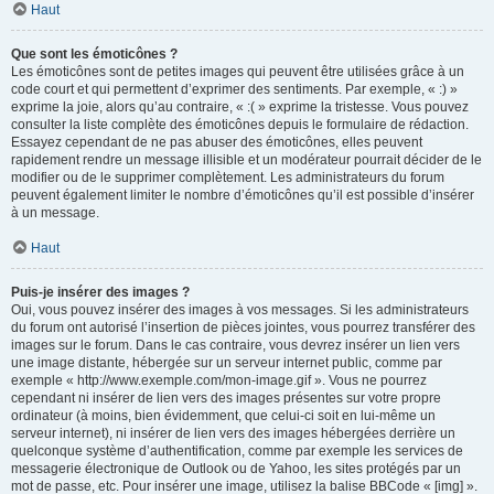
Haut
Que sont les émoticônes ?
Les émoticônes sont de petites images qui peuvent être utilisées grâce à un
code court et qui permettent d’exprimer des sentiments. Par exemple, « :) »
exprime la joie, alors qu’au contraire, « :( » exprime la tristesse. Vous pouvez
consulter la liste complète des émoticônes depuis le formulaire de rédaction.
Essayez cependant de ne pas abuser des émoticônes, elles peuvent
rapidement rendre un message illisible et un modérateur pourrait décider de le
modifier ou de le supprimer complètement. Les administrateurs du forum
peuvent également limiter le nombre d’émoticônes qu’il est possible d’insérer
à un message.
Haut
Puis-je insérer des images ?
Oui, vous pouvez insérer des images à vos messages. Si les administrateurs
du forum ont autorisé l’insertion de pièces jointes, vous pourrez transférer des
images sur le forum. Dans le cas contraire, vous devrez insérer un lien vers
une image distante, hébergée sur un serveur internet public, comme par
exemple « http://www.exemple.com/mon-image.gif ». Vous ne pourrez
cependant ni insérer de lien vers des images présentes sur votre propre
ordinateur (à moins, bien évidemment, que celui-ci soit en lui-même un
serveur internet), ni insérer de lien vers des images hébergées derrière un
quelconque système d’authentification, comme par exemple les services de
messagerie électronique de Outlook ou de Yahoo, les sites protégés par un
mot de passe, etc. Pour insérer une image, utilisez la balise BBCode « [img] ».