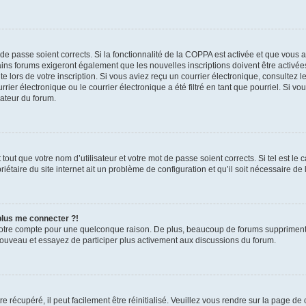
t de passe soient corrects. Si la fonctionnalité de la COPPA est activée et que vous 
ains forums exigeront également que les nouvelles inscriptions doivent être activée
te lors de votre inscription. Si vous aviez reçu un courrier électronique, consultez l
r électronique ou le courrier électronique a été filtré en tant que pourriel. Si vo
rateur du forum.
out que votre nom d’utilisateur et votre mot de passe soient corrects. Si tel est le
iétaire du site internet ait un problème de configuration et qu’il soit nécessaire de l
 plus me connecter ?!
votre compte pour une quelconque raison. De plus, beaucoup de forums suppriment pér
 nouveau et essayez de participer plus activement aux discussions du forum.
 récupéré, il peut facilement être réinitialisé. Veuillez vous rendre sur la page de