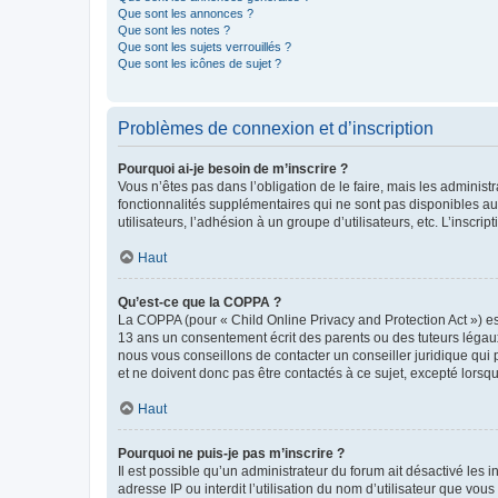
Que sont les annonces ?
Que sont les notes ?
Que sont les sujets verrouillés ?
Que sont les icônes de sujet ?
Problèmes de connexion et d’inscription
Pourquoi ai-je besoin de m’inscrire ?
Vous n’êtes pas dans l’obligation de le faire, mais les adminis
fonctionnalités supplémentaires qui ne sont pas disponibles aux 
utilisateurs, l’adhésion à un groupe d’utilisateurs, etc. L’insc
Haut
Qu’est-ce que la COPPA ?
La COPPA (pour « Child Online Privacy and Protection Act ») es
13 ans un consentement écrit des parents ou des tuteurs légaux
nous vous conseillons de contacter un conseiller juridique qui
et ne doivent donc pas être contactés à ce sujet, excepté lorsq
Haut
Pourquoi ne puis-je pas m’inscrire ?
Il est possible qu’un administrateur du forum ait désactivé les 
adresse IP ou interdit l’utilisation du nom d’utilisateur que vou