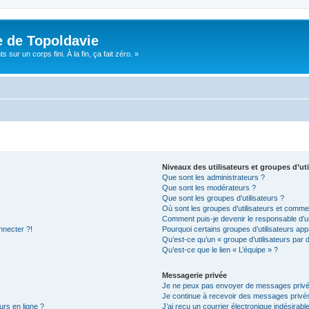
e de Topoldavie
sur un corps fini. À la fin, ça fait zéro. »
Niveaux des utilisateurs et groupes d’uti
Que sont les administrateurs ?
Que sont les modérateurs ?
Que sont les groupes d’utilisateurs ?
Où sont les groupes d’utilisateurs et commen
Comment puis-je devenir le responsable d’un
nnecter ?!
Pourquoi certains groupes d’utilisateurs app
Qu’est-ce qu’un « groupe d’utilisateurs par 
Qu’est-ce que le lien « L’équipe » ?
Messagerie privée
Je ne peux pas envoyer de messages privé
Je continue à recevoir des messages privés 
urs en ligne ?
J’ai reçu un courrier électronique indésirabl