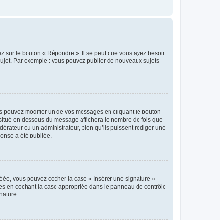
ez sur le bouton « Répondre ». Il se peut que vous ayez besoin
 sujet. Par exemple : vous pouvez publier de nouveaux sujets
s pouvez modifier un de vos messages en cliquant le bouton
e situé en dessous du message affichera le nombre de fois que
modérateur ou un administrateur, bien qu’ils puissent rédiger une
ponse a été publiée.
réée, vous pouvez cocher la case « Insérer une signature »
ages en cochant la case appropriée dans le panneau de contrôle
gnature.