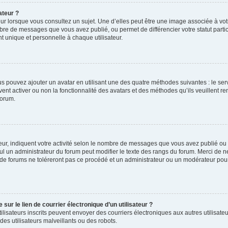
ateur ?
ur lorsque vous consultez un sujet. Une d’elles peut être une image associée à vo
mbre de messages que vous avez publié, ou permet de différencier votre statut parti
 unique et personnelle à chaque utilisateur.
ous pouvez ajouter un avatar en utilisant une des quatre méthodes suivantes : le serv
ent activer ou non la fonctionnalité des avatars et des méthodes qu’ils veuillent ren
forum.
ur, indiquent votre activité selon le nombre de messages que vous avez publié ou id
eul un administrateur du forum peut modifier le texte des rangs du forum. Merci de 
de forums ne toléreront pas ce procédé et un administrateur ou un modérateur pou
ur le lien de courrier électronique d’un utilisateur ?
s utilisateurs inscrits peuvent envoyer des courriers électroniques aux autres utili
es utilisateurs malveillants ou des robots.