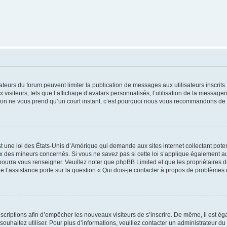
trateurs du forum peuvent limiter la publication de messages aux utilisateurs inscri
visiteurs, tels que l’affichage d’avatars personnalisés, l’utilisation de la messager
ription ne vous prend qu’un court instant, c’est pourquoi nous vous recommandons de l
t une loi des États-Unis d’Amérique qui demande aux sites internet collectant pot
 des mineurs concernés. Si vous ne savez pas si cette loi s’applique également au
 pourra vous renseigner. Veuillez noter que phpBB Limited et que les propriétaires
ue l’assistance porte sur la question « Qui dois-je contacter à propos de problèmes 
inscriptions afin d’empêcher les nouveaux visiteurs de s’inscrire. De même, il est é
s souhaitez utiliser. Pour plus d’informations, veuillez contacter un administrateur du