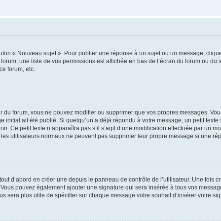
outon « Nouveau sujet ». Pour publier une réponse à un sujet ou un message, cliqu
 forum, une liste de vos permissions est affichée en bas de l’écran du forum ou du
ce forum, etc.
r du forum, vous ne pouvez modifier ou supprimer que vos propres messages. Vou
 initial ait été publié. Si quelqu’un a déjà répondu à votre message, un petit text
ion. Ce petit texte n’apparaîtra pas s’il s’agit d’une modification effectuée par un 
ue les utilisateurs normaux ne peuvent pas supprimer leur propre message si une ré
ut d’abord en créer une depuis le panneau de contrôle de l’utilisateur. Une fois c
ure. Vous pouvez également ajouter une signature qui sera insérée à tous vos mess
 vous sera plus utile de spécifier sur chaque message votre souhait d’insérer votre si