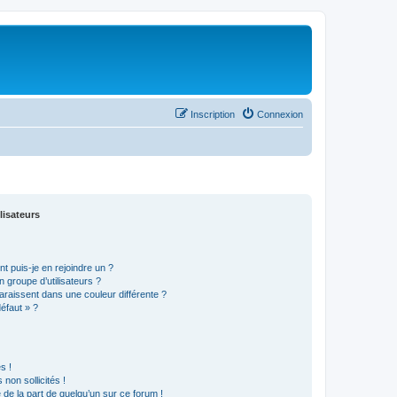
Inscription
Connexion
lisateurs
t puis-je en rejoindre un ?
 groupe d’utilisateurs ?
araissent dans une couleur différente ?
défaut » ?
s !
non sollicités !
e de la part de quelqu’un sur ce forum !