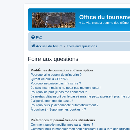
Office du tourism
« La vie, c'est la somme des éléments 
FAQ
Accueil du forum
Foire aux questions
Foire aux questions
Problèmes de connexion et d’inscription
Pourquoi ai-je besoin de m’inscrire ?
Qu’est-ce que la COPPA ?
Pourquoi ne puis-je pas m’inscrire ?
Je suis inscrit mais je ne peux pas me connecter !
Pourquoi ne puis-je pas me connecter ?
Je m’étais déjà inscrit par le passé mais ne peux à présent plus me co
J’ai perdu mon mot de passe !
Pourquoi suis-je déconnecté automatiquement ?
À quoi sert « Supprimer les cookies » ?
Préférences et paramètres des utilisateurs
Comment puis-je modifier mes paramètres ?
Comment puis-je masquer mon nom d’utilisateur de la liste des utilisate