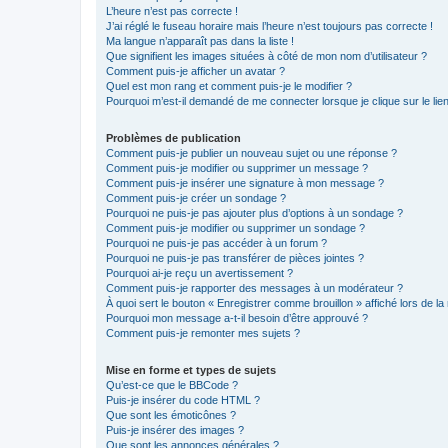
L’heure n’est pas correcte !
J’ai réglé le fuseau horaire mais l’heure n’est toujours pas correcte !
Ma langue n’apparaît pas dans la liste !
Que signifient les images situées à côté de mon nom d’utilisateur ?
Comment puis-je afficher un avatar ?
Quel est mon rang et comment puis-je le modifier ?
Pourquoi m’est-il demandé de me connecter lorsque je clique sur le lien 
Problèmes de publication
Comment puis-je publier un nouveau sujet ou une réponse ?
Comment puis-je modifier ou supprimer un message ?
Comment puis-je insérer une signature à mon message ?
Comment puis-je créer un sondage ?
Pourquoi ne puis-je pas ajouter plus d’options à un sondage ?
Comment puis-je modifier ou supprimer un sondage ?
Pourquoi ne puis-je pas accéder à un forum ?
Pourquoi ne puis-je pas transférer de pièces jointes ?
Pourquoi ai-je reçu un avertissement ?
Comment puis-je rapporter des messages à un modérateur ?
À quoi sert le bouton « Enregistrer comme brouillon » affiché lors de la 
Pourquoi mon message a-t-il besoin d’être approuvé ?
Comment puis-je remonter mes sujets ?
Mise en forme et types de sujets
Qu’est-ce que le BBCode ?
Puis-je insérer du code HTML ?
Que sont les émoticônes ?
Puis-je insérer des images ?
Que sont les annonces générales ?