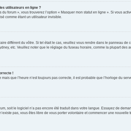
s utilisateurs en ligne ?
s du forum », vous trouverez l’option « Masquer mon statut en ligne ». Si vous activ
é comme étant un utilisateur invisible.
aire différent du vôtre. Si tel était le cas, veuillez vous rendre dans le panneau de co
ey, etc. Veuillez noter que le réglage du fuseau horaire, comme la plupart des autr
orrecte !
 mais que l’heure n’est toujours pas correcte, il est probable que l’horloge du serve
orum, soit le logiciel n’a pas encore été traduit dans votre langue. Essayez de deman
 n’existe pas, vous êtes libre de vous porter volontaire et commencer une nouvelle t