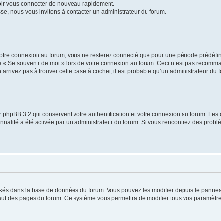
voir vous connecter de nouveau rapidement.
sse, nous vous invitons à contacter un administrateur du forum.
otre connexion au forum, vous ne resterez connecté que pour une période prédéfinie
se « Se souvenir de moi » lors de votre connexion au forum. Ceci n’est pas recomm
’arrivez pas à trouver cette case à cocher, il est probable qu’un administrateur du fo
 phpBB 3.2 qui conservent votre authentification et votre connexion au forum. Les 
tionnalité a été activée par un administrateur du forum. Si vous rencontrez des pro
ockés dans la base de données du forum. Vous pouvez les modifier depuis le panneau 
haut des pages du forum. Ce système vous permettra de modifier tous vos paramètre