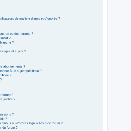
lisateurs de ma liste d’amis et d’ignorés ?
ans un ou des forums ?
sultat ?
blanche ?!
?
ssages et sujets ?
t les abonnements ?
onner à un sujet spécifique ?
ifique ?
 ?
ce forum ?
s jointes ?
cussions ?
ible ?
 d’abus ou d’ordres légaux liés à ce forum ?
r du forum ?