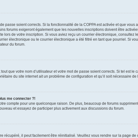
t de passe soient corrects. Si la fonctionnalité de la COPPA est activée et que vous 
ains forums exigeront également que les nouvelles inscriptions doivent être activée
te lors de votre inscription. Si vous aviez reçu un courrier électronique, consultez l
r électronique ou le courrier électronique a été filtré en tant que pourriel. Si vo
rateur du forum.
out que votre nom d’utilisateur et votre mot de passe soient corrects. Si tel est le
iétaire du site internet ait un problème de configuration et qu’il soit nécessaire de l
 plus me connecter ?!
votre compte pour une quelconque raison. De plus, beaucoup de forums suppriment pér
 nouveau et essayez de participer plus activement aux discussions du forum.
 récupéré, il peut facilement être réinitialisé. Veuillez vous rendre sur la page de