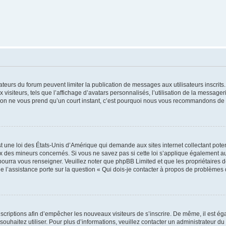
trateurs du forum peuvent limiter la publication de messages aux utilisateurs inscri
visiteurs, tels que l’affichage d’avatars personnalisés, l’utilisation de la messager
ription ne vous prend qu’un court instant, c’est pourquoi nous vous recommandons de l
t une loi des États-Unis d’Amérique qui demande aux sites internet collectant pot
 des mineurs concernés. Si vous ne savez pas si cette loi s’applique également au
 pourra vous renseigner. Veuillez noter que phpBB Limited et que les propriétaires
ue l’assistance porte sur la question « Qui dois-je contacter à propos de problèmes 
inscriptions afin d’empêcher les nouveaux visiteurs de s’inscrire. De même, il est é
s souhaitez utiliser. Pour plus d’informations, veuillez contacter un administrateur du