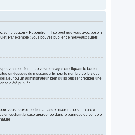
ez sur le bouton « Répondre ». Il se peut que vous ayez besoin
 sujet. Par exemple : vous pouvez publier de nouveaux sujets
s pouvez modifier un de vos messages en cliquant le bouton
e situé en dessous du message affichera le nombre de fois que
modérateur ou un administrateur, bien qu’ils puissent rédiger une
ponse a été publiée.
réée, vous pouvez cocher la case « Insérer une signature »
ages en cochant la case appropriée dans le panneau de contrôle
gnature.