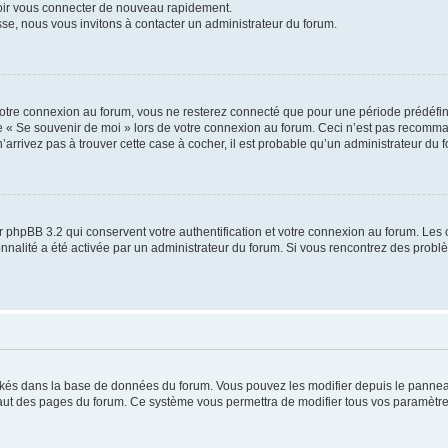
voir vous connecter de nouveau rapidement.
sse, nous vous invitons à contacter un administrateur du forum.
otre connexion au forum, vous ne resterez connecté que pour une période prédéfinie
se « Se souvenir de moi » lors de votre connexion au forum. Ceci n’est pas recomm
’arrivez pas à trouver cette case à cocher, il est probable qu’un administrateur du fo
 phpBB 3.2 qui conservent votre authentification et votre connexion au forum. Les 
tionnalité a été activée par un administrateur du forum. Si vous rencontrez des pro
ockés dans la base de données du forum. Vous pouvez les modifier depuis le panneau 
haut des pages du forum. Ce système vous permettra de modifier tous vos paramètre