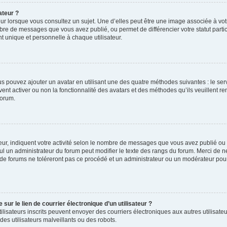
ateur ?
ur lorsque vous consultez un sujet. Une d’elles peut être une image associée à vo
mbre de messages que vous avez publié, ou permet de différencier votre statut parti
 unique et personnelle à chaque utilisateur.
ous pouvez ajouter un avatar en utilisant une des quatre méthodes suivantes : le serv
ent activer ou non la fonctionnalité des avatars et des méthodes qu’ils veuillent ren
forum.
ur, indiquent votre activité selon le nombre de messages que vous avez publié ou id
eul un administrateur du forum peut modifier le texte des rangs du forum. Merci de 
de forums ne toléreront pas ce procédé et un administrateur ou un modérateur pou
ur le lien de courrier électronique d’un utilisateur ?
s utilisateurs inscrits peuvent envoyer des courriers électroniques aux autres utili
es utilisateurs malveillants ou des robots.