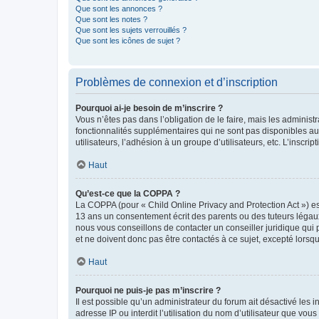
Que sont les annonces ?
Que sont les notes ?
Que sont les sujets verrouillés ?
Que sont les icônes de sujet ?
Problèmes de connexion et d’inscription
Pourquoi ai-je besoin de m’inscrire ?
Vous n’êtes pas dans l’obligation de le faire, mais les adminis
fonctionnalités supplémentaires qui ne sont pas disponibles aux 
utilisateurs, l’adhésion à un groupe d’utilisateurs, etc. L’insc
Haut
Qu’est-ce que la COPPA ?
La COPPA (pour « Child Online Privacy and Protection Act ») es
13 ans un consentement écrit des parents ou des tuteurs légaux
nous vous conseillons de contacter un conseiller juridique qui
et ne doivent donc pas être contactés à ce sujet, excepté lorsq
Haut
Pourquoi ne puis-je pas m’inscrire ?
Il est possible qu’un administrateur du forum ait désactivé les 
adresse IP ou interdit l’utilisation du nom d’utilisateur que vou