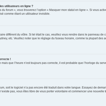
s utilisateurs en ligne ?
s du forum », vous trouverez l’option « Masquer mon statut en ligne ». Si vous activ
é comme étant un utilisateur invisible.
aire différent du vôtre. Si tel était le cas, veuillez vous rendre dans le panneau de co
ey, etc. Veuillez noter que le réglage du fuseau horaire, comme la plupart des autr
orrecte !
 mais que l’heure n’est toujours pas correcte, il est probable que l’horloge du serve
orum, soit le logiciel n’a pas encore été traduit dans votre langue. Essayez de deman
 n’existe pas, vous êtes libre de vous porter volontaire et commencer une nouvelle t