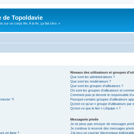
e de Topoldavie
sur un corps fini. À la fin, ça fait zéro. »
Niveaux des utilisateurs et groupes d’uti
Que sont les administrateurs ?
Que sont les modérateurs ?
Que sont les groupes d’utilisateurs ?
Où sont les groupes d’utilisateurs et commen
Comment puis-je devenir le responsable d’un
nnecter ?!
Pourquoi certains groupes d’utilisateurs app
Qu’est-ce qu’un « groupe d’utilisateurs par 
Qu’est-ce que le lien « L’équipe » ?
Messagerie privée
Je ne peux pas envoyer de messages privé
Je continue à recevoir des messages privés 
urs en ligne ?
J’ai reçu un courrier électronique indésirabl