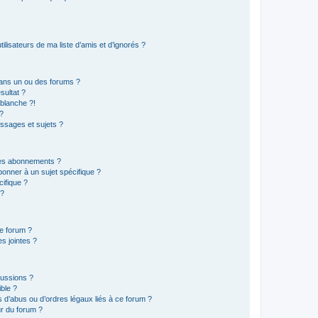
lisateurs de ma liste d’amis et d’ignorés ?
ans un ou des forums ?
sultat ?
blanche ?!
?
ssages et sujets ?
t les abonnements ?
onner à un sujet spécifique ?
ifique ?
 ?
ce forum ?
s jointes ?
cussions ?
ible ?
 d’abus ou d’ordres légaux liés à ce forum ?
r du forum ?