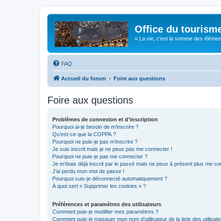
Office du tourism
« La vie, c'est la somme des éléments 
FAQ
Accueil du forum
Foire aux questions
Foire aux questions
Problèmes de connexion et d’inscription
Pourquoi ai-je besoin de m’inscrire ?
Qu’est-ce que la COPPA ?
Pourquoi ne puis-je pas m’inscrire ?
Je suis inscrit mais je ne peux pas me connecter !
Pourquoi ne puis-je pas me connecter ?
Je m’étais déjà inscrit par le passé mais ne peux à présent plus me co
J’ai perdu mon mot de passe !
Pourquoi suis-je déconnecté automatiquement ?
À quoi sert « Supprimer les cookies » ?
Préférences et paramètres des utilisateurs
Comment puis-je modifier mes paramètres ?
Comment puis-je masquer mon nom d’utilisateur de la liste des utilisate