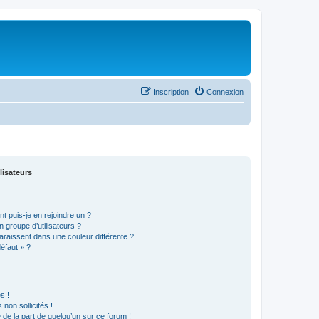
Inscription
Connexion
lisateurs
t puis-je en rejoindre un ?
 groupe d’utilisateurs ?
araissent dans une couleur différente ?
défaut » ?
s !
non sollicités !
e de la part de quelqu’un sur ce forum !