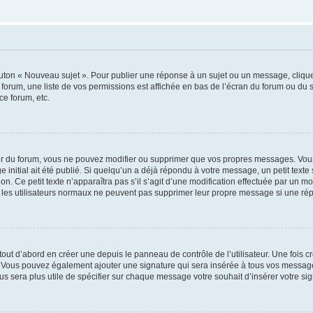
outon « Nouveau sujet ». Pour publier une réponse à un sujet ou un message, cliqu
 forum, une liste de vos permissions est affichée en bas de l’écran du forum ou du
ce forum, etc.
r du forum, vous ne pouvez modifier ou supprimer que vos propres messages. Vou
 initial ait été publié. Si quelqu’un a déjà répondu à votre message, un petit text
ion. Ce petit texte n’apparaîtra pas s’il s’agit d’une modification effectuée par un 
ue les utilisateurs normaux ne peuvent pas supprimer leur propre message si une ré
ut d’abord en créer une depuis le panneau de contrôle de l’utilisateur. Une fois c
ure. Vous pouvez également ajouter une signature qui sera insérée à tous vos mess
 vous sera plus utile de spécifier sur chaque message votre souhait d’insérer votre si