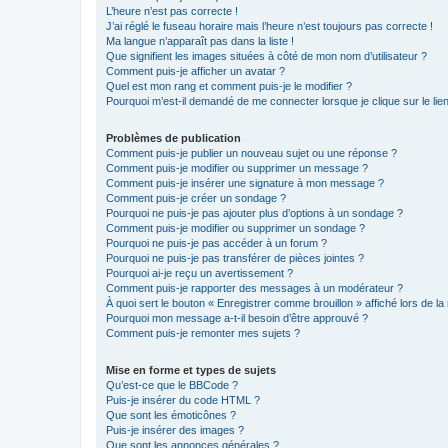
L’heure n’est pas correcte !
J’ai réglé le fuseau horaire mais l’heure n’est toujours pas correcte !
Ma langue n’apparaît pas dans la liste !
Que signifient les images situées à côté de mon nom d’utilisateur ?
Comment puis-je afficher un avatar ?
Quel est mon rang et comment puis-je le modifier ?
Pourquoi m’est-il demandé de me connecter lorsque je clique sur le lien 
Problèmes de publication
Comment puis-je publier un nouveau sujet ou une réponse ?
Comment puis-je modifier ou supprimer un message ?
Comment puis-je insérer une signature à mon message ?
Comment puis-je créer un sondage ?
Pourquoi ne puis-je pas ajouter plus d’options à un sondage ?
Comment puis-je modifier ou supprimer un sondage ?
Pourquoi ne puis-je pas accéder à un forum ?
Pourquoi ne puis-je pas transférer de pièces jointes ?
Pourquoi ai-je reçu un avertissement ?
Comment puis-je rapporter des messages à un modérateur ?
À quoi sert le bouton « Enregistrer comme brouillon » affiché lors de la 
Pourquoi mon message a-t-il besoin d’être approuvé ?
Comment puis-je remonter mes sujets ?
Mise en forme et types de sujets
Qu’est-ce que le BBCode ?
Puis-je insérer du code HTML ?
Que sont les émoticônes ?
Puis-je insérer des images ?
Que sont les annonces générales ?