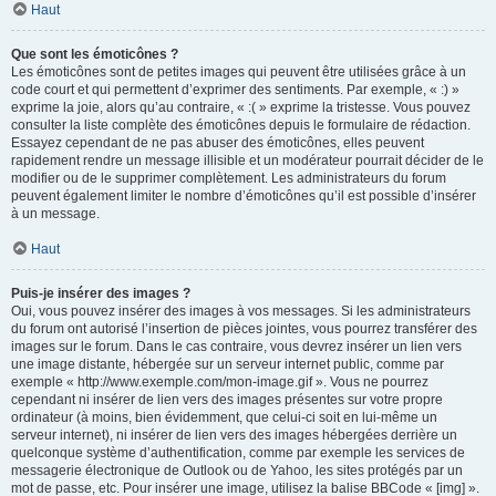
Haut
Que sont les émoticônes ?
Les émoticônes sont de petites images qui peuvent être utilisées grâce à un
code court et qui permettent d’exprimer des sentiments. Par exemple, « :) »
exprime la joie, alors qu’au contraire, « :( » exprime la tristesse. Vous pouvez
consulter la liste complète des émoticônes depuis le formulaire de rédaction.
Essayez cependant de ne pas abuser des émoticônes, elles peuvent
rapidement rendre un message illisible et un modérateur pourrait décider de le
modifier ou de le supprimer complètement. Les administrateurs du forum
peuvent également limiter le nombre d’émoticônes qu’il est possible d’insérer
à un message.
Haut
Puis-je insérer des images ?
Oui, vous pouvez insérer des images à vos messages. Si les administrateurs
du forum ont autorisé l’insertion de pièces jointes, vous pourrez transférer des
images sur le forum. Dans le cas contraire, vous devrez insérer un lien vers
une image distante, hébergée sur un serveur internet public, comme par
exemple « http://www.exemple.com/mon-image.gif ». Vous ne pourrez
cependant ni insérer de lien vers des images présentes sur votre propre
ordinateur (à moins, bien évidemment, que celui-ci soit en lui-même un
serveur internet), ni insérer de lien vers des images hébergées derrière un
quelconque système d’authentification, comme par exemple les services de
messagerie électronique de Outlook ou de Yahoo, les sites protégés par un
mot de passe, etc. Pour insérer une image, utilisez la balise BBCode « [img] ».