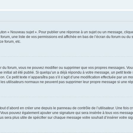
outon « Nouveau sujet ». Pour publier une réponse à un sujet ou un message, cliqu
 forum, une liste de vos permissions est affichée en bas de l’écran du forum ou du
ce forum, etc.
r du forum, vous ne pouvez modifier ou supprimer que vos propres messages. Vou
 initial ait été publié. Si quelqu’un a déjà répondu à votre message, un petit text
ion. Ce petit texte n’apparaîtra pas s’il s’agit d’une modification effectuée par un 
ue les utilisateurs normaux ne peuvent pas supprimer leur propre message si une ré
ut d’abord en créer une depuis le panneau de contrôle de l’utilisateur. Une fois c
ure. Vous pouvez également ajouter une signature qui sera insérée à tous vos mess
 vous sera plus utile de spécifier sur chaque message votre souhait d’insérer votre si