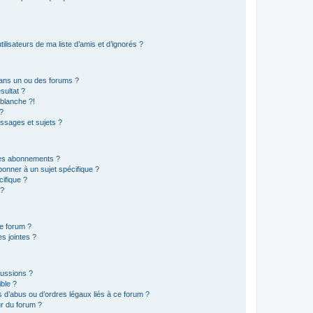
lisateurs de ma liste d’amis et d’ignorés ?
ans un ou des forums ?
sultat ?
blanche ?!
?
ssages et sujets ?
t les abonnements ?
onner à un sujet spécifique ?
ifique ?
 ?
ce forum ?
s jointes ?
cussions ?
ible ?
 d’abus ou d’ordres légaux liés à ce forum ?
r du forum ?