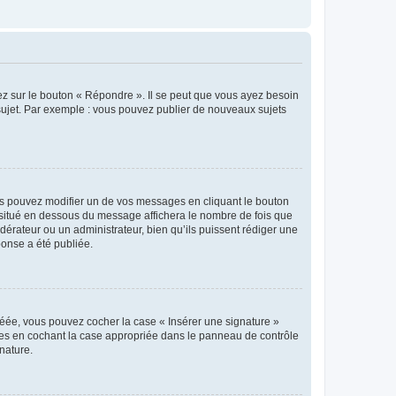
ez sur le bouton « Répondre ». Il se peut que vous ayez besoin
 sujet. Par exemple : vous pouvez publier de nouveaux sujets
s pouvez modifier un de vos messages en cliquant le bouton
e situé en dessous du message affichera le nombre de fois que
modérateur ou un administrateur, bien qu’ils puissent rédiger une
ponse a été publiée.
réée, vous pouvez cocher la case « Insérer une signature »
ages en cochant la case appropriée dans le panneau de contrôle
gnature.