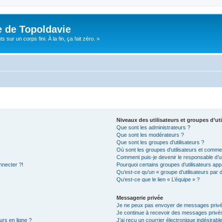
e de Topoldavie
sur un corps fini. À la fin, ça fait zéro. »
Niveaux des utilisateurs et groupes d’uti
Que sont les administrateurs ?
Que sont les modérateurs ?
Que sont les groupes d’utilisateurs ?
Où sont les groupes d’utilisateurs et commen
Comment puis-je devenir le responsable d’un
nnecter ?!
Pourquoi certains groupes d’utilisateurs app
Qu’est-ce qu’un « groupe d’utilisateurs par 
Qu’est-ce que le lien « L’équipe » ?
Messagerie privée
Je ne peux pas envoyer de messages privé
Je continue à recevoir des messages privés 
urs en ligne ?
J’ai reçu un courrier électronique indésirabl