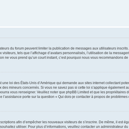
trateurs du forum peuvent limiter la publication de messages aux utilisateurs inscri
visiteurs, tels que l’affichage d’avatars personnalisés, l’utilisation de la messager
ription ne vous prend qu’un court instant, c’est pourquoi nous vous recommandons de l
t une loi des États-Unis d’Amérique qui demande aux sites internet collectant pot
 des mineurs concernés. Si vous ne savez pas si cette loi s’applique également au
 pourra vous renseigner. Veuillez noter que phpBB Limited et que les propriétaires
ue l’assistance porte sur la question « Qui dois-je contacter à propos de problèmes 
inscriptions afin d’empêcher les nouveaux visiteurs de s’inscrire. De même, il est é
s souhaitez utiliser. Pour plus d’informations, veuillez contacter un administrateur du