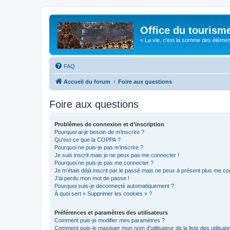
Office du tourism
« La vie, c'est la somme des éléments 
FAQ
Accueil du forum
Foire aux questions
Foire aux questions
Problèmes de connexion et d’inscription
Pourquoi ai-je besoin de m’inscrire ?
Qu’est-ce que la COPPA ?
Pourquoi ne puis-je pas m’inscrire ?
Je suis inscrit mais je ne peux pas me connecter !
Pourquoi ne puis-je pas me connecter ?
Je m’étais déjà inscrit par le passé mais ne peux à présent plus me co
J’ai perdu mon mot de passe !
Pourquoi suis-je déconnecté automatiquement ?
À quoi sert « Supprimer les cookies » ?
Préférences et paramètres des utilisateurs
Comment puis-je modifier mes paramètres ?
Comment puis-je masquer mon nom d’utilisateur de la liste des utilisate