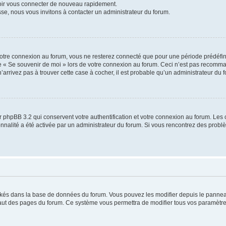
voir vous connecter de nouveau rapidement.
sse, nous vous invitons à contacter un administrateur du forum.
otre connexion au forum, vous ne resterez connecté que pour une période prédéfinie
se « Se souvenir de moi » lors de votre connexion au forum. Ceci n’est pas recomm
’arrivez pas à trouver cette case à cocher, il est probable qu’un administrateur du fo
 phpBB 3.2 qui conservent votre authentification et votre connexion au forum. Les 
tionnalité a été activée par un administrateur du forum. Si vous rencontrez des pro
ockés dans la base de données du forum. Vous pouvez les modifier depuis le panneau 
haut des pages du forum. Ce système vous permettra de modifier tous vos paramètre