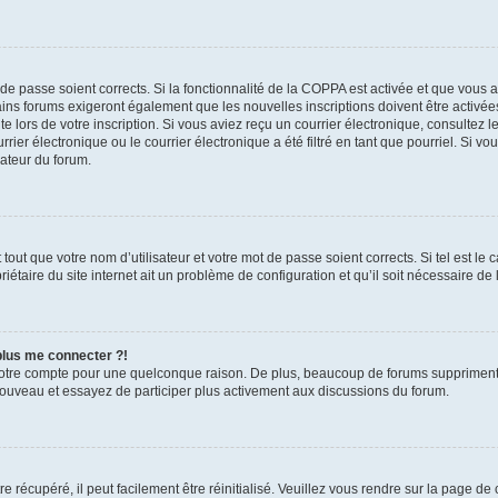
t de passe soient corrects. Si la fonctionnalité de la COPPA est activée et que vous 
ains forums exigeront également que les nouvelles inscriptions doivent être activée
te lors de votre inscription. Si vous aviez reçu un courrier électronique, consultez l
r électronique ou le courrier électronique a été filtré en tant que pourriel. Si vo
rateur du forum.
out que votre nom d’utilisateur et votre mot de passe soient corrects. Si tel est le
iétaire du site internet ait un problème de configuration et qu’il soit nécessaire de l
 plus me connecter ?!
votre compte pour une quelconque raison. De plus, beaucoup de forums suppriment pér
 nouveau et essayez de participer plus activement aux discussions du forum.
 récupéré, il peut facilement être réinitialisé. Veuillez vous rendre sur la page de