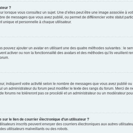
ateur ?
ur lorsque vous consultez un sujet. Une d’elles peut être une image associée à vo
mbre de messages que vous avez publié, ou permet de différencier votre statut parti
 unique et personnelle à chaque utilisateur.
ous pouvez ajouter un avatar en utilisant une des quatre méthodes suivantes : le serv
ent activer ou non la fonctionnalité des avatars et des méthodes qu’ils veuillent ren
forum.
ur, indiquent votre activité selon le nombre de messages que vous avez publié ou id
eul un administrateur du forum peut modifier le texte des rangs du forum. Merci de 
de forums ne toléreront pas ce procédé et un administrateur ou un modérateur pou
ur le lien de courrier électronique d’un utilisateur ?
s utilisateurs inscrits peuvent envoyer des courriers électroniques aux autres utili
es utilisateurs malveillants ou des robots.