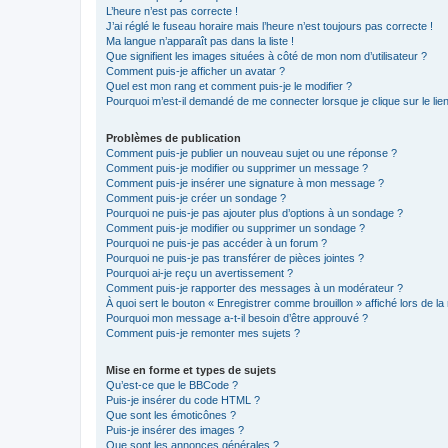
L’heure n’est pas correcte !
J’ai réglé le fuseau horaire mais l’heure n’est toujours pas correcte !
Ma langue n’apparaît pas dans la liste !
Que signifient les images situées à côté de mon nom d’utilisateur ?
Comment puis-je afficher un avatar ?
Quel est mon rang et comment puis-je le modifier ?
Pourquoi m’est-il demandé de me connecter lorsque je clique sur le lien 
Problèmes de publication
Comment puis-je publier un nouveau sujet ou une réponse ?
Comment puis-je modifier ou supprimer un message ?
Comment puis-je insérer une signature à mon message ?
Comment puis-je créer un sondage ?
Pourquoi ne puis-je pas ajouter plus d’options à un sondage ?
Comment puis-je modifier ou supprimer un sondage ?
Pourquoi ne puis-je pas accéder à un forum ?
Pourquoi ne puis-je pas transférer de pièces jointes ?
Pourquoi ai-je reçu un avertissement ?
Comment puis-je rapporter des messages à un modérateur ?
À quoi sert le bouton « Enregistrer comme brouillon » affiché lors de la 
Pourquoi mon message a-t-il besoin d’être approuvé ?
Comment puis-je remonter mes sujets ?
Mise en forme et types de sujets
Qu’est-ce que le BBCode ?
Puis-je insérer du code HTML ?
Que sont les émoticônes ?
Puis-je insérer des images ?
Que sont les annonces générales ?