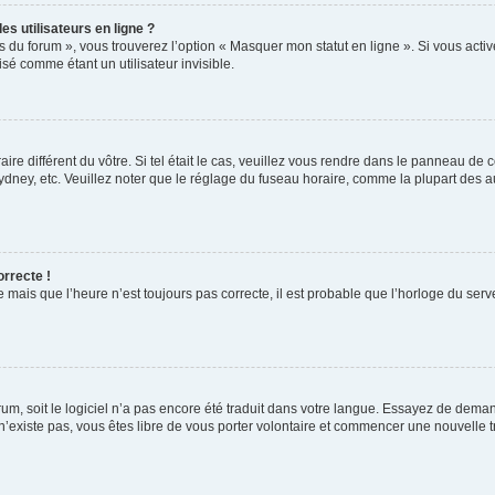
s utilisateurs en ligne ?
s du forum », vous trouverez l’option « Masquer mon statut en ligne ». Si vous activ
é comme étant un utilisateur invisible.
aire différent du vôtre. Si tel était le cas, veuillez vous rendre dans le panneau de co
ey, etc. Veuillez noter que le réglage du fuseau horaire, comme la plupart des autr
orrecte !
 mais que l’heure n’est toujours pas correcte, il est probable que l’horloge du serve
orum, soit le logiciel n’a pas encore été traduit dans votre langue. Essayez de deman
 n’existe pas, vous êtes libre de vous porter volontaire et commencer une nouvelle t