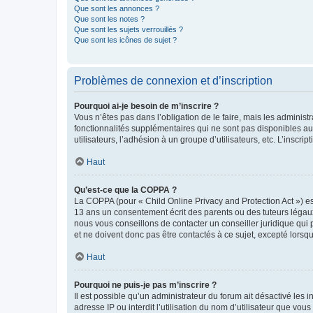
Que sont les annonces ?
Que sont les notes ?
Que sont les sujets verrouillés ?
Que sont les icônes de sujet ?
Problèmes de connexion et d’inscription
Pourquoi ai-je besoin de m’inscrire ?
Vous n’êtes pas dans l’obligation de le faire, mais les adminis
fonctionnalités supplémentaires qui ne sont pas disponibles aux 
utilisateurs, l’adhésion à un groupe d’utilisateurs, etc. L’insc
Haut
Qu’est-ce que la COPPA ?
La COPPA (pour « Child Online Privacy and Protection Act ») es
13 ans un consentement écrit des parents ou des tuteurs légaux
nous vous conseillons de contacter un conseiller juridique qui
et ne doivent donc pas être contactés à ce sujet, excepté lorsq
Haut
Pourquoi ne puis-je pas m’inscrire ?
Il est possible qu’un administrateur du forum ait désactivé les 
adresse IP ou interdit l’utilisation du nom d’utilisateur que vou