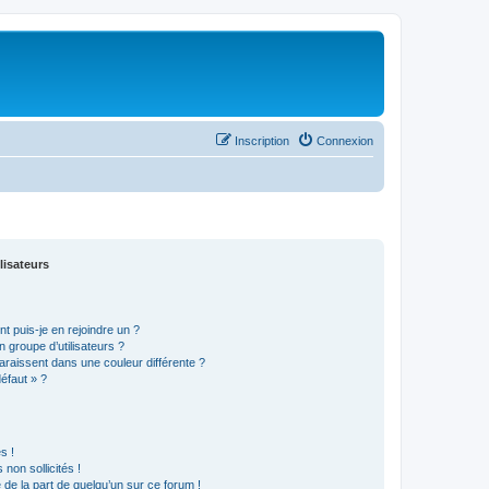
Inscription
Connexion
lisateurs
t puis-je en rejoindre un ?
 groupe d’utilisateurs ?
araissent dans une couleur différente ?
défaut » ?
s !
non sollicités !
e de la part de quelqu’un sur ce forum !