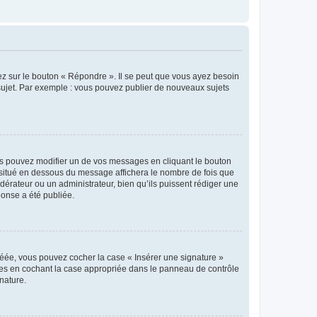
ez sur le bouton « Répondre ». Il se peut que vous ayez besoin
 sujet. Par exemple : vous pouvez publier de nouveaux sujets
s pouvez modifier un de vos messages en cliquant le bouton
e situé en dessous du message affichera le nombre de fois que
modérateur ou un administrateur, bien qu’ils puissent rédiger une
ponse a été publiée.
réée, vous pouvez cocher la case « Insérer une signature »
ages en cochant la case appropriée dans le panneau de contrôle
gnature.