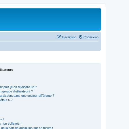
Inscription
Connexion
lisateurs
t puis-je en rejoindre un ?
 groupe d’utilisateurs ?
araissent dans une couleur différente ?
défaut » ?
s !
non sollicités !
e de la part de quelqu’un sur ce forum !