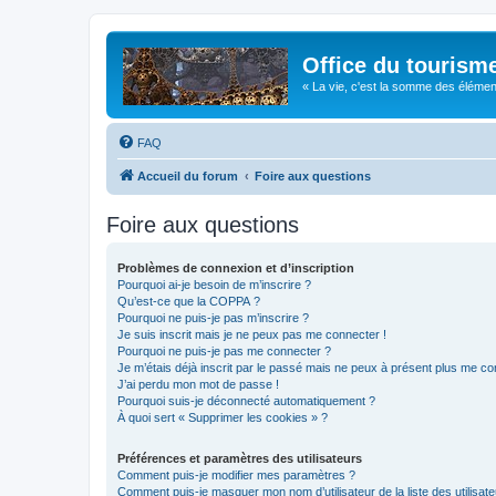
Office du tourism
« La vie, c'est la somme des éléments 
FAQ
Accueil du forum
Foire aux questions
Foire aux questions
Problèmes de connexion et d’inscription
Pourquoi ai-je besoin de m’inscrire ?
Qu’est-ce que la COPPA ?
Pourquoi ne puis-je pas m’inscrire ?
Je suis inscrit mais je ne peux pas me connecter !
Pourquoi ne puis-je pas me connecter ?
Je m’étais déjà inscrit par le passé mais ne peux à présent plus me co
J’ai perdu mon mot de passe !
Pourquoi suis-je déconnecté automatiquement ?
À quoi sert « Supprimer les cookies » ?
Préférences et paramètres des utilisateurs
Comment puis-je modifier mes paramètres ?
Comment puis-je masquer mon nom d’utilisateur de la liste des utilisate