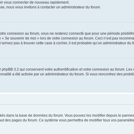
voir vous connecter de nouveau rapidement.
sse, nous vous invitons à contacter un administrateur du forum.
otre connexion au forum, vous ne resterez connecté que pour une période prédéfinie
se « Se souvenir de moi » lors de votre connexion au forum. Ceci n’est pas recomm
’arrivez pas à trouver cette case à cocher, il est probable qu’un administrateur du fo
 phpBB 3.2 qui conservent votre authentification et votre connexion au forum. Les 
tionnalité a été activée par un administrateur du forum. Si vous rencontrez des pro
ockés dans la base de données du forum. Vous pouvez les modifier depuis le panneau 
haut des pages du forum. Ce système vous permettra de modifier tous vos paramètre