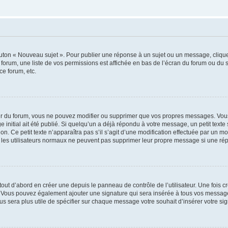
outon « Nouveau sujet ». Pour publier une réponse à un sujet ou un message, cliqu
 forum, une liste de vos permissions est affichée en bas de l’écran du forum ou du
ce forum, etc.
r du forum, vous ne pouvez modifier ou supprimer que vos propres messages. Vou
 initial ait été publié. Si quelqu’un a déjà répondu à votre message, un petit text
ion. Ce petit texte n’apparaîtra pas s’il s’agit d’une modification effectuée par un 
ue les utilisateurs normaux ne peuvent pas supprimer leur propre message si une ré
ut d’abord en créer une depuis le panneau de contrôle de l’utilisateur. Une fois c
ure. Vous pouvez également ajouter une signature qui sera insérée à tous vos mess
 vous sera plus utile de spécifier sur chaque message votre souhait d’insérer votre si