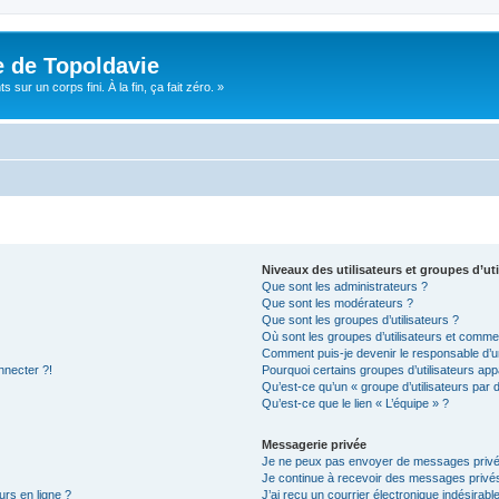
e de Topoldavie
sur un corps fini. À la fin, ça fait zéro. »
Niveaux des utilisateurs et groupes d’uti
Que sont les administrateurs ?
Que sont les modérateurs ?
Que sont les groupes d’utilisateurs ?
Où sont les groupes d’utilisateurs et commen
Comment puis-je devenir le responsable d’un
nnecter ?!
Pourquoi certains groupes d’utilisateurs app
Qu’est-ce qu’un « groupe d’utilisateurs par 
Qu’est-ce que le lien « L’équipe » ?
Messagerie privée
Je ne peux pas envoyer de messages privé
Je continue à recevoir des messages privés 
urs en ligne ?
J’ai reçu un courrier électronique indésirabl