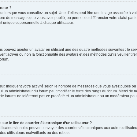
ateur ?
ur lorsque vous consultez un sujet. Une d’elles peut être une image associée à vo
mbre de messages que vous avez publié, ou permet de différencier votre statut parti
 unique et personnelle à chaque utilisateur.
ous pouvez ajouter un avatar en utilisant une des quatre méthodes suivantes : le serv
ent activer ou non la fonctionnalité des avatars et des méthodes qu’ils veuillent ren
forum.
ur, indiquent votre activité selon le nombre de messages que vous avez publié ou id
eul un administrateur du forum peut modifier le texte des rangs du forum. Merci de 
de forums ne toléreront pas ce procédé et un administrateur ou un modérateur pou
ur le lien de courrier électronique d’un utilisateur ?
s utilisateurs inscrits peuvent envoyer des courriers électroniques aux autres utili
es utilisateurs malveillants ou des robots.