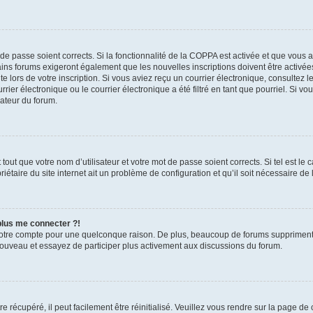
t de passe soient corrects. Si la fonctionnalité de la COPPA est activée et que vous 
ains forums exigeront également que les nouvelles inscriptions doivent être activée
te lors de votre inscription. Si vous aviez reçu un courrier électronique, consultez l
r électronique ou le courrier électronique a été filtré en tant que pourriel. Si vo
rateur du forum.
out que votre nom d’utilisateur et votre mot de passe soient corrects. Si tel est le
iétaire du site internet ait un problème de configuration et qu’il soit nécessaire de l
 plus me connecter ?!
votre compte pour une quelconque raison. De plus, beaucoup de forums suppriment pér
 nouveau et essayez de participer plus activement aux discussions du forum.
 récupéré, il peut facilement être réinitialisé. Veuillez vous rendre sur la page de