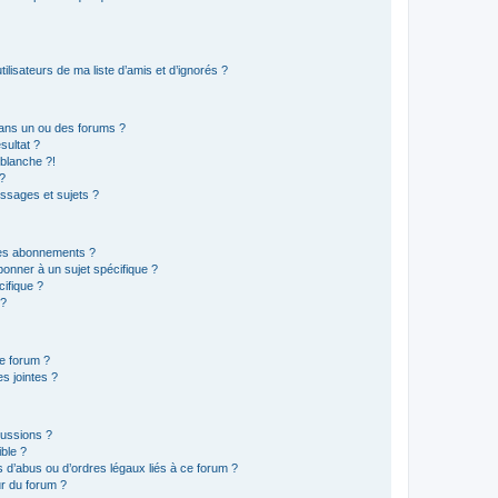
lisateurs de ma liste d’amis et d’ignorés ?
ans un ou des forums ?
sultat ?
blanche ?!
?
ssages et sujets ?
t les abonnements ?
onner à un sujet spécifique ?
ifique ?
 ?
ce forum ?
s jointes ?
cussions ?
ible ?
 d’abus ou d’ordres légaux liés à ce forum ?
r du forum ?