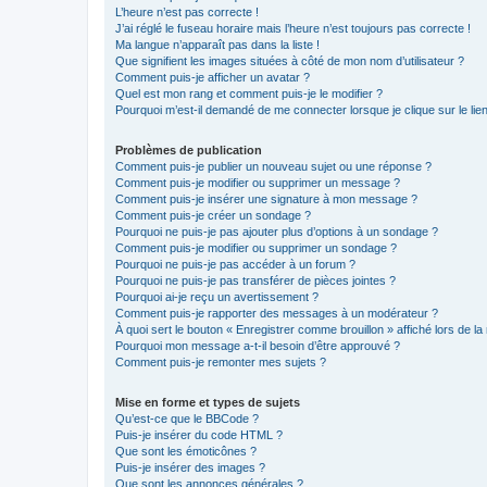
L’heure n’est pas correcte !
J’ai réglé le fuseau horaire mais l’heure n’est toujours pas correcte !
Ma langue n’apparaît pas dans la liste !
Que signifient les images situées à côté de mon nom d’utilisateur ?
Comment puis-je afficher un avatar ?
Quel est mon rang et comment puis-je le modifier ?
Pourquoi m’est-il demandé de me connecter lorsque je clique sur le lien 
Problèmes de publication
Comment puis-je publier un nouveau sujet ou une réponse ?
Comment puis-je modifier ou supprimer un message ?
Comment puis-je insérer une signature à mon message ?
Comment puis-je créer un sondage ?
Pourquoi ne puis-je pas ajouter plus d’options à un sondage ?
Comment puis-je modifier ou supprimer un sondage ?
Pourquoi ne puis-je pas accéder à un forum ?
Pourquoi ne puis-je pas transférer de pièces jointes ?
Pourquoi ai-je reçu un avertissement ?
Comment puis-je rapporter des messages à un modérateur ?
À quoi sert le bouton « Enregistrer comme brouillon » affiché lors de la 
Pourquoi mon message a-t-il besoin d’être approuvé ?
Comment puis-je remonter mes sujets ?
Mise en forme et types de sujets
Qu’est-ce que le BBCode ?
Puis-je insérer du code HTML ?
Que sont les émoticônes ?
Puis-je insérer des images ?
Que sont les annonces générales ?