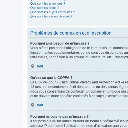
Que sont les annonces ?
Que sont les notes ?
Que sont les sujets verrouillés ?
Que sont les icônes de sujet ?
Problèmes de connexion et d’inscription
Pourquoi ai-je besoin de m’inscrire ?
Vous n’êtes pas dans l’obligation de le faire, mais les adminis
fonctionnalités supplémentaires qui ne sont pas disponibles aux 
utilisateurs, l’adhésion à un groupe d’utilisateurs, etc. L’insc
Haut
Qu’est-ce que la COPPA ?
La COPPA (pour « Child Online Privacy and Protection Act ») es
13 ans un consentement écrit des parents ou des tuteurs légaux
nous vous conseillons de contacter un conseiller juridique qui
et ne doivent donc pas être contactés à ce sujet, excepté lorsq
Haut
Pourquoi ne puis-je pas m’inscrire ?
Il est possible qu’un administrateur du forum ait désactivé les 
adresse IP ou interdit l’utilisation du nom d’utilisateur que vou