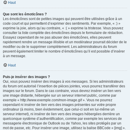
Haut
Que sont les émoticônes ?
Les émoticônes sont de petites images qui peuvent être utilisées grâce à un
code court et qui permettent d’exprimer des sentiments. Par exemple, « :) »
exprime la joie, alors qu’au contraire, « :( » exprime la tristesse. Vous pouvez
consulter la liste complète des émoticônes depuis le formulaire de rédaction.
Essayez cependant de ne pas abuser des émoticônes, elles peuvent
rapidement rendre un message illisible et un modérateur pourrait décider de le
modifier ou de le supprimer complètement. Les administrateurs du forum
peuvent également limiter le nombre d’émoticônes qu’il est possible d’insérer
à un message.
Haut
Puis-je insérer des images ?
Oui, vous pouvez insérer des images à vos messages. Si les administrateurs
du forum ont autorisé l’insertion de pièces jointes, vous pourrez transférer des
images sur le forum. Dans le cas contraire, vous devrez insérer un lien vers
une image distante, hébergée sur un serveur internet public, comme par
exemple « http://www.exemple.com/mon-image.gif ». Vous ne pourrez
cependant ni insérer de lien vers des images présentes sur votre propre
ordinateur (à moins, bien évidemment, que celui-ci soit en lui-même un
serveur internet), ni insérer de lien vers des images hébergées derrière un
quelconque système d’authentification, comme par exemple les services de
messagerie électronique de Outlook ou de Yahoo, les sites protégés par un
mot de passe, etc. Pour insérer une image, utilisez la balise BBCode « [img] ».