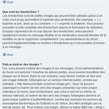
Haut
Que sont les émoticônes ?
Les émoticônes sont de petites images qui peuvent être utilisées grâce à un
code court et qui permettent d’exprimer des sentiments. Par exemple, « :) »
exprime la joie, alors qu’au contraire, « :( » exprime la tristesse. Vous pouvez
consulter la liste complète des émoticônes depuis le formulaire de rédaction.
Essayez cependant de ne pas abuser des émoticônes, elles peuvent
rapidement rendre un message illisible et un modérateur pourrait décider de le
modifier ou de le supprimer complètement. Les administrateurs du forum
peuvent également limiter le nombre d’émoticônes qu’il est possible d’insérer
à un message.
Haut
Puis-je insérer des images ?
Oui, vous pouvez insérer des images à vos messages. Si les administrateurs
du forum ont autorisé l’insertion de pièces jointes, vous pourrez transférer des
images sur le forum. Dans le cas contraire, vous devrez insérer un lien vers
une image distante, hébergée sur un serveur internet public, comme par
exemple « http://www.exemple.com/mon-image.gif ». Vous ne pourrez
cependant ni insérer de lien vers des images présentes sur votre propre
ordinateur (à moins, bien évidemment, que celui-ci soit en lui-même un
serveur internet), ni insérer de lien vers des images hébergées derrière un
quelconque système d’authentification, comme par exemple les services de
messagerie électronique de Outlook ou de Yahoo, les sites protégés par un
mot de passe, etc. Pour insérer une image, utilisez la balise BBCode « [img] ».