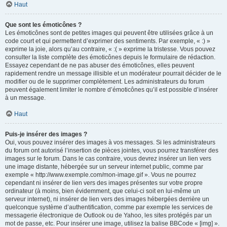
Haut
Que sont les émoticônes ?
Les émoticônes sont de petites images qui peuvent être utilisées grâce à un
code court et qui permettent d’exprimer des sentiments. Par exemple, « :) »
exprime la joie, alors qu’au contraire, « :( » exprime la tristesse. Vous pouvez
consulter la liste complète des émoticônes depuis le formulaire de rédaction.
Essayez cependant de ne pas abuser des émoticônes, elles peuvent
rapidement rendre un message illisible et un modérateur pourrait décider de le
modifier ou de le supprimer complètement. Les administrateurs du forum
peuvent également limiter le nombre d’émoticônes qu’il est possible d’insérer
à un message.
Haut
Puis-je insérer des images ?
Oui, vous pouvez insérer des images à vos messages. Si les administrateurs
du forum ont autorisé l’insertion de pièces jointes, vous pourrez transférer des
images sur le forum. Dans le cas contraire, vous devrez insérer un lien vers
une image distante, hébergée sur un serveur internet public, comme par
exemple « http://www.exemple.com/mon-image.gif ». Vous ne pourrez
cependant ni insérer de lien vers des images présentes sur votre propre
ordinateur (à moins, bien évidemment, que celui-ci soit en lui-même un
serveur internet), ni insérer de lien vers des images hébergées derrière un
quelconque système d’authentification, comme par exemple les services de
messagerie électronique de Outlook ou de Yahoo, les sites protégés par un
mot de passe, etc. Pour insérer une image, utilisez la balise BBCode « [img] ».