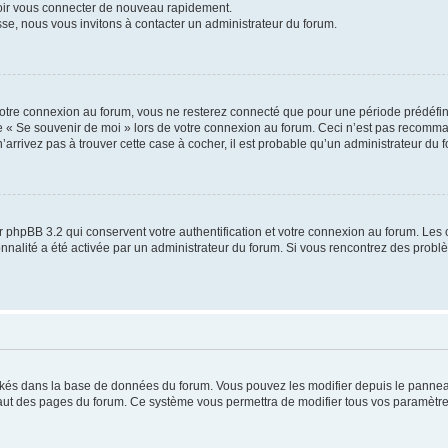
voir vous connecter de nouveau rapidement.
sse, nous vous invitons à contacter un administrateur du forum.
otre connexion au forum, vous ne resterez connecté que pour une période prédéfinie
se « Se souvenir de moi » lors de votre connexion au forum. Ceci n’est pas recomm
’arrivez pas à trouver cette case à cocher, il est probable qu’un administrateur du fo
 phpBB 3.2 qui conservent votre authentification et votre connexion au forum. Les 
tionnalité a été activée par un administrateur du forum. Si vous rencontrez des pro
ockés dans la base de données du forum. Vous pouvez les modifier depuis le panneau 
haut des pages du forum. Ce système vous permettra de modifier tous vos paramètre