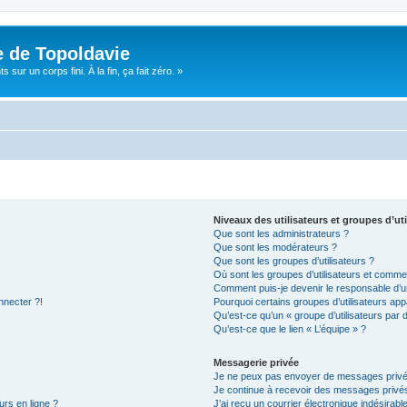
e de Topoldavie
sur un corps fini. À la fin, ça fait zéro. »
Niveaux des utilisateurs et groupes d’uti
Que sont les administrateurs ?
Que sont les modérateurs ?
Que sont les groupes d’utilisateurs ?
Où sont les groupes d’utilisateurs et commen
Comment puis-je devenir le responsable d’un
nnecter ?!
Pourquoi certains groupes d’utilisateurs app
Qu’est-ce qu’un « groupe d’utilisateurs par 
Qu’est-ce que le lien « L’équipe » ?
Messagerie privée
Je ne peux pas envoyer de messages privé
Je continue à recevoir des messages privés 
urs en ligne ?
J’ai reçu un courrier électronique indésirabl