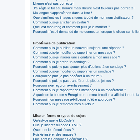
L’heure n’est pas correcte !
J’ai réglé le fuseau horaire mais l’heure n’est toujours pas correcte !
Ma langue n’apparaît pas dans la liste !
Que signifient les images situées à côté de mon nom d’utilisateur ?
Comment puis-je afficher un avatar ?
Quel est mon rang et comment puis-je le modifier ?
Pourquoi m’est-il demandé de me connecter lorsque je clique sur le lien 
Problèmes de publication
Comment puis-je publier un nouveau sujet ou une réponse ?
Comment puis-je modifier ou supprimer un message ?
Comment puis-je insérer une signature à mon message ?
Comment puis-je créer un sondage ?
Pourquoi ne puis-je pas ajouter plus d’options à un sondage ?
Comment puis-je modifier ou supprimer un sondage ?
Pourquoi ne puis-je pas accéder à un forum ?
Pourquoi ne puis-je pas transférer de pièces jointes ?
Pourquoi ai-je reçu un avertissement ?
Comment puis-je rapporter des messages à un modérateur ?
À quoi sert le bouton « Enregistrer comme brouillon » affiché lors de la 
Pourquoi mon message a-t-il besoin d’être approuvé ?
Comment puis-je remonter mes sujets ?
Mise en forme et types de sujets
Qu’est-ce que le BBCode ?
Puis-je insérer du code HTML ?
Que sont les émoticônes ?
Puis-je insérer des images ?
Que sont les annonces générales ?