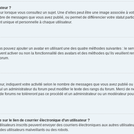
ateur ?
ur lorsque vous consultez un sujet. Une d’elles peut être une image associée à vo
mbre de messages que vous avez publié, ou permet de différencier votre statut parti
 unique et personnelle à chaque utilisateur.
ous pouvez ajouter un avatar en utilisant une des quatre méthodes suivantes : le serv
ent activer ou non la fonctionnalité des avatars et des méthodes qu’ils veuillent ren
forum.
ur, indiquent votre activité selon le nombre de messages que vous avez publié ou id
eul un administrateur du forum peut modifier le texte des rangs du forum. Merci de 
de forums ne toléreront pas ce procédé et un administrateur ou un modérateur pou
ur le lien de courrier électronique d’un utilisateur ?
s utilisateurs inscrits peuvent envoyer des courriers électroniques aux autres utili
es utilisateurs malveillants ou des robots.