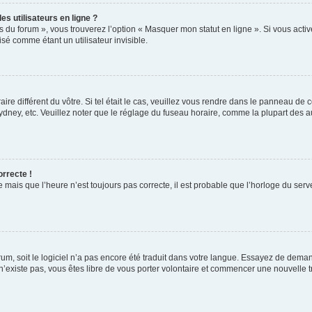
s utilisateurs en ligne ?
s du forum », vous trouverez l’option « Masquer mon statut en ligne ». Si vous activ
é comme étant un utilisateur invisible.
aire différent du vôtre. Si tel était le cas, veuillez vous rendre dans le panneau de co
ey, etc. Veuillez noter que le réglage du fuseau horaire, comme la plupart des autr
orrecte !
 mais que l’heure n’est toujours pas correcte, il est probable que l’horloge du serve
orum, soit le logiciel n’a pas encore été traduit dans votre langue. Essayez de deman
 n’existe pas, vous êtes libre de vous porter volontaire et commencer une nouvelle t