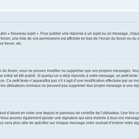
outon « Nouveau sujet ». Pour publier une réponse à un sujet ou un message, cliqu
 forum, une liste de vos permissions est affichée en bas de l’écran du forum ou du
ce forum, etc.
r du forum, vous ne pouvez modifier ou supprimer que vos propres messages. Vou
 initial ait été publié. Si quelqu’un a déjà répondu à votre message, un petit text
ion. Ce petit texte n’apparaîtra pas s’il s’agit d’une modification effectuée par un 
ue les utilisateurs normaux ne peuvent pas supprimer leur propre message si une ré
ut d’abord en créer une depuis le panneau de contrôle de l’utilisateur. Une fois c
ure. Vous pouvez également ajouter une signature qui sera insérée à tous vos mess
 vous sera plus utile de spécifier sur chaque message votre souhait d’insérer votre si