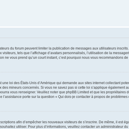
trateurs du forum peuvent limiter la publication de messages aux utilisateurs inscri
visiteurs, tels que l’affichage d’avatars personnalisés, l’utilisation de la messager
ription ne vous prend qu’un court instant, c’est pourquoi nous vous recommandons de l
t une loi des États-Unis d’Amérique qui demande aux sites internet collectant pot
 des mineurs concernés. Si vous ne savez pas si cette loi s’applique également au
 pourra vous renseigner. Veuillez noter que phpBB Limited et que les propriétaires
ue l’assistance porte sur la question « Qui dois-je contacter à propos de problèmes 
inscriptions afin d’empêcher les nouveaux visiteurs de s’inscrire. De même, il est é
s souhaitez utiliser. Pour plus d’informations, veuillez contacter un administrateur du