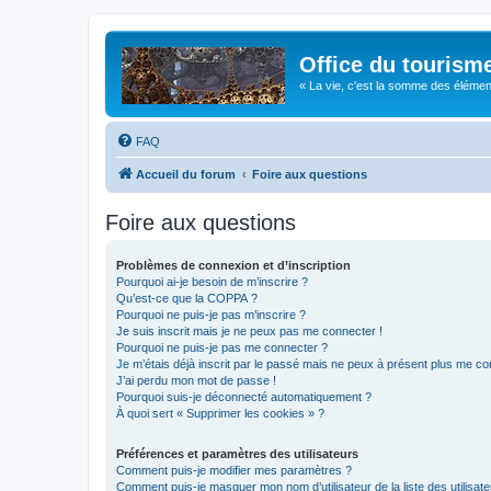
Office du tourism
« La vie, c'est la somme des éléments 
FAQ
Accueil du forum
Foire aux questions
Foire aux questions
Problèmes de connexion et d’inscription
Pourquoi ai-je besoin de m’inscrire ?
Qu’est-ce que la COPPA ?
Pourquoi ne puis-je pas m’inscrire ?
Je suis inscrit mais je ne peux pas me connecter !
Pourquoi ne puis-je pas me connecter ?
Je m’étais déjà inscrit par le passé mais ne peux à présent plus me co
J’ai perdu mon mot de passe !
Pourquoi suis-je déconnecté automatiquement ?
À quoi sert « Supprimer les cookies » ?
Préférences et paramètres des utilisateurs
Comment puis-je modifier mes paramètres ?
Comment puis-je masquer mon nom d’utilisateur de la liste des utilisate