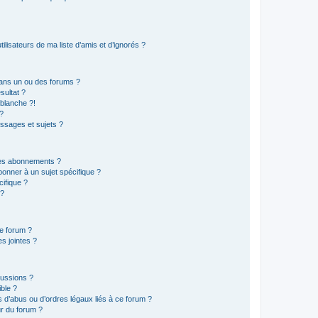
lisateurs de ma liste d’amis et d’ignorés ?
ans un ou des forums ?
sultat ?
blanche ?!
?
ssages et sujets ?
t les abonnements ?
onner à un sujet spécifique ?
ifique ?
 ?
ce forum ?
s jointes ?
cussions ?
ible ?
 d’abus ou d’ordres légaux liés à ce forum ?
r du forum ?