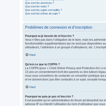
Que sont les annonces ?
Que sont les notes ?
Que sont les sujets verrouillés ?
Que sont les icônes de sujet ?
Problèmes de connexion et d’inscription
Pourquoi ai-je besoin de m’inscrire ?
Vous n’êtes pas dans l’obligation de le faire, mais les adminis
fonctionnalités supplémentaires qui ne sont pas disponibles aux 
utilisateurs, l’adhésion à un groupe d’utilisateurs, etc. L’insc
Haut
Qu’est-ce que la COPPA ?
La COPPA (pour « Child Online Privacy and Protection Act ») es
13 ans un consentement écrit des parents ou des tuteurs légaux
nous vous conseillons de contacter un conseiller juridique qui
et ne doivent donc pas être contactés à ce sujet, excepté lorsq
Haut
Pourquoi ne puis-je pas m’inscrire ?
Il est possible qu’un administrateur du forum ait désactivé les 
adresse IP ou interdit l’utilisation du nom d’utilisateur que vou