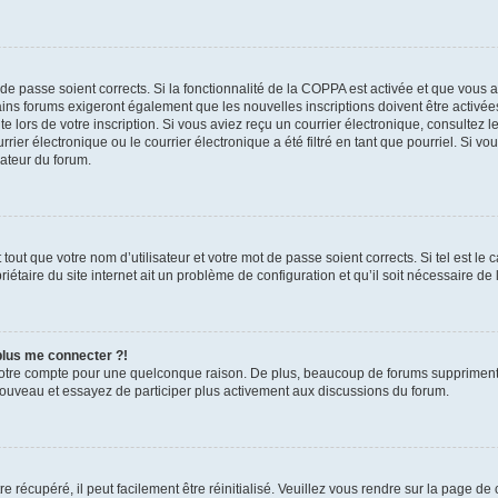
t de passe soient corrects. Si la fonctionnalité de la COPPA est activée et que vous 
ains forums exigeront également que les nouvelles inscriptions doivent être activée
te lors de votre inscription. Si vous aviez reçu un courrier électronique, consultez l
r électronique ou le courrier électronique a été filtré en tant que pourriel. Si vo
rateur du forum.
out que votre nom d’utilisateur et votre mot de passe soient corrects. Si tel est le
iétaire du site internet ait un problème de configuration et qu’il soit nécessaire de l
 plus me connecter ?!
votre compte pour une quelconque raison. De plus, beaucoup de forums suppriment pér
 nouveau et essayez de participer plus activement aux discussions du forum.
 récupéré, il peut facilement être réinitialisé. Veuillez vous rendre sur la page de