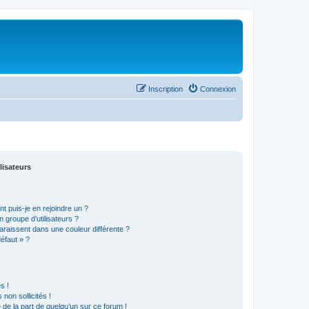
Inscription
Connexion
lisateurs
t puis-je en rejoindre un ?
 groupe d’utilisateurs ?
araissent dans une couleur différente ?
défaut » ?
s !
non sollicités !
e de la part de quelqu’un sur ce forum !