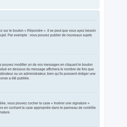
ez sur le bouton « Répondre ». Il se peut que vous ayez besoin
 sujet. Par exemple : vous pouvez publier de nouveaux sujets
s pouvez modifier un de vos messages en cliquant le bouton
e situé en dessous du message affichera le nombre de fois que
modérateur ou un administrateur, bien qu’ils puissent rédiger une
ponse a été publiée.
réée, vous pouvez cocher la case « Insérer une signature »
ages en cochant la case appropriée dans le panneau de contrôle
gnature.